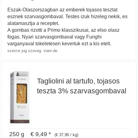
Eszak-Olaszorszagban az emberek tojasos tesztat
esznek szarvasgombaval. Testes izuk hizeleg nekik, es
alatamasztja a receptet.
A gombas rizotti a Primo klasszikusai, az elso olasz
fogas. Nyari szarvasgombaval vagy Funghi
varganyaval tokeletesen kevertuk ezt a kis etelt.
szerzoi jog szoveg: viani.de
Tagliolini al tartufo, tojasos
teszta 3% szarvasgombaval
250 g € 9,49 *
(€ 37,96 / kg)