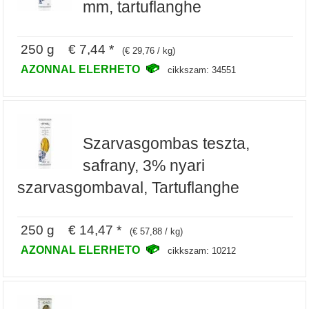
mm, tartuflanghe
250 g € 7,44 *
(€ 29,76 / kg)
AZONNAL ELERHETO
cikkszam: 34551
Szarvasgombas teszta,
safrany, 3% nyari
szarvasgombaval, Tartuflanghe
250 g € 14,47 *
(€ 57,88 / kg)
AZONNAL ELERHETO
cikkszam: 10212