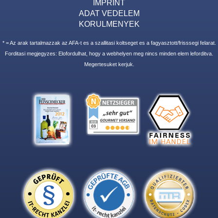
IMPRINT
ADAT VEDELEM
KORULMENYEK
* = Az arak tartalmazzak az AFA-t es a szallitasi koltseget es a fagyasztott/frisssegi felarat.
Forditasi megjegyzes: Elofordulhat, hogy a webhelyen meg nincs minden elem leforditva.
Megertesuket kerjuk.