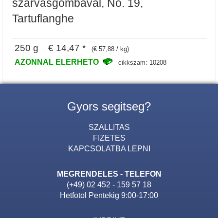
szarvasgombaval, No. 19,
Tartuflanghe
250 g € 14,47 *
(€ 57,88 / kg)
AZONNAL ELERHETO
cikkszam: 10208
Gyors segitseg?
SZALLITAS
FIZETES
KAPCSOLATBA LEPNI
MEGRENDELES - TELEFON
(+49) 02 452 - 159 57 18
Hetfotol Pentekig 9:00-17:00