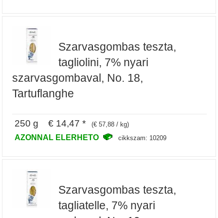
Szarvasgombas teszta,
tagliolini, 7% nyari
szarvasgombaval, No. 18,
Tartuflanghe
250 g € 14,47 *
(€ 57,88 / kg)
AZONNAL ELERHETO
cikkszam: 10209
Szarvasgombas teszta,
tagliatelle, 7% nyari