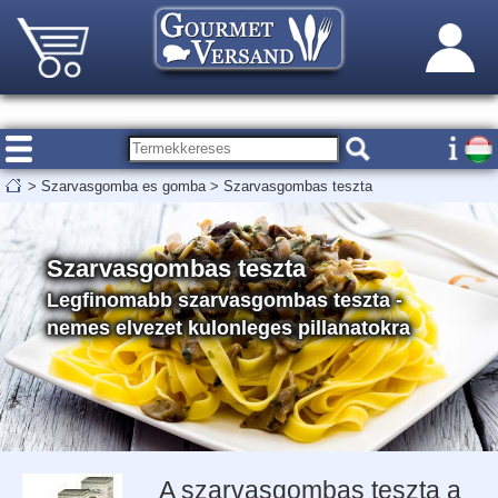
>
Szarvasgomba es gomba
>
Szarvasgombas teszta
Szarvasgombas teszta
Legfinomabb szarvasgombas teszta -
nemes elvezet kulonleges pillanatokra
A szarvasgombas teszta a