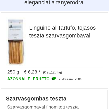
eleganciat a tanyerodra.
Linguine al Tartufo, tojasos
teszta szarvasgombaval
250 g € 6,28 *
(€ 25,12 / kg)
AZONNAL ELERHETO
cikkszam: 23045
Szarvasgombas teszta
Szarvasgombaval finomitott teszta