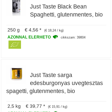
Just Taste Black Bean
Spaghetti, glutenmentes, bio
250 g € 4,56 *
(€ 18,24 / kg)
AZONNAL ELERHETO
cikkszam: 39804
Just Taste sarga
edesburgonyas uvegtesztas
spagetti, glutenmentes, bio
2,5 kg € 39,77 *
(€ 15,91 / kg)