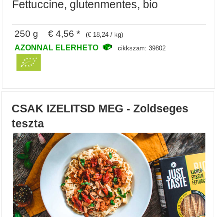
Fettuccine, glutenmentes, bio
250 g € 4,56 *
(€ 18,24 / kg)
AZONNAL ELERHETO
cikkszam: 39802
CSAK IZELITSD MEG - Zoldseges
teszta