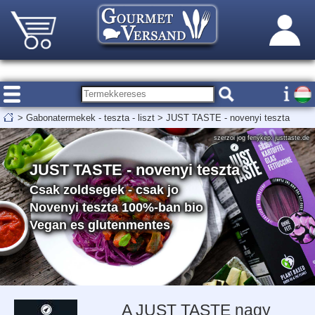
>
Gabonatermekek - teszta - liszt
>
JUST TASTE - novenyi teszta
szerzoi jog fenykep: justtaste.de
JUST TASTE - novenyi teszta
Csak zoldsegek - csak jo
Novenyi teszta 100%-ban bio
Vegan es glutenmentes
A JUST TASTE nagy