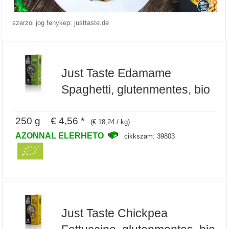
szerzoi jog fenykep: justtaste.de
Just Taste Edamame
Spaghetti, glutenmentes, bio
250 g € 4,56 *
(€ 18,24 / kg)
AZONNAL ELERHETO
cikkszam: 39803
Just Taste Chickpea