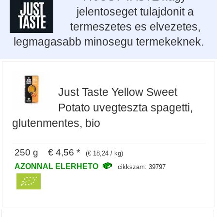
jelentoseget tulajdonit a
termeszetes es elvezetes,
legmagasabb minosegu termekeknek.
Just Taste Yellow Sweet
Potato uvegteszta spagetti,
glutenmentes, bio
250 g € 4,56 *
(€ 18,24 / kg)
AZONNAL ELERHETO
cikkszam: 39797