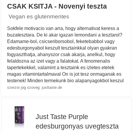
CSAK KSITJA - Novenyi teszta
Vegan es glutenmentes
Sokfele motivacio van arra, hogy alternativat keress a
buzatesztara. De ki akar igazan lemondani a tesztarol?
Edamame-bol, csicseriborsobol, feketebabbol vagy
edesburgonyabol keszult tesztainkkal olyan gyakran
fogyaszthatja, ahanyszor csak akarja, anelkul, hogy
felaldozna az izet vagy a falatokat. A fenomenalis
tapertekekkel, valamint a tesztaink es izletes etelek
magas vitamintartalmaval On is jot tesz onmaganak es
testenek! Minden termekunk bio alapanyagokbol keszul
szerzoi jog szoveg: justtaste.de
Just Taste Purple
edesburgonyas uvegteszta