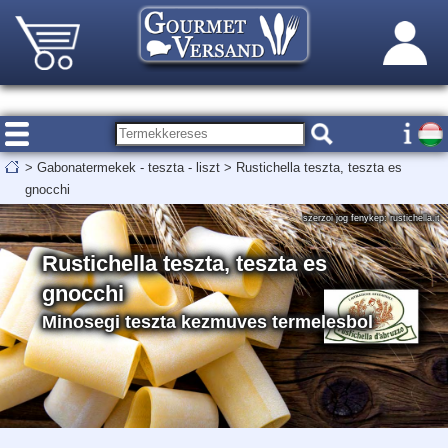
>
Gabonatermekek - teszta - liszt
>
Rustichella teszta, teszta es
gnocchi
szerzoi jog fenykep: rustichella.it
Rustichella teszta, teszta es
gnocchi
Minosegi teszta kezmuves termelesbol