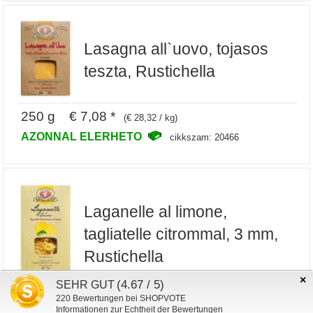
Lasagna all`uovo, tojasos
teszta, Rustichella
250 g € 7,08 *
(€ 28,32 / kg)
AZONNAL ELERHETO
cikkszam: 20466
Laganelle al limone,
tagliatelle citrommal, 3 mm,
Rustichella
×
(4.67 / 5)
SEHR GUT
250 g € 8,37 *
220
Bewertungen bei SHOPVOTE
(€ 33,48 / kg)
Informationen zur Echtheit der Bewertungen