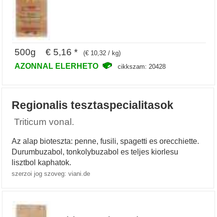
500g € 5,16 *
(€ 10,32 / kg)
AZONNAL ELERHETO
cikkszam: 20428
Regionalis tesztaspecialitasok
Triticum vonal.
Az alap bioteszta: penne, fusili, spagetti es orecchiette.
Durumbuzabol, tonkolybuzabol es teljes kiorlesu
lisztbol kaphatok.
szerzoi jog szoveg: viani.de