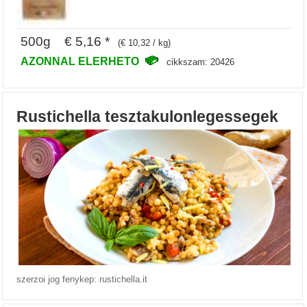
500g € 5,16 *
(€ 10,32 / kg)
AZONNAL ELERHETO
cikkszam: 20426
Rustichella tesztakulonlegessegek
szerzoi jog fenykep: rustichella.it