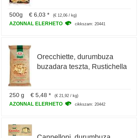
500g € 6,03 *
(€ 12,06 / kg)
AZONNAL ELERHETO
cikkszam: 20441
Orecchiette, durumbuza
buzadara teszta, Rustichella
250 g € 5,48 *
(€ 21,92 / kg)
AZONNAL ELERHETO
cikkszam: 20442
Cannelloni, durumbuza