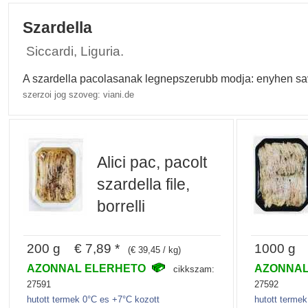
Szardella
Siccardi, Liguria.
A szardella pacolasanak legnepszerubb modja: enyhen sava
szerzoi jog szoveg: viani.de
Alici pac, pacolt
szardella file,
borrelli
200 g € 7,89 *
1000 g 
(€ 39,45 / kg)
AZONNAL ELERHETO
AZONNAL
cikkszam:
27591
27592
hutott termek 0°C es +7°C kozott
hutott terme