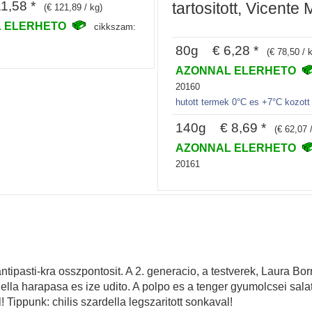
1,58 *
tartositott, Vicente
(€ 121,89 / kg)
 ELERHETO
cikkszam:
80g € 6,28 *
(€ 78,50 / 
AZONNAL ELERHETO
20160
hutott termek 0°C es +7°C kozott
140g € 8,69 *
(€ 62,07 
AZONNAL ELERHETO
20161
ntipasti-kra osszpontosit. A 2. generacio, a testverek, Laura Bor
ardella harapasa es ize udito. A polpo es a tenger gyumolcsei s
Tippunk: chilis szardella legszaritott sonkaval!