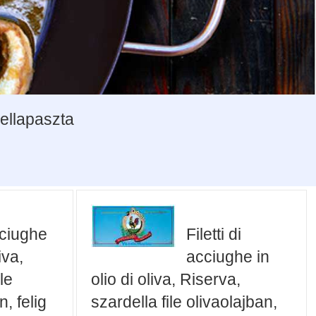
dellapaszta
acciughe
Filetti di
iva,
acciughe in
le
olio di oliva, Riserva,
n, felig
szardella file olivaolajban,