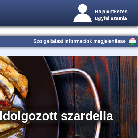
Bejelentkezes
ugyfel szamla
Szolgaltatasi informaciok megjelenitese
ldolgozott szardella