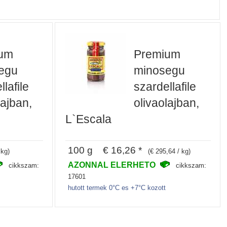
um
Premium
egu
minosegu
llafile
szardellafile
lajban,
olivaolajban,
L`Escala
100 g € 16,26 *
 kg)
(€ 295,64 / kg)
AZONNAL ELERHETO
cikkszam:
cikkszam:
17601
hutott termek 0°C es +7°C kozott