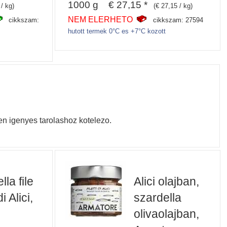
1000 g € 27,15 *
 / kg)
(€ 27,15 / kg)
NEM ELERHETO
cikkszam:
cikkszam: 27594
hutott termek 0°C es +7°C kozott
den igenyes tarolashoz kotelezo.
la file
Alici olajban,
di Alici,
szardella
olivaolajban,