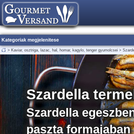
Kategoriak megjelenitese
>
Kaviar, osztriga, lazac, hal, homar, kagylo, tenger gyumolcsei
>
Szarde
Szardella term
Szardella egeszben 
paszta formajaban