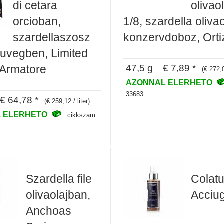
di cetara
olivao
orcioban,
1/8, szardella oliva
szardellaszosz
konzervdoboz, Orti
uvegben, Limited
47,5 g € 7,89 *
 Armatore
(€ 272,
AZONNAL ELERHETO
33683
 64,78 *
(€ 259,12 / liter)
 ELERHETO
cikkszam:
Szardella file
Colatu
olivaolajban,
Acciu
Anchoas