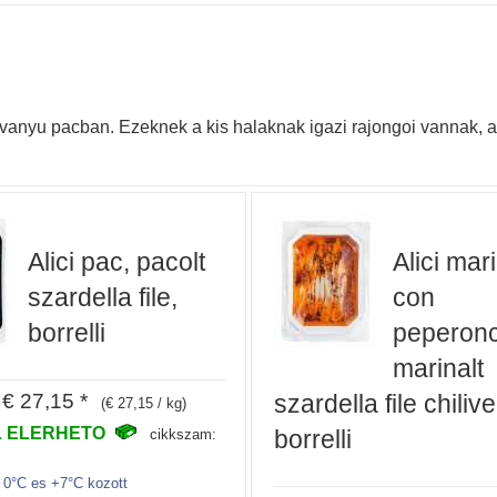
nyu pacban. Ezeknek a kis halaknak igazi rajongoi vannak, akik
Alici pac, pacolt
Alici mar
szardella file,
con
borrelli
peperonc
marinalt
€ 27,15 *
szardella file chilive
(€ 27,15 / kg)
 ELERHETO
borrelli
cikkszam:
k 0°C es +7°C kozott