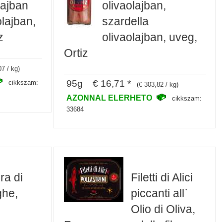
lajban
olivaolajban,
olajban,
szardella
z
olivaolajban, uveg,
Ortiz
07 / kg)
95g € 16,71 *
cikkszam:
(€ 303,82 / kg)
AZONNAL ELERHETO
cikkszam:
33684
ra di
Filetti di Alici
ghe,
piccanti all`
Olio di Oliva,