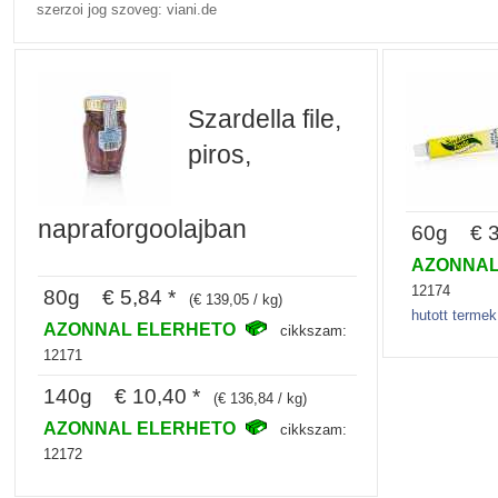
szerzoi jog szoveg: viani.de
Szardella file,
piros,
napraforgoolajban
60g € 3
AZONNAL
12174
80g € 5,84 *
(€ 139,05 / kg)
hutott terme
AZONNAL ELERHETO
cikkszam:
12171
140g € 10,40 *
(€ 136,84 / kg)
AZONNAL ELERHETO
cikkszam:
12172