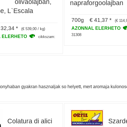
olivaolajban,
napraforgoolajban
ze, L`Escala
700g € 41,37 *
(€ 114,
32,34 *
AZONNAL ELERHETO
(€ 539,00 / kg)
31308
 ELERHETO
cikkszam:
konyhaban gyakran hasznaljak so helyett, mert aromaja kulonos
Colatura di alici
Szarde