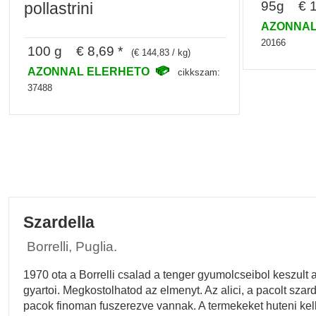
95g € 1
pollastrini
AZONNAL
20166
100 g € 8,69 *
(€ 144,83 / kg)
AZONNAL ELERHETO
cikkszam:
37488
Szardella
Borrelli, Puglia.
1970 ota a Borrelli csalad a tenger gyumolcseibol keszult a
gyartoi. Megkostolhatod az elmenyt. Az alici, a pacolt sz
pacok finoman fuszerezve vannak. A termekeket huteni kell! 