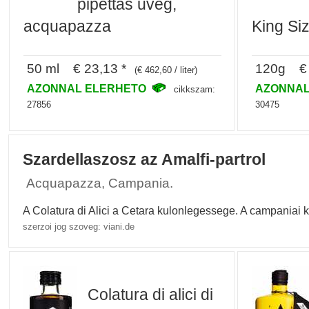
pipettas uveg,
acquapazza
King Si
50 ml € 23,13 *
120g € 
(€ 462,60 / liter)
AZONNAL ELERHETO
AZONNAL
cikkszam:
27856
30475
Szardellaszosz az Amalfi-partrol
Acquapazza, Campania.
A Colatura di Alici a Cetara kulonlegessege. A campaniai 
szerzoi jog szoveg: viani.de
Colatura di alici di