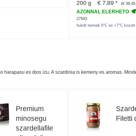
200 g € 7,89 *
(€ 39,45
AZONNAL ELERHETO
27593
hutott termek 0°C es +7°C kozott
ivalo harapasu es dios izu. A szardinia is kemeny es aromas. Min
Premium
Szardel
minosegu
Filetti 
szardellafile