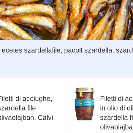
ecetes szardellafile, pacolt szardella, szar
Filetti di acciughe,
Filetti di 
szardella file
in olio di ol
olivaolajban, Calvi
szardella fi
olivaolajba