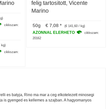
 Marino
felig tartositott, Vicente
Marino
kg)
50g € 7,08 *
cikkszam:
(€ 141,60 / kg)
AZONNAL ELERHETO
cikkszam:
20162
/ kg)
cikkszam:
relli es batyja, Rino ma mar a ceg elkotelezett minosegi
alata is gyenged es kellemes a szajban. A hagyomanyos