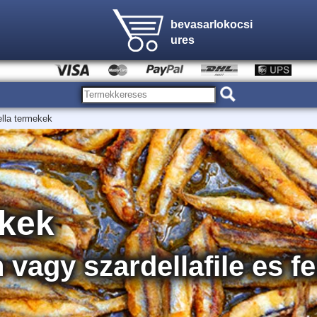
bevasarlokocsi
ures
lla termekek
ekek
vagy szardellafile es fe