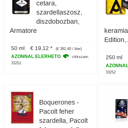
cetara,
szardellaszosz,
diszdobozban,
Armatore
keramia
Edition,
50 ml € 19,12 *
(€ 382,40 / liter)
AZONNAL ELERHETO
250 ml €
cikkszam:
33251
AZONNAL
33252
Boquerones -
Pacolt feher
szardella, Pacolt