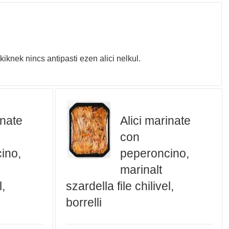
nek nincs antipasti ezen alici nelkul.
inate
Alici marinate
con
ino,
peperoncino,
marinalt
l,
szardella file chilivel,
borrelli