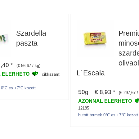
Szardella
Premi
paszta
minos
szarde
olivao
,40 *
(€ 56,67 / kg)
L`Escala
 ELERHETO
cikkszam:
k 0°C es +7°C kozott
50g € 8,93 *
(€ 297,67 /
AZONNAL ELERHETO
12185
hutott termek 0°C es +7°C kozott