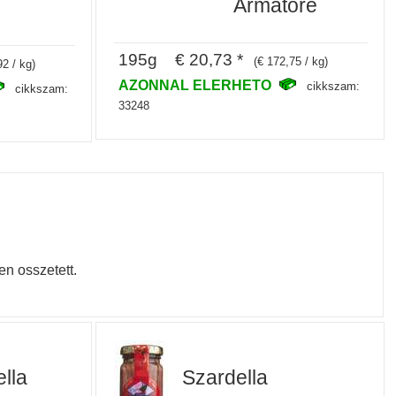
Armatore
195g € 20,73 *
(€ 172,75 / kg)
92 / kg)
AZONNAL ELERHETO
cikkszam:
cikkszam:
33248
en osszetett.
lla
Szardella