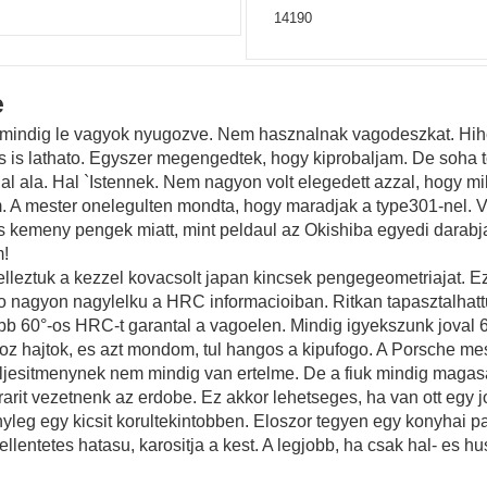
14190
e
 mindig le vagyok nyugozve. Nem hasznalnak vagodeszkat. Hihe
 is lathato. Egyszer megengedtek, hogy kiprobaljam. De soha t
hal ala. Hal `Istennek. Nem nagyon volt elegedett azzal, hogy 
. A mester onelegulten mondta, hogy maradjak a type301-nel. 
s kemeny pengek miatt, mint peldaul az Okishiba egyedi darabj
m!
eztuk a kezzel kovacsolt japan kincsek pengegeometriajat. Ez 
o nagyon nagylelku a HRC informacioiban. Ritkan tapasztalhatt
b 60°-os HRC-t garantal a vagoelen. Mindig igyekszunk joval 6
oz hajtok, es azt mondom, tul hangos a kipufogo. A Porsche me
eljesitmenynek nem mindig van ertelme. De a fiuk mindig maga
t vezetnenk az erdobe. Ez akkor lehetseges, ha van ott egy jol 
leg egy kicsit korultekintobben. Eloszor tegyen egy konyhai papi
llentetes hatasu, karositja a kest. A legjobb, ha csak hal- es h