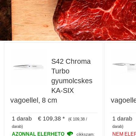
S42 Chroma
Turbo
gyumolcskes
KA-SIX
vagoellel, 8 cm
vagoell
1 darab € 109,38 *
1 darab 
(€ 109,38 /
darab)
darab)
AZONNAL ELERHETO
NEM ELE
cikkszam: