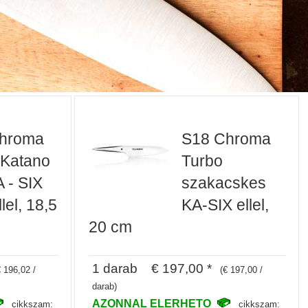
hroma
S18 Chroma
 Katano
Turbo
 - SIX
szakacskes
lel, 18,5
KA-SIX ellel,
20 cm
1 darab € 197,00 *
€ 196,02 /
(€ 197,00 /
darab)
AZONNAL ELERHETO
cikkszam:
cikkszam: