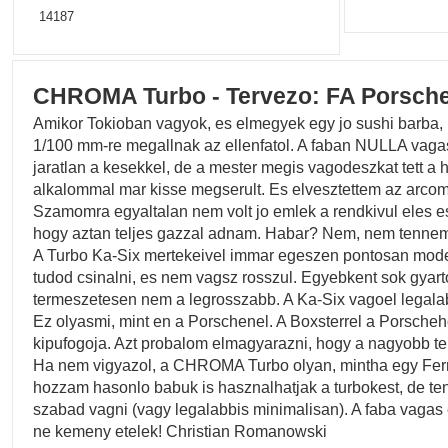
14187
CHROMA Turbo - Tervezo: FA Porsch
Amikor Tokioban vagyok, es elmegyek egy jo sushi barba,
1/100 mm-re megallnak az ellenfatol. A faban NULLA vagas
jaratlan a kesekkel, de a mester megis vagodeszkat tett a 
alkalommal mar kisse megserult. Es elvesztettem az arcom
Szamomra egyaltalan nem volt jo emlek a rendkivul eles e
hogy aztan teljes gazzal adnam. Habar? Nem, nem tenne
A Turbo Ka-Six mertekeivel immar egeszen pontosan modell
tudod csinalni, es nem vagsz rosszul. Egyebkent sok gyart
termeszetesen nem a legrosszabb. A Ka-Six vagoel legalab
Ez olyasmi, mint en a Porschenel. A Boxsterrel a Porscheh
kipufogoja. Azt probalom elmagyarazni, hogy a nagyobb t
Ha nem vigyazol, a CHROMA Turbo olyan, mintha egy Ferrari
hozzam hasonlo babuk is hasznalhatjak a turbokest, de teny
szabad vagni (vagy legalabbis minimalisan). A faba vagas e
ne kemeny etelek! Christian Romanowski