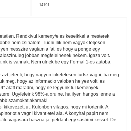
14191
tetlen. Rendkivul kemeny/eles keseikkel a mesterek
obbe nem csinalom! Tudniillik nem vagyok teljesen
milyen messzire vagtam a fat, es hogy a penge egy
Valoszinuleg jobban megfelelnenek nekem. Igaza volt.
aink is vannak. Nem ulnek be egy Formal 1-es autoba,
azt jelenti, hogy nagyon tokeletesen tudsz vagni, ha meg
uk meg, hogy az informacio valoban helyes volt, es
4° alatt maradni, hogy ne legyunk tul kemenyek.
stere: Ugyfeleink 98%-a orulne, ha ilyen hangos lenne a
sabb szamokat akarnak!
kikovezett ut. Kulonben vilagos, hogy mi tortenik. A
rtorlot a vagni kivant etel ala. A konyhai papirt nem
usfile vagasara hasznalja, peldaul egy sashimi kessel. De