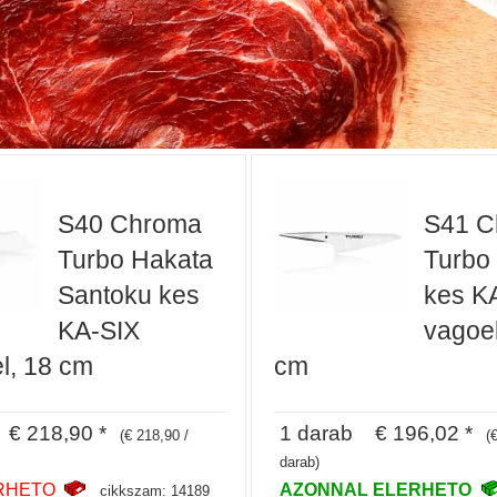
S40 Chroma
S41 C
Turbo Hakata
Turbo
Santoku kes
kes KA
KA-SIX
vagoel
el, 18 cm
cm
€ 218,90 *
1 darab € 196,02 *
(€ 218,90 /
(
darab)
RHETO
AZONNAL ELERHETO
cikkszam: 14189