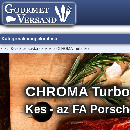
Kategoriak megjelenitese
>
Kesek es kestartozekok
>
CHROMA Turbo kes
CHROMA Turbo
Kes - az FA Porsch