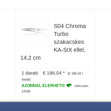
S04 Chroma
Turbo
szakacskes
KA-SIX ellel,
14,2 cm
1 darab € 186,04 *
(€ 186,04 /
darab)
AZONNAL ELERHETO
cikkszam:
14196