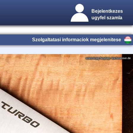
Bejelentkezes
ugyfel szamla
Szolgaltatasi informaciok megjelenitese
szerzoi jog fenykep: kochmesser.de