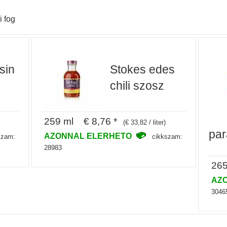
i fog
sin
Stokes edes
chili szosz
259 ml € 8,76 *
(€ 33,82 / liter)
par
AZONNAL ELERHETO
szam:
cikkszam:
28983
265
AZ
3046