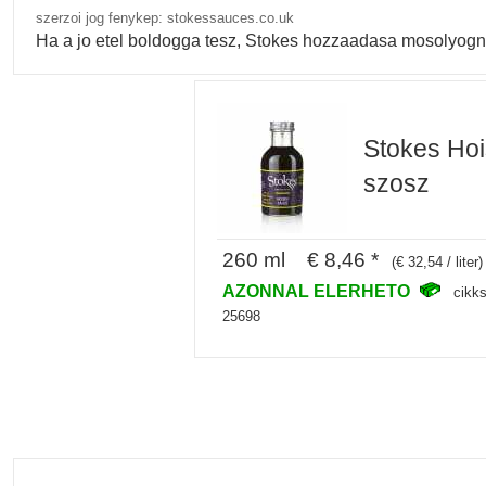
szerzoi jog fenykep: stokessauces.co.uk
Ha a jo etel boldogga tesz, Stokes hozzaadasa mosolyogn
Stokes Hoi
szosz
260 ml € 8,46 *
(€ 32,54 / liter)
AZONNAL ELERHETO
cikk
25698