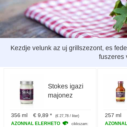
Kezdje velunk az uj grillszezont, es fe
fuszeres 
Stokes igazi
majonez
356 ml € 9,89 *
257 ml €
(€ 27,78 / liter)
AZONNAL ELERHETO
AZONNAL
cikkszam: