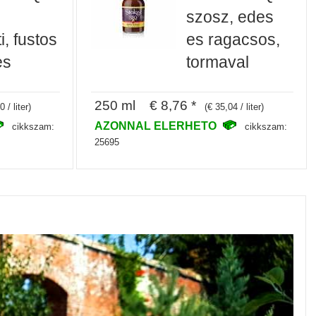
szosz, edes
i, fustos
es ragacsos,
es
tormaval
250 ml € 8,76 *
 / liter)
(€ 35,04 / liter)
AZONNAL ELERHETO
cikkszam:
cikkszam:
25695