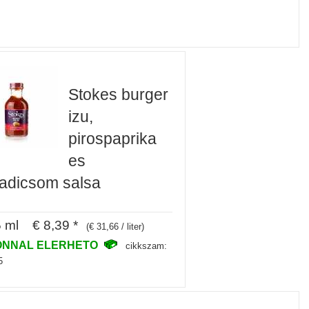
Stokes burger
izu,
pirospaprika
es
adicsom salsa
 ml € 8,39 *
(€ 31,66 / liter)
ONNAL ELERHETO
cikkszam:
5