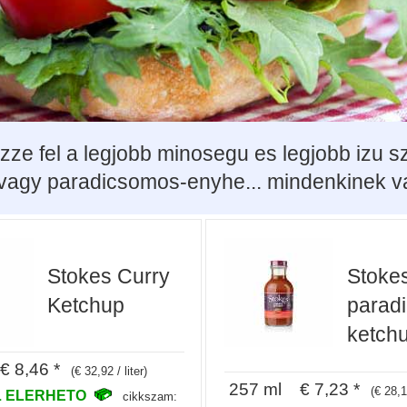
dezze fel a legjobb minosegu es legjobb izu
vagy paradicsomos-enyhe... mindenkinek v
Stokes Curry
Stokes
Ketchup
parad
ketch
 8,46 *
(€ 32,92 / liter)
257 ml € 7,23 *
(€ 28,13
 ELERHETO
cikkszam: