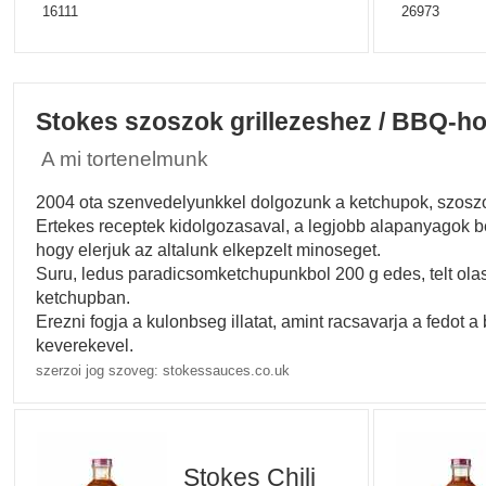
16111
26973
Stokes szoszok grillezeshez / BBQ-h
A mi tortenelmunk
2004 ota szenvedelyunkkel dolgozunk a ketchupok, szoszo
Ertekes receptek kidolgozasaval, a legjobb alapanyagok be
hogy elerjuk az altalunk elkepzelt minoseget.
Suru, ledus paradicsomketchupunkbol 200 g edes, telt ola
ketchupban.
Erezni fogja a kulonbseg illatat, amint racsavarja a fedo
keverekevel.
szerzoi jog szoveg: stokessauces.co.uk
Stokes Chili