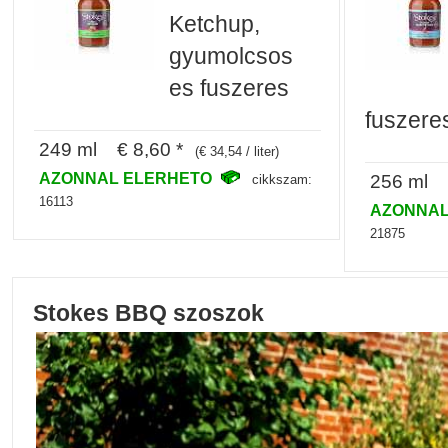
Ketchup,
gyumolcsos
es fuszeres
fuszere
249 ml € 8,60 *
(€ 34,54 / liter)
AZONNAL ELERHETO
256 ml €
cikkszam:
16113
AZONNAL
21875
Stokes BBQ szoszok