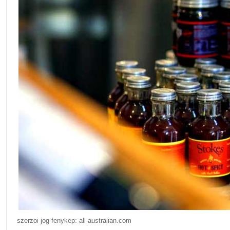
szerzoi jog fenykep: all-australian.com