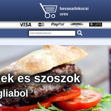
bevasarlokocsi
ures
ek es szoszok
liabol