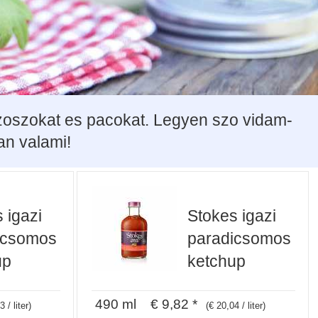
 szoszokat es pacokat. Legyen szo vidam-
an valami!
 igazi
Stokes igazi
icsomos
paradicsomos
up
ketchup
490 ml € 9,82 *
 / liter)
(€ 20,04 / liter)