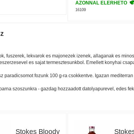
AZONNAL ELERHETO
16109
oz
k, fuszerek, lekvarok es majonezek izenek, allaganak es mino
szerzesevel es sajat termesztesunkbol. Emellett konyhai csapat
sz paradicsomot fozunk 100 g-ra csokkentve. Igazan mediterra
t a barna szoszunkra - gazdag hozzaadott datolyapurevel, edes f
Stokes Bloody
Stoke