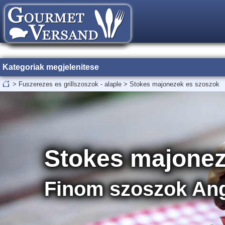
Kategoriak megjelenitese
>
Fuszerezes es grillszoszok - alaple
>
Stokes majonezek es szoszok
Stokes majonez
Finom szoszok Ang