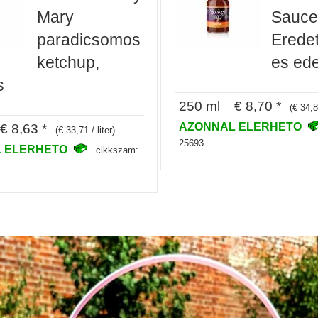
Mary
Sauce
paradicsomos
Eredet
ketchup,
es ed
s
250 ml € 8,70 *
(€ 34,80
AZONNAL ELERHETO
 8,63 *
(€ 33,71 / liter)
25693
 ELERHETO
cikkszam: