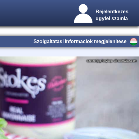
Bejelentkezes
ugyfel szamla
Szolgaltatasi informaciok megjelenitese
szerzoi jog fenykep: all-australian.com