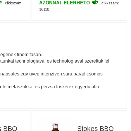
AZONNAL ELERHETO
cikkszam:
cikkszam:
16110
segenek finomitasan.
unkat technologiaval es technologiaval szereltuk fel,
n napsutes egy uveg intenziven suru paradicsomos
ekete melaszokkal es perzsa fuszerek egyedulallo
s BBQ
Stokes BBQ