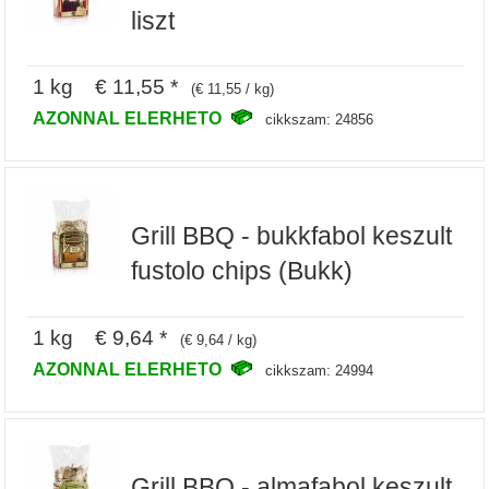
liszt
1 kg € 11,55 *
(€ 11,55 / kg)
AZONNAL ELERHETO
cikkszam: 24856
Grill BBQ - bukkfabol keszult
fustolo chips (Bukk)
1 kg € 9,64 *
(€ 9,64 / kg)
AZONNAL ELERHETO
cikkszam: 24994
Grill BBQ - almafabol keszult