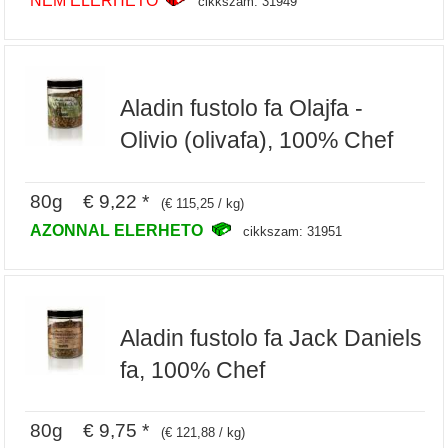
NEM ELERHETO
cikkszam: 31949
Aladin fustolo fa Olajfa -
Olivio (olivafa), 100% Chef
80g € 9,22 *
(€ 115,25 / kg)
AZONNAL ELERHETO
cikkszam: 31951
Aladin fustolo fa Jack Daniels
fa, 100% Chef
80g € 9,75 *
(€ 121,88 / kg)