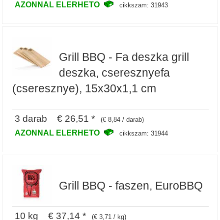
AZONNAL ELERHETO
cikkszam: 31943
Grill BBQ - Fa deszka grill
deszka, cseresznyefa
(cseresznye), 15x30x1,1 cm
3 darab € 26,51 *
(€ 8,84 / darab)
AZONNAL ELERHETO
cikkszam: 31944
Grill BBQ - faszen, EuroBBQ
10 kg € 37,14 *
(€ 3,71 / kg)