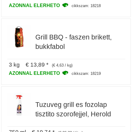
AZONNAL ELERHETO
cikkszam: 18218
Grill BBQ - faszen brikett,
bukkfabol
3 kg € 13,89 *
(€ 4,63 / kg)
AZONNAL ELERHETO
cikkszam: 18219
Tuzuveg grill es fozolap
tisztito szorofejjel, Herold