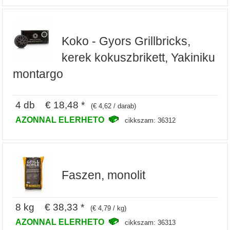
Koko - Gyors Grillbricks,
kerek kokuszbrikett, Yakiniku
montargo
4 db € 18,48 *
(€ 4,62 / darab)
AZONNAL ELERHETO
cikkszam: 36312
Faszen, monolit
8 kg € 38,33 *
(€ 4,79 / kg)
AZONNAL ELERHETO
cikkszam: 36313