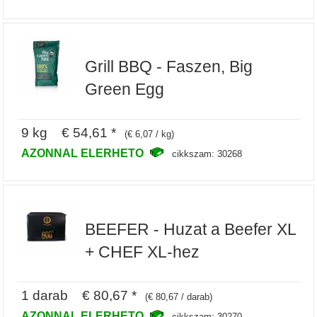
Grill BBQ - Faszen, Big
Green Egg
9 kg € 54,61 *
(€ 6,07 / kg)
AZONNAL ELERHETO
cikkszam: 30268
BEEFER - Huzat a Beefer XL
+ CHEF XL-hez
1 darab € 80,67 *
(€ 80,67 / darab)
AZONNAL ELERHETO
cikkszam: 30270