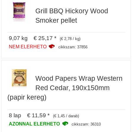
Grill BBQ Hickory Wood
Smoker pellet
9,07 kg € 25,17 *
(€ 2,78 / kg)
NEM ELERHETO
cikkszam: 37856
Wood Papers Wrap Western
Red Cedar, 190x150mm
(papir kereg)
8 lap € 11,59 *
(€ 1,45 / darab)
AZONNAL ELERHETO
cikkszam: 36310