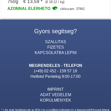
750g € 13,59 *
(€ 18,12 / kg)
AZONNAL ELERHETO
cikkszam: 37841
Gyors segitseg?
SZALLITAS
FIZETES
KAPCSOLATBA LEPNI
MEGRENDELES - TELEFON
(+49) 02 452 - 159 57 18
Hetfotol Pentekig 9:00-17:00
IMPRINT
ADAT VEDELEM
KORULMENYEK
* = Az arak tartalmazzak az AFA-t es a szallitasi koltseget es a fagyasztott/frisssegi felarat.