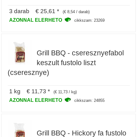
3 darab € 25,61 *
(€ 8,54 / darab)
AZONNAL ELERHETO
cikkszam: 23269
Grill BBQ - cseresznyefabol
keszult fustolo liszt
(cseresznye)
1 kg € 11,73 *
(€ 11,73 / kg)
AZONNAL ELERHETO
cikkszam: 24855
Grill BBQ - Hickory fa fustolo