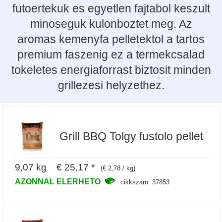
futoertekuk es egyetlen fajtabol keszult
minoseguk kulonboztet meg. Az
aromas kemenyfa pelletektol a tartos
premium faszenig ez a termekcsalad
tokeletes energiaforrast biztosit minden
grillezesi helyzethez.
Grill BBQ Tolgy fustolo pellet
9,07 kg € 25,17 *
(€ 2,78 / kg)
AZONNAL ELERHETO
cikkszam: 37853