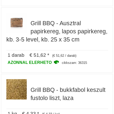
Grill BBQ - Ausztral
papirkereg, lapos papirkereg,
kb. 3-5 level, kb. 25 x 35 cm
1 darab € 51,62 *
(€ 51,62 / darab)
AZONNAL ELERHETO
cikkszam: 36315
Grill BBQ - bukkfabol keszult
fustolo liszt, laza
1 kg € 4,33 *