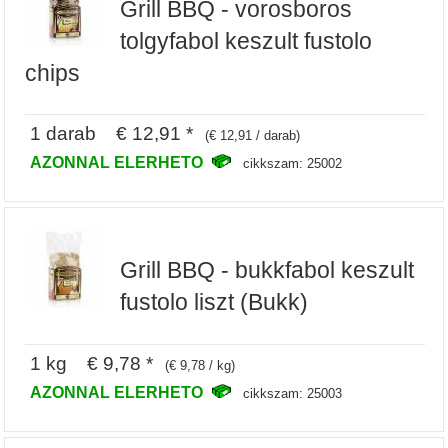
Grill BBQ - vorosboros
tolgyfabol keszult fustolo
chips
1 darab € 12,91 *
(€ 12,91 / darab)
AZONNAL ELERHETO
cikkszam: 25002
Grill BBQ - bukkfabol keszult
fustolo liszt (Bukk)
1 kg € 9,78 *
(€ 9,78 / kg)
AZONNAL ELERHETO
cikkszam: 25003