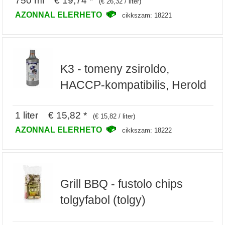
750 ml € 19,74 *
(€ 26,32 / liter)
AZONNAL ELERHETO
cikkszam: 18221
K3 - tomeny zsiroldo,
HACCP-kompatibilis, Herold
1 liter € 15,82 *
(€ 15,82 / liter)
AZONNAL ELERHETO
cikkszam: 18222
Grill BBQ - fustolo chips
tolgyfabol (tolgy)