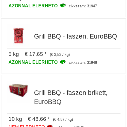
AZONNAL ELERHETO
cikkszam: 31947
Grill BBQ - faszen, EuroBBQ
5 kg € 17,65 *
(€ 3,53 / kg)
AZONNAL ELERHETO
cikkszam: 31948
Grill BBQ - faszen brikett,
EuroBBQ
10 kg € 48,66 *
(€ 4,87 / kg)