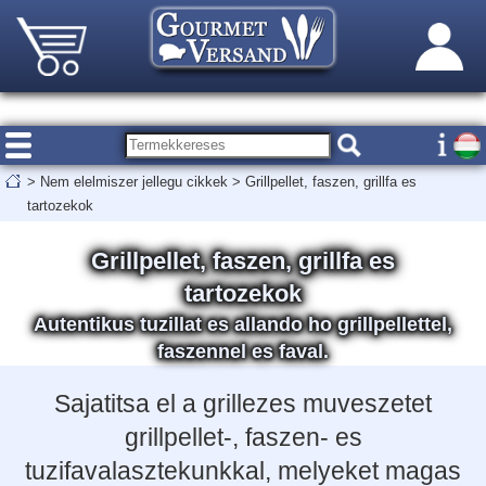
>
Nem elelmiszer jellegu cikkek
>
Grillpellet, faszen, grillfa es
tartozekok
Grillpellet, faszen, grillfa es
tartozekok
Autentikus tuzillat es allando ho grillpellettel,
faszennel es faval.
Sajatitsa el a grillezes muveszetet
grillpellet-, faszen- es
tuzifavalasztekunkkal, melyeket magas