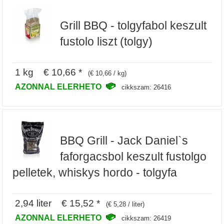
Grill BBQ - tolgyfabol keszult
fustolo liszt (tolgy)
1 kg € 10,66 *
(€ 10,66 / kg)
AZONNAL ELERHETO
cikkszam: 26416
BBQ Grill - Jack Daniel`s
faforgacsbol keszult fustolgo
pelletek, whiskys hordo - tolgyfa
2,94 liter € 15,52 *
(€ 5,28 / liter)
AZONNAL ELERHETO
cikkszam: 26419