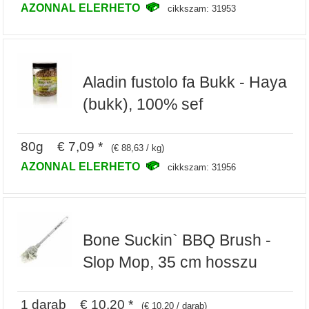
AZONNAL ELERHETO
cikkszam: 31953
Aladin fustolo fa Bukk - Haya
(bukk), 100% sef
80g € 7,09 *
(€ 88,63 / kg)
AZONNAL ELERHETO
cikkszam: 31956
Bone Suckin` BBQ Brush -
Slop Mop, 35 cm hosszu
1 darab € 10,20 *
(€ 10,20 / darab)