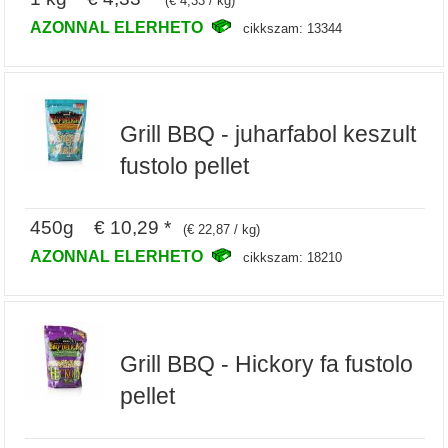
(€ 4,33 / kg)
AZONNAL ELERHETO
cikkszam: 13344
Grill BBQ - juharfabol keszult
fustolo pellet
450g € 10,29 *
(€ 22,87 / kg)
AZONNAL ELERHETO
cikkszam: 18210
Grill BBQ - Hickory fa fustolo
pellet