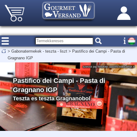
>
Gabonatermekek - teszta - liszt
>
Pastifico dei Campi - Pasta di
Gragnano IGP
szerzoi jog fenykep: pastificiodeicampi.it
Pastifico dei Campi - Pasta di
Gragnano IGP
Teszta es teszta Gragnanobol