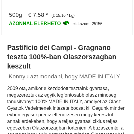
500g € 7,58 *
(€ 15,16 / kg)
AZONNAL ELERHETO
cikkszam: 25156
Pastificio dei Campi - Gragnano
teszta 100%-ban Olaszorszagban
keszult
Konnyu azt mondani, hogy MADE IN ITALY
2009 ota, amikor elkezdodott tesztaink gyartasa,
megszereztuk az egyik legfontosabb olasz minosegi
tanusitvanyt: 100% MADE IN ITALY, amelyet az Olasz
Gyartok Vedelmenek Intezete bocsat ki. Cegunk minden
evben egy sor preciz ellenorzesen megy keresztul
annak erdekeben, hogy a teljes gyartasi ciklus teljes
egeszeben Olaszorszagban tortenjen. A buzaszemtol a