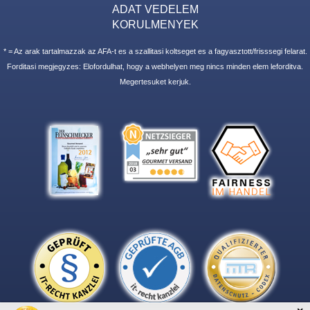
ADAT VEDELEM
KORULMENYEK
* = Az arak tartalmazzak az AFA-t es a szallitasi koltseget es a fagyasztott/frisssegi felarat.
Forditasi megjegyzes: Elofordulhat, hogy a webhelyen meg nincs minden elem leforditva.
Megertesuket kerjuk.