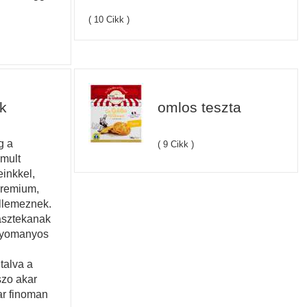
( 10 Cikk )
k
omlos teszta
g a
( 9 Cikk )
omult
inkkel,
premium,
llemeznek.
asztekanak
gyomanyos
talva a
szo akar
ar finoman