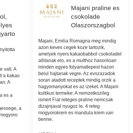
Majani praline es
ol,
csokolade
lyes
Olaszorszagbol
yarto
Majani, Emilia Romagna meg mindig
azon keves cegek koze tartozik,
yitotta
amelyek nyers kakaobabbol csokoladet
allitanak elo, es a multhoz hasonloan
minden egyes folyamatlepest hazon
 valt. A
belul hajtanak vegre. Az evszazadok
tt a kakao
soran atadott receptek mindig orzik a
an. A
hagyomanyokat es az izeket. A Majani
kultikus termeke: A nemzetkozileg
a es a
ismert Fiat reteges praline nemcsak
dizajnjaval nyugoz le. 4 reteg
gessege, a
mogyorokrem es mandula krem van
 mogyoro
benne.