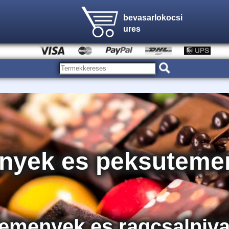
bevasarlokocsi
ures
nyek es peksuteme
emenyek es ragcsalnival