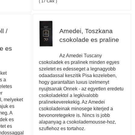
( 17 Cikk )
l /
Amedei, Toszkana
-
csokolade es praline
e es
Az Amedei Tuscany
csokoladek es pralinek minden egyes
szeletet es edesseget a legnagyobb
 ket
odaadassal keszitik Pisa kozeleben,
s a
hogy garantaltan luxus izelmenyt
eletes
nyujtsanak Onnek - az egyetlen eredetu
er
csokoladektol a legkivalobb
l, melyeket
pralinekeverekekig. Az Amedei
ajuk es
csokoladeinak minosege kiterjed a
meg. A
bevonoretegekre is. Nincs is jobb
adek es
alapanyag a csokolademousse-hoz,
tet es
szuflehoz es tortahoz.
ndossaggal