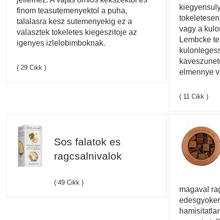
kiegyensuly
finom teasutemenyektol a puha,
tokeletesen
talalasra kesz sutemenyekig ez a
vagy a kulo
valasztek tokeletes kiegeszitoje az
Lembcke tea
igenyes izlelobimboknak.
kulonlegess
kaveszunete
( 29 Cikk )
elmennye v
( 11 Cikk )
Sos falatok es
ragcsalnivalok
( 49 Cikk )
magaval rag
edesgyoker
hamisitatla