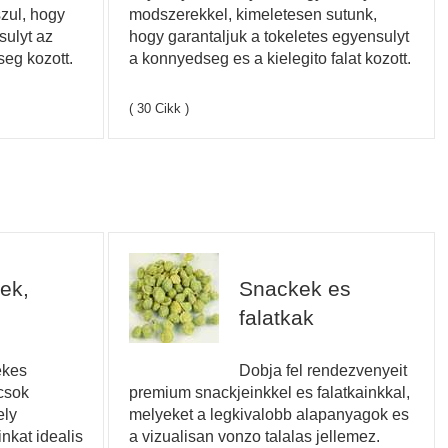
szul, hogy
modszerekkel, kimeletesen sutunk,
sulyt az
hogy garantaljuk a tokeletes egyensulyt
seg kozott.
a konnyedseg es a kielegito falat kozott.
( 30 Cikk )
ek,
Snackek es
falatkak
ekes
Dobja fel rendezvenyeit
csok
premium snackjeinkkel es falatkainkkal,
ely
melyeket a legkivalobb alapanyagok es
nkat idealis
a vizualisan vonzo talalas jellemez.