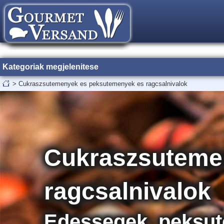
Kategoriak megjelenitese
>
Cukraszsutemenyek es peksutemenyek es ragcsalnivalok
Cukraszsuteme
ragcsalnivalok
Edessegek, peksut