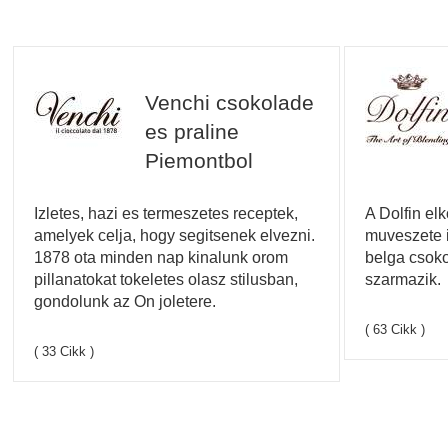
Venchi csokolade
es praline
Piemontbol
Izletes, hazi es termeszetes receptek,
A Dolfin elk
amelyek celja, hogy segitsenek elvezni.
muveszete i
1878 ota minden nap kinalunk orom
belga csoko
pillanatokat tokeletes olasz stilusban,
szarmazik.
gondolunk az On joletere.
( 63 Cikk )
( 33 Cikk )