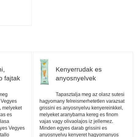
i,
Kenyerrudak es
 fajtak
anyosnyelvek
 meg
Tapasztalja meg az olasz sutesi
t Vegyes
hagyomany felreismerhetetlen varazsat
, melyeket
grissini es anyosnyelvu kenyereinkkel,
ras es
melyeket aranybarna kereg es finom
lasa
vajas vagy olivaolajos iz jellemez.
gyes Vegyes
Minden egyes darab grissini es
tallo
anyosnyelvu kenyeret hagyomanyos