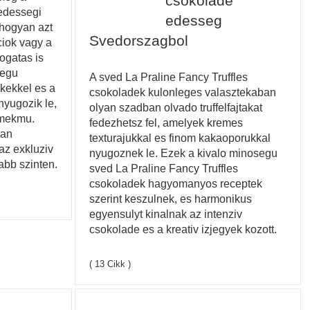
csokolade
edessegi
edesseg
ahogyan azt
Svedorszagbol
ciok vagy a
ogatas is
segu
A sved La Praline Fancy Truffles
ekekkel es a
csokoladek kulonleges valasztekaban
nyugozik le,
olyan szadban olvado truffelfajtakat
emekmu.
fedezhetsz fel, amelyek kremes
lan
texturajukkal es finom kakaoporukkal
az exkluziv
nyugoznek le. Ezek a kivalo minosegu
abb szinten.
sved La Praline Fancy Truffles
csokoladek hagyomanyos receptek
szerint keszulnek, es harmonikus
egyensulyt kinalnak az intenziv
csokolade es a kreativ izjegyek kozott.
( 13 Cikk )