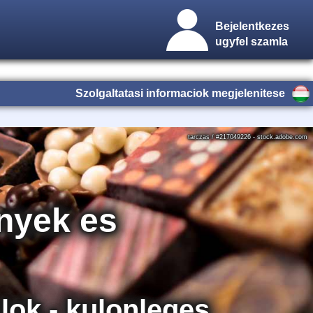
Bejelentkezes
ugyfel szamla
Szolgaltatasi informaciok megjelenitese
tarczas / #217049226 - stock.adobe.com
nyek es
ok - kulonleges