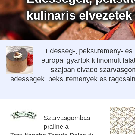
kulinaris elvezetek
Edesseg-, peksutemeny- es r
europai gyartok kifinomult fal
szajban olvado szarvasgomb
edessegek, peksutemenyek es ragcsalniva
Szarvasgombas
praline a