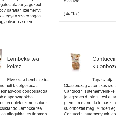
dios izrol.
logatott alapanyagokbol
hogy paratlan izelmenyt
( 44 Cikk )
k - legyen szo ropogos
agy olvado zselerol.
Lembcke tea
Cantuccin
keksz
kulonbozo
Elvezze a Lembcke tea
Tapasztalja
inomult kidolgozasat,
Olaszorszag autentikus izei
 legnagyobb gondossaggal,
Cantuccini sutemenyeinkkel
bb alapanyagokbol,
jellegzetes dupla sutesi elja
 receptek szerint sutunk.
premium mandula felhaszna
ycsiklando Lembcke tea
kulonboztet meg. Minden e
os allagukkal es finoman
Cantuccini sutemenyunk ido