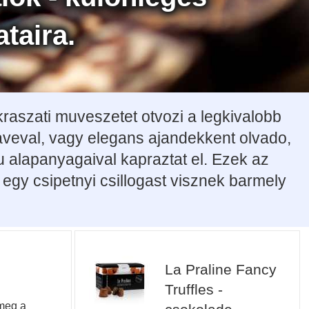
taira.
aszati muveszetet otvozi a legkivalobb
kaveval, vagy elegans ajandekkent olvado,
 alapanyagaival kapraztat el. Ezek az
egy csipetnyi csillogast visznek barmely
La Praline Fancy
Truffles -
 meg a