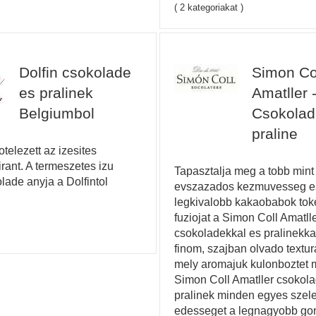
( 2 kategoriakat )
Dolfin csokolade
Simon Col
es pralinek
Amatller 
Belgiumbol
Csokolad
praline
otelezett az izesites
rant. A termeszetes izu
Tapasztalja meg a tobb mint
lade anyja a Dolfintol
evszazados kezmuvesseg e
legkivalobb kakaobabok tok
fuziojat a Simon Coll Amatll
csokoladekkal es pralinekka
finom, szajban olvado textur
mely aromajuk kulonboztet 
Simon Coll Amatller csokol
pralinek minden egyes szele
edesseget a legnagyobb go