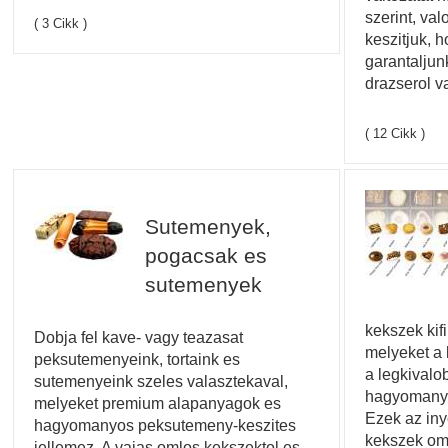
szerint, va
( 3 Cikk )
keszitjuk, 
garantaljun
drazserol v
( 12 Cikk )
Sutemenyek,
pogacsak es
sutemenyek
kekszek kif
Dobja fel kave- vagy teazasat
melyeket a
peksutemenyeink, tortaink es
a legkivalo
sutemenyeink szeles valasztekaval,
hagyomanyos
melyeket premium alapanyagok es
Ezek az in
hagyomanyos peksutemeny-keszites
kekszek oml
jellemez. A vajas omlos kekszektol es