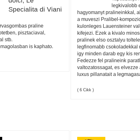
dolci, Le
legkivalobb 
Specialita di Viani
hagyomanyt pralineinkkal, 
a muveszi Pralibel-kompozi
arvasgombas praline
kulonleges Lauensteiner val
tetben, pisztaciaval,
kifejezi. Ezek a kivalo mino
l stb.
pralinek elso osztalyu toltel
magolasban is kaphato.
legfinomabb csokoladekkal 
igy minden darab egy kis r
Fedezze fel pralineink parat
valtozatossagat, es elvezze 
luxus pillanatait a legmagas
( 6 Cikk )