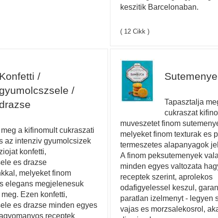
keszitik Barcelonaban.
( 12 Cikk )
Konfetti /
Sutemenye
gyumolcszsele /
Tapasztalja me
drazse
cukraszat kifin
muveszetet finom sutemenye
 meg a kifinomult cukraszati
melyeket finom texturak es 
 az intenziv gyumolcsizek
termeszetes alapanyagok je
iojat konfetti,
A finom peksutemenyek val
ele es drazse
minden egyes valtozata ha
kkal, melyeket finom
receptek szerint, aprolekos
es elegans megjelenesuk
odafigyelessel keszul, garan
 meg. Ezen konfetti,
paratlan izelmenyt - legyen 
ele es drazse minden egyes
vajas es morzsalekosrol, ak
 hagyomanyos receptek