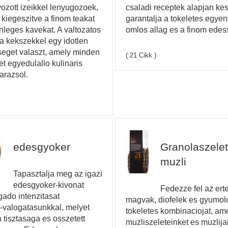
ozott izeikkel lenyugozoek,
csaladi receptek alapjan ke
 kiegeszitve a finom teakat
garantalja a tokeletes egyen
nleges kavekat. A valtozatos
omlos allag es a finom edes
 kekszekkel egy idotlen
eget valaszt, amely minden
( 21 Cikk )
t egyedulallo kulinaris
arazsol.
edesgyoker
Granolaszelet
muzli
Tapasztalja meg az igazi
edesgyoker-kivonat
Fedezze fel az ert
ado intenzitasat
magvak, diofelek es gyumol
-valogatasunkkal, melyet
tokeletes kombinaciojat, am
n tisztasaga es osszetett
muzliszeleteinket es muzlijai