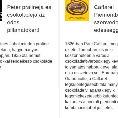
Peter pralineja es
Caffarel
csokoladeja az
Piemontb
edes
szenvede
pillanatokert!
edessegg
lines - ahol minden praline
1826-ban Paul Caffarel megn
mekmu, hagyomanyos
uzletet Torinoban, es neki
apjan. 1936 ota nemet
koszonhetoen a varos a
kkal rendelkezo csokolade
csokoladefovarosok egyikeve
a.
folyamatos haboruk evei ala
ritka osszetevo volt Europab
Gianduiotto, a Caffarel
legkulonlegesebb talalmany
csokolade vilaganak egyik
legemlekezetesebb kulonle
kakao es a porkolt piemonti
kombinaciojabol jott letre.