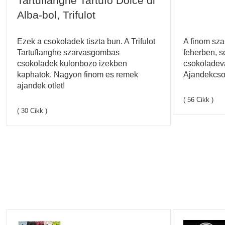
Tartuflanghe Tartufo Dolce di
Alba-bol, Trifulot
Ezek a csokoladek tiszta bun. A Trifulot
A finom sz
Tartuflanghe szarvasgombas
feherben, so
csokoladek kulonbozo izekben
csokoladeva
kaphatok. Nagyon finom es remek
Ajandekcso
ajandek otlet!
( 56 Cikk )
( 30 Cikk )