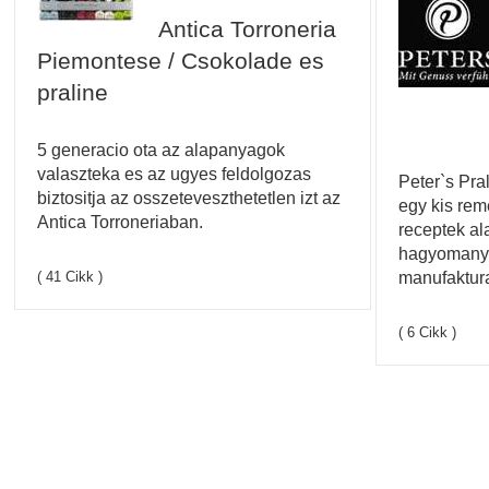
Antica Torroneria
Piemontese / Csokolade es
praline
5 generacio ota az alapanyagok
valaszteka es az ugyes feldolgozas
Peter`s Pra
biztositja az osszeteveszthetetlen izt az
egy kis re
Antica Torroneriaban.
receptek al
hagyomanyo
manufaktur
( 41 Cikk )
( 6 Cikk )