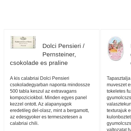
Dolci Pensieri /
Pernsteiner,
csokolade es praline
A kis calabriai Dolci Pensieri
Tapasztalja
csokoladegyarban naponta mindossze
muveszet es
500 tabla keszul az extravagans
tokeletes fuz
kompoziciokbol. Minden egyes panel
gyumolcszs
kezzel ontott. Az alapanyagok
valasztekun
eredetileg del-olasz, mint a bergamott,
texturajuk 
az edesgyoker es termeszetesen a
kulonboztet
calabriai chili.
gyumolcszs
valtozatat