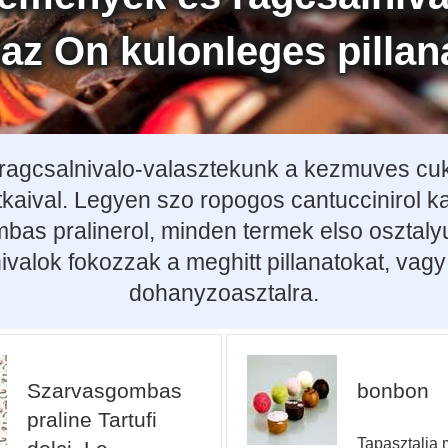
 az On kulonleges pillana
agcsalnivalo-valasztekunk a kezmuves cukr
atkaival. Legyen szo ropogos cantuccinirol 
as pralinerol, minden termek elso osztalyu
lok fokozzak a meghitt pillanatokat, vagy 
dohanyzoasztalra.
Szarvasgombas
bonbon
praline Tartufi
Tapasztalja