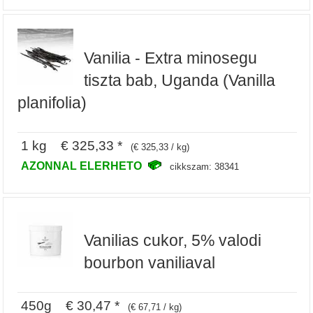
Vanilia - Extra minosegu
tiszta bab, Uganda (Vanilla
planifolia)
1 kg € 325,33 *
(€ 325,33 / kg)
AZONNAL ELERHETO
cikkszam: 38341
Vanilias cukor, 5% valodi
bourbon vaniliaval
450g € 30,47 *
(€ 67,71 / kg)