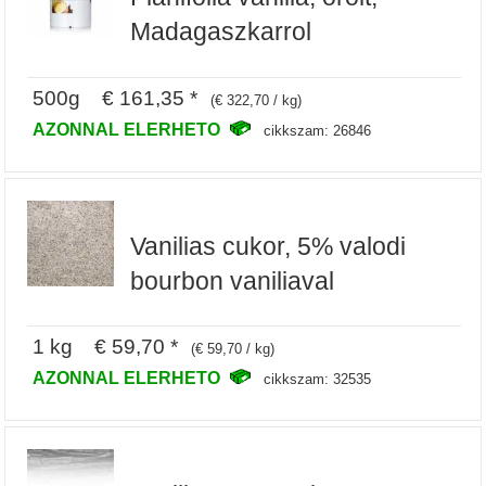
Madagaszkarrol
500g € 161,35 *
(€ 322,70 / kg)
AZONNAL ELERHETO
cikkszam: 26846
Vanilias cukor, 5% valodi
bourbon vaniliaval
1 kg € 59,70 *
(€ 59,70 / kg)
AZONNAL ELERHETO
cikkszam: 32535