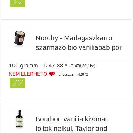
Norohy - Madagaszkarrol
szarmazo bio vaniliabab por
100 gramm € 47,88 *
(€ 478,80 / kg)
NEM ELERHETO
cikkszam: 42871
Bourbon vanilia kivonat,
foltok nelkul, Taylor and