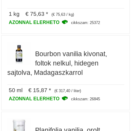
1 kg € 75,63 *
(€ 75,63 / kg)
AZONNAL ELERHETO
cikkszam: 25372
Bourbon vanilia kivonat,
foltok nelkul, hidegen
sajtolva, Madagaszkarrol
50 ml € 15,87 *
(€ 317,40 / liter)
AZONNAL ELERHETO
cikkszam: 26845
Planifolia vanilia, orolt,