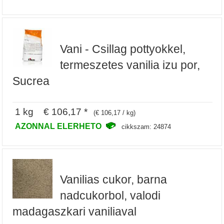
Vani - Csillag pottyokkel,
termeszetes vanilia izu por,
Sucrea
1 kg € 106,17 *
(€ 106,17 / kg)
AZONNAL ELERHETO
cikkszam: 24874
Vanilias cukor, barna
nadcukorbol, valodi
madagaszkari vaniliaval