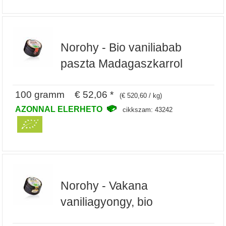
Norohy - Bio vaniliabab
paszta Madagaszkarrol
100 gramm € 52,06 *
(€ 520,60 / kg)
AZONNAL ELERHETO
cikkszam: 43242
Norohy - Vakana
vaniliagyongy, bio