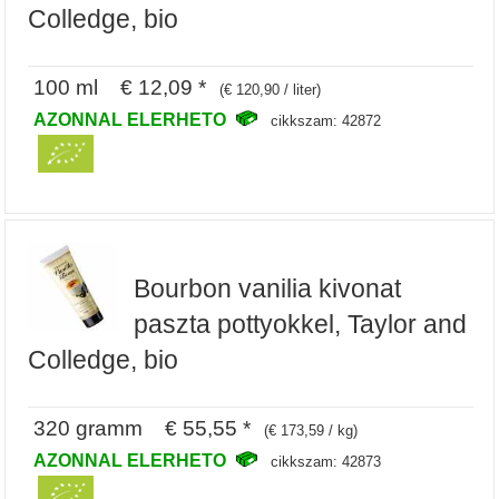
Colledge, bio
100 ml € 12,09 *
(€ 120,90 / liter)
AZONNAL ELERHETO
cikkszam: 42872
Bourbon vanilia kivonat
paszta pottyokkel, Taylor and
Colledge, bio
320 gramm € 55,55 *
(€ 173,59 / kg)
AZONNAL ELERHETO
cikkszam: 42873