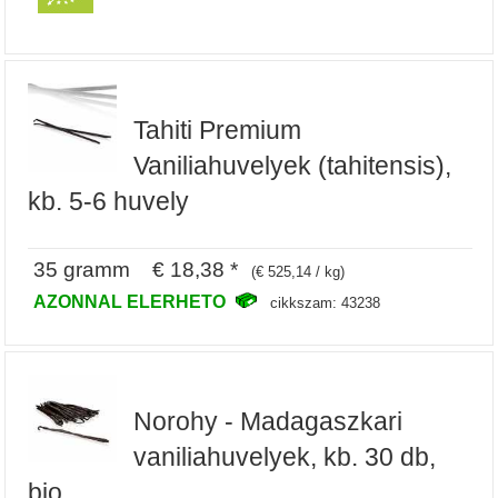
Tahiti Premium
Vaniliahuvelyek (tahitensis),
kb. 5-6 huvely
35 gramm € 18,38 *
(€ 525,14 / kg)
AZONNAL ELERHETO
cikkszam: 43238
Norohy - Madagaszkari
vaniliahuvelyek, kb. 30 db,
bio