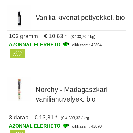
Vanilia kivonat pottyokkel, bio
103 gramm € 10,63 *
(€ 103,20 / kg)
AZONNAL ELERHETO
cikkszam: 42864
Norohy - Madagaszkari
vaniliahuvelyek, bio
3 darab € 13,81 *
(€ 4.603,33 / kg)
AZONNAL ELERHETO
cikkszam: 42870