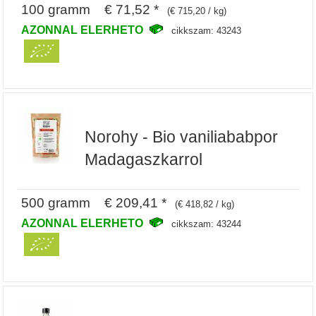
100 gramm € 71,52 *
(€ 715,20 / kg)
AZONNAL ELERHETO
cikkszam: 43243
Norohy - Bio vaniliababpor
Madagaszkarrol
500 gramm € 209,41 *
(€ 418,82 / kg)
AZONNAL ELERHETO
cikkszam: 43244