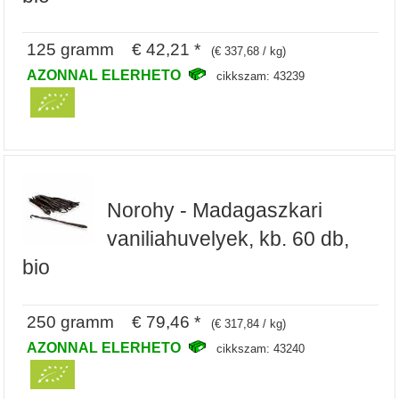
125 gramm € 42,21 *
(€ 337,68 / kg)
AZONNAL ELERHETO
cikkszam: 43239
Norohy - Madagaszkari
vaniliahuvelyek, kb. 60 db,
bio
250 gramm € 79,46 *
(€ 317,84 / kg)
AZONNAL ELERHETO
cikkszam: 43240