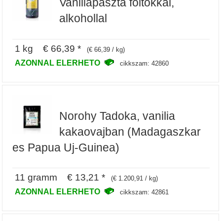
Vaniliapaszta foltokkal,
alkohollal
1 kg € 66,39 *
(€ 66,39 / kg)
AZONNAL ELERHETO
cikkszam: 42860
Norohy Tadoka, vanilia
kakaovajban (Madagaszkar
es Papua Uj-Guinea)
11 gramm € 13,21 *
(€ 1.200,91 / kg)
AZONNAL ELERHETO
cikkszam: 42861