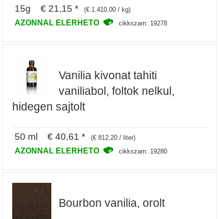
15g € 21,15 *
(€ 1.410,00 / kg)
AZONNAL ELERHETO
cikkszam: 19278
Vanilia kivonat tahiti
vaniliabol, foltok nelkul,
hidegen sajtolt
50 ml € 40,61 *
(€ 812,20 / liter)
AZONNAL ELERHETO
cikkszam: 19280
Bourbon vanilia, orolt