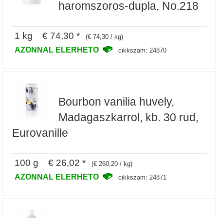
haromszoros-dupla, No.218
1 kg € 74,30 *
(€ 74,30 / kg)
AZONNAL ELERHETO
cikkszam: 24870
Bourbon vanilia huvely,
Madagaszkarrol, kb. 30 rud,
Eurovanille
100 g € 26,02 *
(€ 260,20 / kg)
AZONNAL ELERHETO
cikkszam: 24871