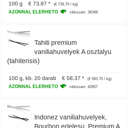
100 g € 73,97 *
(€ 739,70 / kg)
AZONNAL ELERHETO
cikkszam: 38348
Tahiti premium
vaniliahuvelyek A osztalyu
(tahitensis)
100 g, kb. 20 darab € 58,37 *
(€ 583,70 / kg)
AZONNAL ELERHETO
cikkszam: 42857
Indonez vaniliahuvelyek,
Bourbon erlelesu, Premium A