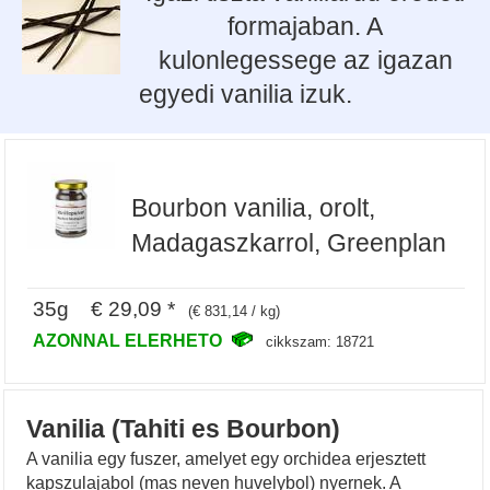
formajaban. A
kulonlegessege az igazan
egyedi vanilia izuk.
Bourbon vanilia, orolt,
Madagaszkarrol, Greenplan
35g € 29,09 *
(€ 831,14 / kg)
AZONNAL ELERHETO
cikkszam: 18721
Vanilia (Tahiti es Bourbon)
A vanilia egy fuszer, amelyet egy orchidea erjesztett
kapszulajabol (mas neven huvelybol) nyernek. A