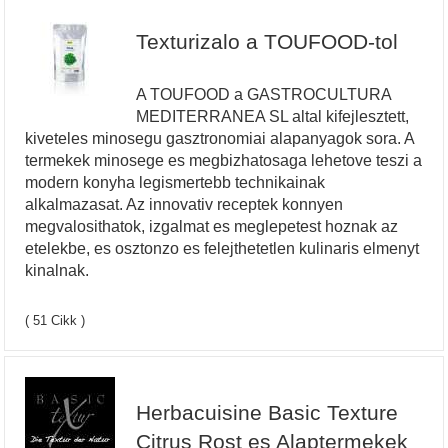
Texturizalo a TOUFOOD-tol
A TOUFOOD a GASTROCULTURA
MEDITERRANEA SL altal kifejlesztett,
kiveteles minosegu gasztronomiai alapanyagok sora. A
termekek minosege es megbizhatosaga lehetove teszi a
modern konyha legismertebb technikainak
alkalmazasat. Az innovativ receptek konnyen
megvalosithatok, izgalmat es meglepetest hoznak az
etelekbe, es osztonzo es felejthetetlen kulinaris elmenyt
kinalnak.
( 51 Cikk )
Herbacuisine Basic Texture
Citrus Rost es Alaptermekek