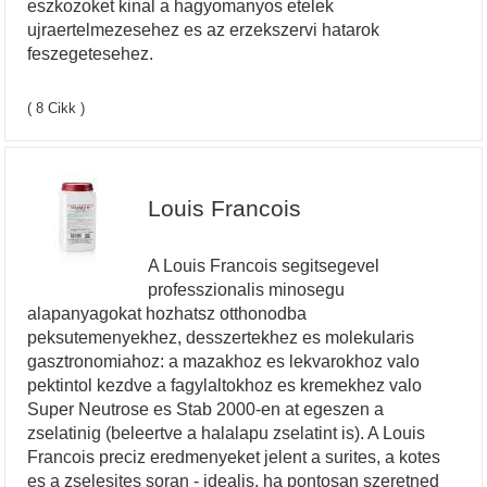
eszkozoket kinal a hagyomanyos etelek
ujraertelmezesehez es az erzekszervi hatarok
feszegetesehez.
( 8 Cikk )
Louis Francois
A Louis Francois segitsegevel
professzionalis minosegu
alapanyagokat hozhatsz otthonodba
peksutemenyekhez, desszertekhez es molekularis
gasztronomiahoz: a mazakhoz es lekvarokhoz valo
pektintol kezdve a fagylaltokhoz es kremekhez valo
Super Neutrose es Stab 2000-en at egeszen a
zselatinig (beleertve a halalapu zselatint is). A Louis
Francois preciz eredmenyeket jelent a surites, a kotes
es a zselesites soran - idealis, ha pontosan szeretned