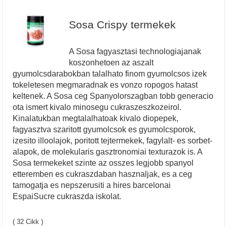
Sosa Crispy termekek
A Sosa fagyasztasi technologiajanak
koszonhetoen az aszalt
gyumolcsdarabokban talalhato finom gyumolcsos izek
tokeletesen megmaradnak es vonzo ropogos hatast
keltenek. A Sosa ceg Spanyolorszagban tobb generacio
ota ismert kivalo minosegu cukraszeszkozeirol.
Kinalatukban megtalalhatoak kivalo diopepek,
fagyasztva szaritott gyumolcsok es gyumolcsporok,
izesito illoolajok, poritott tejtermekek, fagylalt- es sorbet-
alapok, de molekularis gasztronomiai texturazok is. A
Sosa termekeket szinte az osszes legjobb spanyol
etteremben es cukraszdaban hasznaljak, es a ceg
tamogatja es nepszerusiti a hires barcelonai
EspaiSucre cukraszda iskolat.
( 32 Cikk )