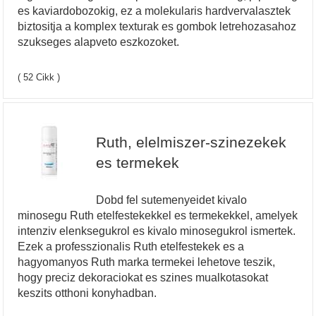
es kaviardobozokig, ez a molekularis hardvervalasztek
biztositja a komplex texturak es gombok letrehozasahoz
szukseges alapveto eszkozoket.
( 52 Cikk )
Ruth, elelmiszer-szinezekek
es termekek
Dobd fel sutemenyeidet kivalo
minosegu Ruth etelfestekekkel es termekekkel, amelyek
intenziv elenksegukrol es kivalo minosegukrol ismertek.
Ezek a professzionalis Ruth etelfestekek es a
hagyomanyos Ruth marka termekei lehetove teszik,
hogy preciz dekoraciokat es szines mualkotasokat
keszits otthoni konyhadban.