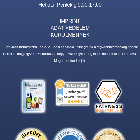
Hetfotol Pentekig 9:00-17:00
IMPRINT
ADAT VEDELEM
KORULMENYEK
* = Az arak tartalmazzak az AFA-t es a szallitasi koltseget es a fagyasztott/frisssegi felarat.
Forditasi megjegyzes: Elofordulhat, hogy a webhelyen meg nincs minden elem leforditva.
Megertesuket kerjuk.