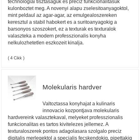
technologiai tisztasaguk es preciz funkcionalitasuk
kulonboztet meg. A novenyi alapu zselesitoanyagoktol,
mint peldaul az agar-agar, az emulgealoszereken
keresztul a stabil habokert es a suritoanyagokig a
barsonyos szoszokert, ez a texturak es texturalok
valaszteka a modern professzionalis konyha
nelkulozhetetlen eszkozeit kinalja.
( 4 Cikk )
Molekularis hardver
Valtoztassa konyhajat a kulinaris
innovacio kozpontjava molekularis
hardvereink valasztekaval, melyeket professzionalis
funkcionalitas es tartos kivitelezes jellemez. A
texturaloszerek pontos adagolasara szolgalo preciz
digitalis merlegektol a specialis fecskendokig, pipettakig