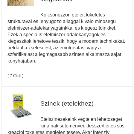
Kolcsonozzon eteleit tokeletes
strukturaval es lenyugozo allaggal kivalo minosegu
elelmiszer-adalekanyagainkkal es kiegeszitoinkkel.
Ezek a specialis elelmiszer-adalekanyagok es
kiegeszitok lehetove teszik, hogy a modern technikakat,
peldaul a zselesitest, az emulgealast vagy a
szferifikalast a legmagasabb szinten alkalmazza sajat
konyhajaban.
( 7 Cikk )
Szinek (etelekhez)
Etelszinezekeink vegtelen lehetoseget
kinalnak sutemenyei, desszertjei es sos
kreacioi tokeletes megjelenitesere. Akar intenziv