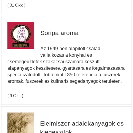
( 31 Cikk )
Soripa aroma
Az 1949-ben alapitott csaladi
vallalkozas a konyhai es
csemegeuzletek szakacsai szamara keszult
alapanyagok keszitesere, gyartasara es forgalmazasara
specializalodott. Tobb mint 1350 referencia a fuszerek,
aromak, fuszerek es kulinaris segedanyagok teruleten.
( 9 Cikk )
Elelmiszer-adalekanyagok es
kiegeszitok