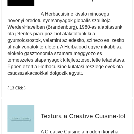
A Herbacuisine kivalo minosegu
novenyi eredetu nyersanyagok globalis szallitoja
Werder/Havelben (Brandenburg). 1980-as alapitasunk
ota jelentos piaci poziciot alakitottunk ki a
gyumolcsrostok, valamint az edesito, szinezo es izesito
almakivonatok teruleten. A Herbafood egyre inkabb az
elokelo gasztronomia szamara meggyozo es
termeszetes alapanyagok kifejleszteset tette feladatava.
Eppen ezert a Herbacuisine kutatasi reszlege evek ota
csucsszakacsokkal dolgozik egyutt.
( 13 Cikk )
Textura a Creative Cuisine-tol
A Creative Cuisine a modern konyha