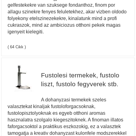
gelfestekekre van szuksege fondanthoz, finom por
allagu szinekre fenyes feluletekhez, akar vizben oldodo
folyekony etelszinezekekre, kinalatunk mind a profi
cukraszok, mind az ambiciozus otthoni pekek magas
igenyeit kielegiti.
( 64 Cikk )
Fustolesi termekek, fustolo
liszt, fustolo fegyverek stb.
A dohanyzasi termekek szeles
valasztekat kinaljak fustoloforgacsoknak,
fustolopisztolyoknak es egyeb otthoni aromas
hasznalatra szolgalo kiegeszitoknek. A finoman illatos
faforgacsoktol a praktikus eszkozokig, ez a valasztek
tamogatja a kreativ dohanyzast kulonfele modszerekkel