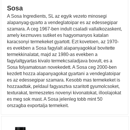
Sosa
A Sosa Ingredients, SL az egyik vezeto minosegi
alapanyag-gyarto a vendeglatoipar es az edessegipar
szamara. A ceg 1967-ben indult csaladi vallalkozaskent,
amely kezmuves sutiket es hagyomanyos katalan
karacsonyi termekeket gyartott. Ezt kovetoen, az 1970-
es evekben a Sosa fagylalt alapanyagokkal bovitette
termekkinalatat, majd az 1980-as evekben a
fagylaltgyartas kivalo termekcsaladjava bovult, es a
Sosa folyamatosan novekedett. A Sosa ceg 2000-ben
kezdett hozza alapanyagokat gyartani a vendeglatoipar
es az edessegipar szamara. Kesobb mas termekeket is
hozzaadtak, peldaul fagyasztva szaritott gyumolcsoket,
texturakat, termeszetes novenyi kivonatokat, illoolajokat
es meg sok mast. A Sosa jelenleg tobb mint 50
orszagba exportalja termekeit.