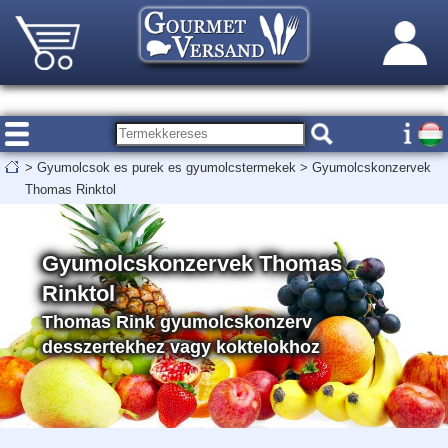
>
Gyumolcsok es purek es gyumolcstermekek
>
Gyumolcskonzervek
Thomas Rinktol
Gyumolcskonzervek Thomas
Rinktol
Thomas Rink gyumolcskonzerv
desszertekhez vagy koktelokhoz