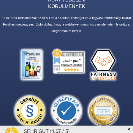
KORULMENYEK
* = Az arak tartalmazzak az AFA-t es a szallitasi koltseget es a fagyasztott/frisssegi felarat.
Forditasi megjegyzes: Elofordulhat, hogy a webhelyen meg nincs minden elem leforditva.
Megertesuket kerjuk.
×
(4.67 / 5)
SEHR GUT