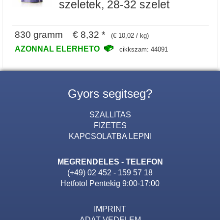
szeletek, 28-32 szelet
830 gramm € 8,32 *
(€ 10,02 / kg)
AZONNAL ELERHETO
cikkszam: 44091
Gyors segitseg?
SZALLITAS
FIZETES
KAPCSOLATBA LEPNI
MEGRENDELES - TELEFON
(+49) 02 452 - 159 57 18
Hetfotol Pentekig 9:00-17:00
IMPRINT
ADAT VEDELEM