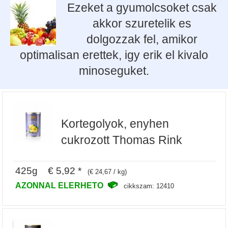
Ezeket a gyumolcsoket csak
akkor szuretelik es
dolgozzak fel, amikor
optimalisan erettek, igy erik el kivalo
minoseguket.
Kortegolyok, enyhen
cukrozott Thomas Rink
425g € 5,92 *
(€ 24,67 / kg)
AZONNAL ELERHETO
cikkszam: 12410