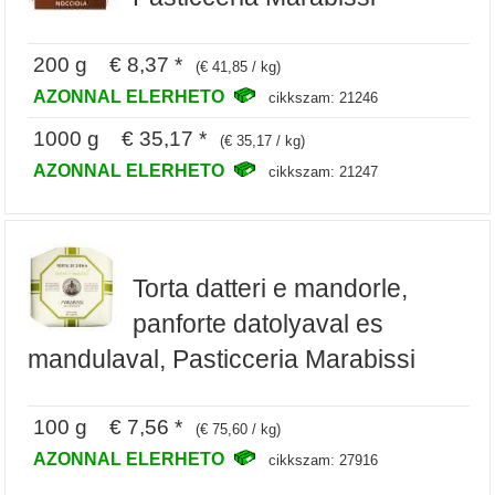
200 g € 8,37 *
(€ 41,85 / kg)
AZONNAL ELERHETO
cikkszam: 21246
1000 g € 35,17 *
(€ 35,17 / kg)
AZONNAL ELERHETO
cikkszam: 21247
Torta datteri e mandorle,
panforte datolyaval es
mandulaval, Pasticceria Marabissi
100 g € 7,56 *
(€ 75,60 / kg)
AZONNAL ELERHETO
cikkszam: 27916