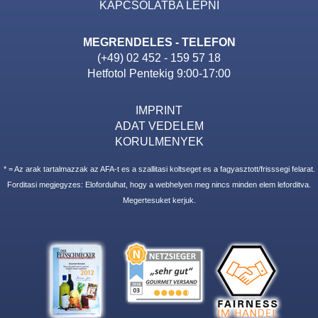
KAPCSOLATBA LEPNI
MEGRENDELES - TELEFON
(+49) 02 452 - 159 57 18
Hetfotol Pentekig 9:00-17:00
IMPRINT
ADAT VEDELEM
KORULMENYEK
* = Az arak tartalmazzak az AFA-t es a szallitasi koltseget es a fagyasztott/frisssegi felarat.
Forditasi megjegyzes: Elofordulhat, hogy a webhelyen meg nincs minden elem leforditva.
Megertesuket kerjuk.