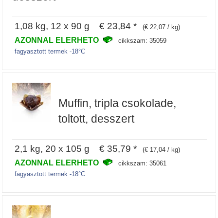
1,08 kg, 12 x 90 g € 23,84 *
(€ 22,07 / kg)
AZONNAL ELERHETO
cikkszam: 35059
fagyasztott termek -18°C
Muffin, tripla csokolade,
toltott, desszert
2,1 kg, 20 x 105 g € 35,79 *
(€ 17,04 / kg)
AZONNAL ELERHETO
cikkszam: 35061
fagyasztott termek -18°C