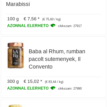
Marabissi
100 g € 7,56 *
(€ 75,60 / kg)
AZONNAL ELERHETO
cikkszam: 27917
Baba al Rhum, rumban
pacolt sutemenyek, Il
Convento
300 g € 15,02 *
(€ 83,44 / kg)
AZONNAL ELERHETO
cikkszam: 27990