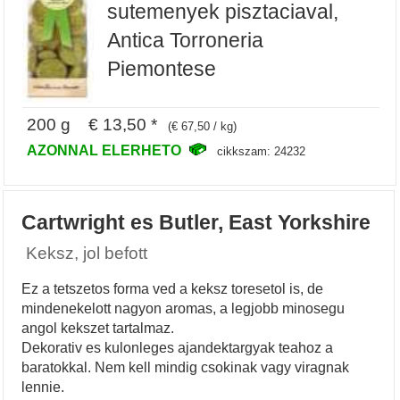
sutemenyek pisztaciaval,
Antica Torroneria
Piemontese
200 g € 13,50 *
(€ 67,50 / kg)
AZONNAL ELERHETO
cikkszam: 24232
Cartwright es Butler, East Yorkshire
Keksz, jol befott
Ez a tetszetos forma ved a keksz toresetol is, de
mindenekelott nagyon aromas, a legjobb minosegu
angol kekszet tartalmaz.
Dekorativ es kulonleges ajandektargyak teahoz a
baratokkal. Nem kell mindig csokinak vagy viragnak
lennie.