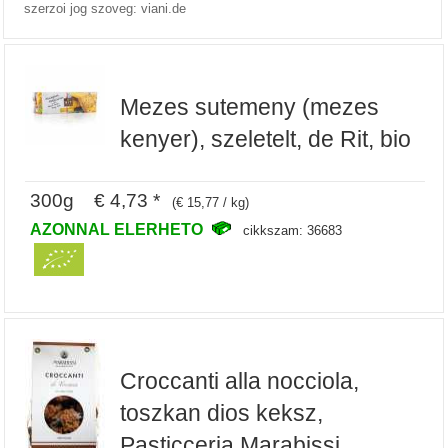
szerzoi jog szoveg: viani.de
Mezes sutemeny (mezes
kenyer), szeletelt, de Rit, bio
300g € 4,73 *
(€ 15,77 / kg)
AZONNAL ELERHETO
cikkszam: 36683
Croccanti alla nocciola,
toszkan dios keksz,
Pasticceria Marabissi