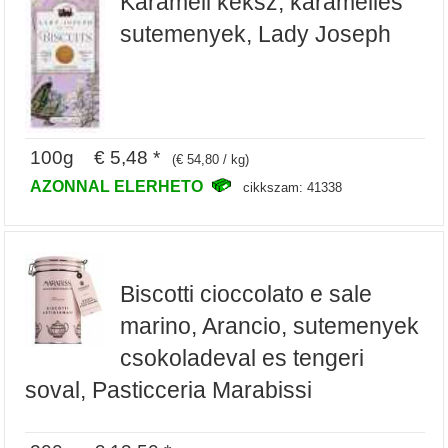
Karamell keksz, karamelles
sutemenyek, Lady Joseph
100g € 5,48 *
(€ 54,80 / kg)
AZONNAL ELERHETO
cikkszam: 41338
Biscotti cioccolato e sale
marino, Arancio, sutemenyek
csokoladeval es tengeri
soval, Pasticceria Marabissi