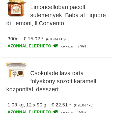
Limoncelloban pacolt
sutemenyek, Baba al Liquore
di Lemoni, Il Convento
300g € 15,02 *
(€ 83,44 / kg)
AZONNAL ELERHETO
cikkszam: 27991
Csokolade lava torta
folyekony sozott karamell
kozponttal, desszert
1,08 kg, 12 x 90 g € 22,51 *
(€ 20,84 / kg)
AZONNAL ELERHETO
cikkszam: 35057