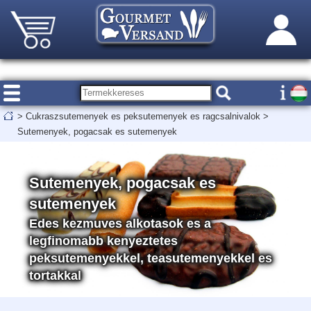
>
Cukraszsutemenyek es peksutemenyek es ragcsalnivalok
>
Sutemenyek, pogacsak es sutemenyek
Sutemenyek, pogacsak es
sutemenyek
Edes kezmuves alkotasok es a
legfinomabb kenyeztetes
peksutemenyekkel, teasutemenyekkel es
tortakkal