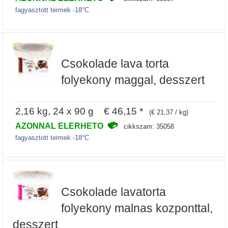
fagyasztott termek -18°C
Csokolade lava torta
folyekony maggal, desszert
2,16 kg, 24 x 90 g € 46,15 *
(€ 21,37 / kg)
AZONNAL ELERHETO
cikkszam: 35058
fagyasztott termek -18°C
Csokolade lavatorta
folyekony malnas kozponttal,
desszert