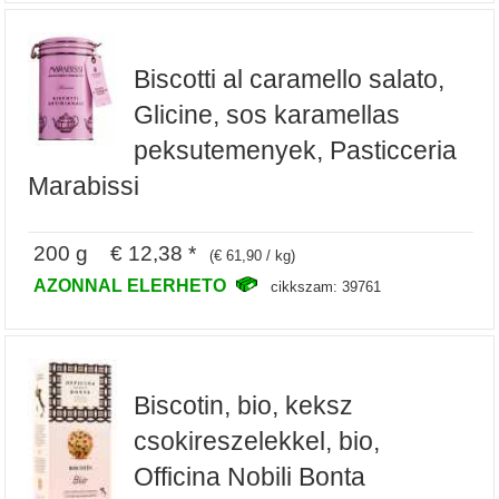
Biscotti al caramello salato,
Glicine, sos karamellas
peksutemenyek, Pasticceria
Marabissi
200 g € 12,38 *
(€ 61,90 / kg)
AZONNAL ELERHETO
cikkszam: 39761
Biscotin, bio, keksz
csokireszelekkel, bio,
Officina Nobili Bonta