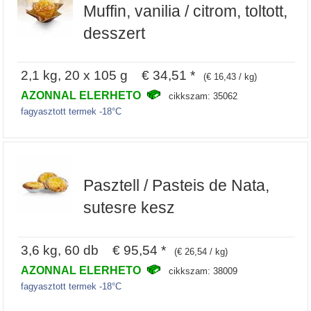
Muffin, vanilia / citrom, toltott,
desszert
2,1 kg, 20 x 105 g € 34,51 *
(€ 16,43 / kg)
AZONNAL ELERHETO
cikkszam: 35062
fagyasztott termek -18°C
Pasztell / Pasteis de Nata,
sutesre kesz
3,6 kg, 60 db € 95,54 *
(€ 26,54 / kg)
AZONNAL ELERHETO
cikkszam: 38009
fagyasztott termek -18°C