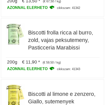
200g € 13,50 *
(€ 67,50 / kg)
AZONNAL ELERHETO
cikkszam: 41342
Biscotti frolla ricca al burro,
zold, vajas peksutemeny,
Pasticceria Marabissi
200g € 11,90 *
(€ 59,50 / kg)
AZONNAL ELERHETO
cikkszam: 41343
Biscotti al limone e zenzero,
Giallo, sutemenyek