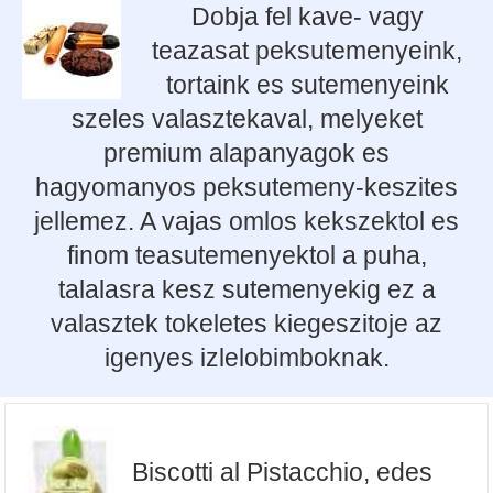
Dobja fel kave- vagy
teazasat peksutemenyeink,
tortaink es sutemenyeink
szeles valasztekaval, melyeket
premium alapanyagok es
hagyomanyos peksutemeny-keszites
jellemez. A vajas omlos kekszektol es
finom teasutemenyektol a puha,
talalasra kesz sutemenyekig ez a
valasztek tokeletes kiegeszitoje az
igenyes izlelobimboknak.
Biscotti al Pistacchio, edes