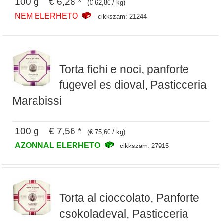
100 g € 6,28 *
(€ 62,80 / kg)
NEM ELERHETO
cikkszam: 21244
Torta fichi e noci, panforte
fugevel es dioval, Pasticceria
Marabissi
100 g € 7,56 *
(€ 75,60 / kg)
AZONNAL ELERHETO
cikkszam: 27915
Torta al cioccolato, Panforte
csokoladeval, Pasticceria