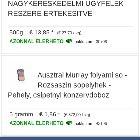
NAGYKERESKEDELMI UGYFELEK
RESZERE ERTEKESITVE
500g € 13,85 *
(€ 27,70 / kg)
AZONNAL ELERHETO
cikkszam: 30706
Ausztral Murray folyami so -
Rozsaszin sopelyhek -
Pehely, csipetnyi konzervdoboz
5 gramm € 1,86 *
(€ 372,00 / kg)
AZONNAL ELERHETO
cikkszam: 43196