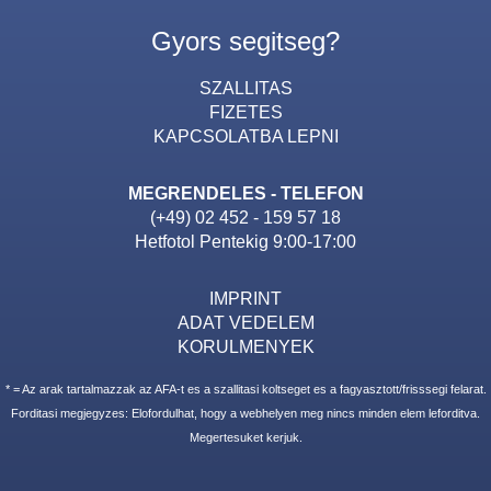
Gyors segitseg?
SZALLITAS
FIZETES
KAPCSOLATBA LEPNI
MEGRENDELES - TELEFON
(+49) 02 452 - 159 57 18
Hetfotol Pentekig 9:00-17:00
IMPRINT
ADAT VEDELEM
KORULMENYEK
* = Az arak tartalmazzak az AFA-t es a szallitasi koltseget es a fagyasztott/frisssegi felarat.
Forditasi megjegyzes: Elofordulhat, hogy a webhelyen meg nincs minden elem leforditva.
Megertesuket kerjuk.