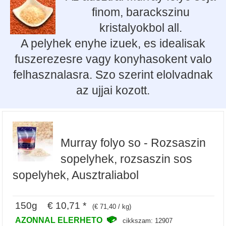
finom, barackszinu
kristalyokbol all.
A pelyhek enyhe izuek, es idealisak
fuszerezesre vagy konyhasokent valo
felhasznalasra. Szo szerint elolvadnak
az ujjai kozott.
Murray folyo so - Rozsaszin
sopelyhek, rozsaszin sos
sopelyhek, Ausztraliabol
150g € 10,71 *
(€ 71,40 / kg)
AZONNAL ELERHETO
cikkszam: 12907