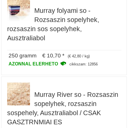
Murray folyami so -
Rozsaszin sopelyhek,
rozsaszin sos sopelyhek,
Ausztraliabol
250 gramm € 10,70 *
(€ 42,80 / kg)
AZONNAL ELERHETO
cikkszam: 12856
Murray River so - Rozsaszin
sopelyhek, rozsaszin
sospehely, Ausztraliabol / CSAK
GASZTRNMIAI ES