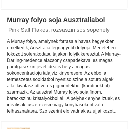
Murray folyo soja Ausztraliabol
Pink Salt Flakes, rozsaszin sos sopehely
A Murray folyo, amelynek forrasa a havas hegyekben
emelkedik, Ausztralia legnagyobb folyoja. Meneteben
fokozott solerakodasu tajakon folyik keresztul. A Murray-
Darling-medence alacsony csapadekaval es magas
parolgasi szintjevel idealis hely a magas
sokoncentracioju talajviz kinyeresere. Az ebbol a
termeszetes sooldatbol nyert so szine a soturo algak
altal kivalasztott voros pigmentekbol (karotinokbol)
szarmazik. Az ausztral Murray folyo soja finom,
barackszinu kristalyokbol all. A pelyhek enyhe izuek, es
idealisak fuszerezesre vagy konyhasokent valo
felhasznalasra. Szo szerint elolvadnak az ujjai kozott.