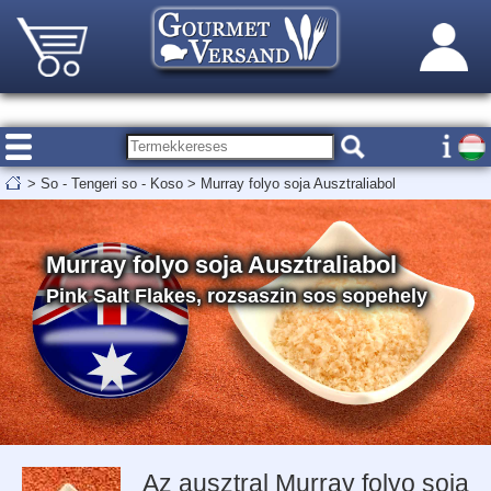
>
So - Tengeri so - Koso
>
Murray folyo soja Ausztraliabol
Murray folyo soja Ausztraliabol
Pink Salt Flakes, rozsaszin sos sopehely
Az ausztral Murray folyo soja