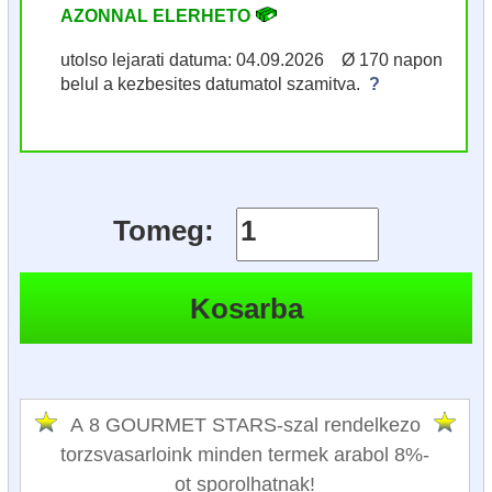
AZONNAL ELERHETO
utolso lejarati datuma: 04.09.2026 Ø 170 napon
belul a kezbesites datumatol szamitva.
?
Tomeg:
A 8 GOURMET STARS-szal rendelkezo
torzsvasarloink minden termek arabol 8%-
ot sporolhatnak!