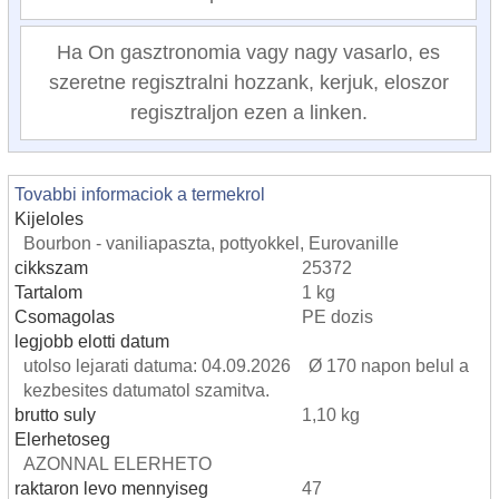
Ha On gasztronomia vagy nagy vasarlo, es
szeretne regisztralni hozzank, kerjuk, eloszor
regisztraljon ezen a linken.
Tovabbi informaciok a termekrol
Kijeloles
Bourbon - vaniliapaszta, pottyokkel, Eurovanille
cikkszam
25372
Tartalom
1 kg
Csomagolas
PE dozis
legjobb elotti datum
utolso lejarati datuma: 04.09.2026 Ø 170 napon belul a
kezbesites datumatol szamitva.
brutto suly
1,10 kg
Elerhetoseg
AZONNAL ELERHETO
raktaron levo mennyiseg
47