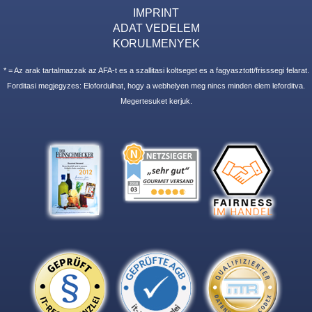
IMPRINT
ADAT VEDELEM
KORULMENYEK
* = Az arak tartalmazzak az AFA-t es a szallitasi koltseget es a fagyasztott/frisssegi felarat.
Forditasi megjegyzes: Elofordulhat, hogy a webhelyen meg nincs minden elem leforditva.
Megertesuket kerjuk.