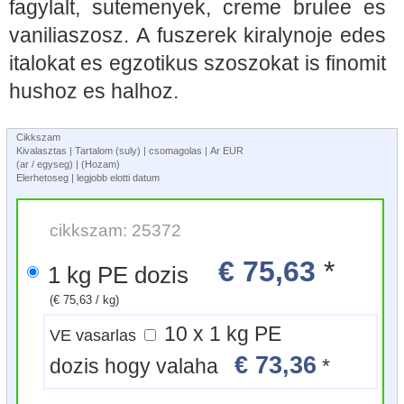
fagylalt, sutemenyek, creme brulee es
vaniliaszosz. A fuszerek kiralynoje edes
italokat es egzotikus szoszokat is finomit
hushoz es halhoz.
Cikkszam
Kivalasztas | Tartalom (suly) | csomagolas | Ar EUR
(ar / egyseg) | (Hozam)
Elerhetoseg | legjobb elotti datum
cikkszam: 25372
€ 75,63
*
1 kg PE dozis
(€ 75,63 / kg)
10 x 1 kg PE
VE vasarlas
€ 73,36
dozis hogy valaha
*