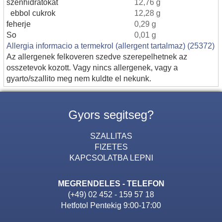
szenhidratokat
12,76 g
ebbol cukrok
12,28 g
feherje
0,29 g
So
0,01 g
Allergia informacio a termekrol (allergent tartalmaz) (25372)
Az allergenek felkoveren szedve szerepelhetnek az
osszetevok kozott. Vagy nincs allergenek, vagy a
gyarto/szallito meg nem kuldte el nekunk.
Gyors segitseg?
SZALLITAS
FIZETES
KAPCSOLATBA LEPNI
MEGRENDELES - TELEFON
(+49) 02 452 - 159 57 18
Hetfotol Pentekig 9:00-17:00