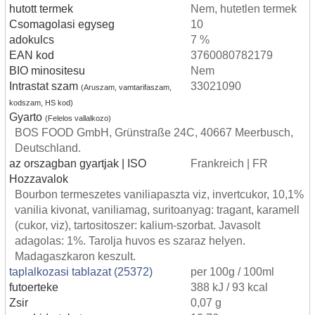
hutott termek
Nem, hutetlen termek
Csomagolasi egyseg
10
adokulcs
7 %
EAN kod
3760080782179
BIO minositesu
Nem
Intrastat szam
33021090
(Aruszam, vamtarifaszam,
kodszam, HS kod)
Gyarto
(Felelos vallalkozo)
BOS FOOD GmbH, Grünstraße 24C, 40667 Meerbusch,
Deutschland.
az orszagban gyartjak | ISO
Frankreich | FR
Hozzavalok
Bourbon termeszetes vaniliapaszta viz, invertcukor, 10,1%
vanilia kivonat, vaniliamag, suritoanyag: tragant, karamell
(cukor, viz), tartositoszer: kalium-szorbat. Javasolt
adagolas: 1%. Tarolja huvos es szaraz helyen.
Madagaszkaron keszult.
taplalkozasi tablazat (25372)
per 100g / 100ml
futoerteke
388 kJ / 93 kcal
Zsir
0,07 g