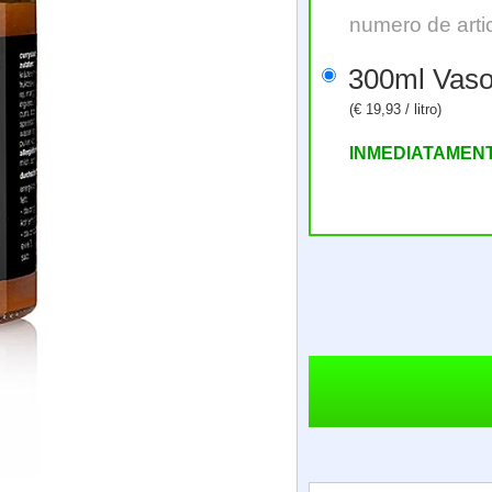
numero de arti
300ml Vas
(€ 19,93 / litro)
INMEDIATAMEN