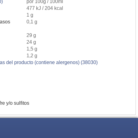
0)
por 100g / 100ml
477 kJ / 204 kcal
1 g
rasos
0,1 g
29 g
24 g
1,5 g
1,2 g
ias del producto (contiene alergenos) (38030)
azufre y/o sulfitos