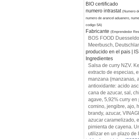
BIO certificado
numero intrastat
(Numero d
numero de arancel aduanero, nume
codigo SA)
Fabricante
(Emprendedor Res
BOS FOOD Duesseldorf
Meerbusch, Deutschla
producido en el pais | I
Ingredientes
Salsa de curry NZV. Ke
extracto de especias, e
manzana (manzanas, azu
antioxidante: acido as
cana de azucar, sal, ch
agave, 5,92% curry en p
comino, jengibre, ajo, 
brandy, azucar, VINA
azucar caramelizado, es
pimienta de cayena. Un
utilizar en un plazo d