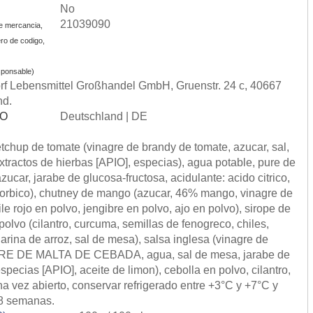
No
21039090
e mercancia,
ro de codigo,
ponsable)
 Lebensmittel Großhandel GmbH, Gruenstr. 24 c, 40667
nd.
SO
Deutschland | DE
tchup de tomate (vinagre de brandy de tomate, azucar, sal,
xtractos de hierbas [APIO], especias), agua potable, pure de
car, jarabe de glucosa-fructosa, acidulante: acido citrico,
corbico), chutney de mango (azucar, 46% mango, vinagre de
ile rojo en polvo, jengibre en polvo, ajo en polvo), sirope de
olvo (cilantro, curcuma, semillas de fenogreco, chiles,
harina de arroz, sal de mesa), salsa inglesa (vinagre de
GRE DE MALTA DE CEBADA, agua, sal de mesa, jarabe de
pecias [APIO], aceite de limon), cebolla en polvo, cilantro,
a vez abierto, conservar refrigerado entre +3°C y +7°C y
e 8 semanas.