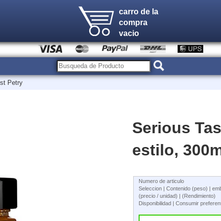
carro de la
compra
vacio
st Petry
Serious Tas
estilo, 300m
Numero de articulo
Seleccion | Contenido (peso) | em
(precio / unidad) | (Rendimiento)
Disponibilidad | Consumir prefere