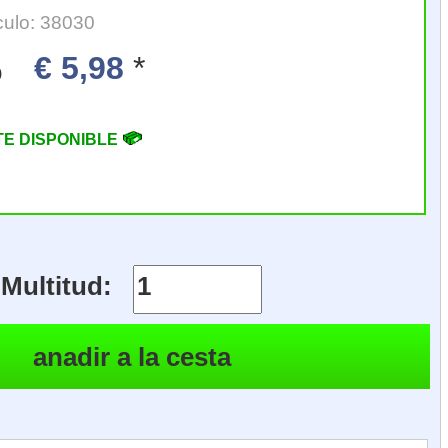
culo: 38030
€ 5,98
*
o
TE DISPONIBLE
Multitud: