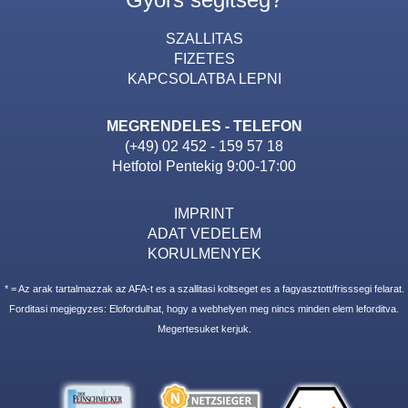
SZALLITAS
FIZETES
KAPCSOLATBA LEPNI
MEGRENDELES - TELEFON
(+49) 02 452 - 159 57 18
Hetfotol Pentekig 9:00-17:00
IMPRINT
ADAT VEDELEM
KORULMENYEK
* = Az arak tartalmazzak az AFA-t es a szallitasi koltseget es a fagyasztott/frisssegi felarat.
Forditasi megjegyzes: Elofordulhat, hogy a webhelyen meg nincs minden elem leforditva.
Megertesuket kerjuk.