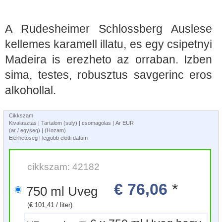
A Rudesheimer Schlossberg Auslese
kellemes karamell illatu, es egy csipetnyi
Madeira is erezheto az orraban. Izben
sima, testes, robusztus savgerinc eros
alkohollal.
Cikkszam
Kivalasztas | Tartalom (suly) | csomagolas | Ar EUR
(ar / egyseg) | (Hozam)
Elerhetoseg | legjobb elotti datum
cikkszam: 42182
€ 76,06
*
750 ml Uveg
(€ 101,41 / liter)