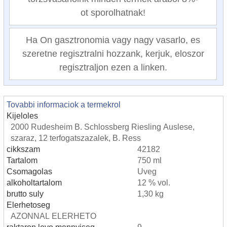
ot sporolhatnak!
Ha On gasztronomia vagy nagy vasarlo, es
szeretne regisztralni hozzank, kerjuk, eloszor
regisztraljon ezen a linken.
Tovabbi informaciok a termekrol
Kijeloles
2000 Rudesheim B. Schlossberg Riesling Auslese,
szaraz, 12 terfogatszazalek, B. Ress
cikkszam
42182
Tartalom
750 ml
Csomagolas
Uveg
alkoholtartalom
12 % vol.
brutto suly
1,30 kg
Elerhetoseg
AZONNAL ELERHETO
raktaron levo mennyiseg
9