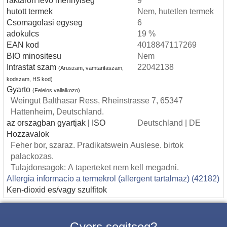
hutott termek
Nem, hutetlen termek
Csomagolasi egyseg
6
adokulcs
19 %
EAN kod
4018847117269
BIO minositesu
Nem
Intrastat szam
22042138
(Aruszam, vamtarifaszam,
kodszam, HS kod)
Gyarto
(Felelos vallalkozo)
Weingut Balthasar Ress, Rheinstrasse 7, 65347
Hattenheim, Deutschland.
az orszagban gyartjak | ISO
Deutschland | DE
Hozzavalok
Feher bor, szaraz. Pradikatswein Auslese. birtok
palackozas.
Tulajdonsagok: A taperteket nem kell megadni.
Allergia informacio a termekrol (allergent tartalmaz) (42182)
Ken-dioxid es/vagy szulfitok
Gyors segitseg?