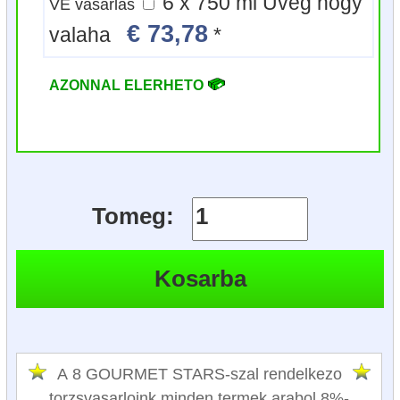
6 x 750 ml Uveg hogy
VE vasarlas
€ 73,78
valaha
*
AZONNAL ELERHETO
Tomeg:
A 8 GOURMET STARS-szal rendelkezo
torzsvasarloink minden termek arabol 8%-