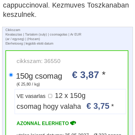
cappuccinoval. Kezmuves Toszkanaban
keszulnek.
Cikkszam
Kivalasztas | Tartalom (suly) | csomagolas | Ar EUR
(ar / egyseg) | (Hozam)
Elerhetoseg | legjobb elotti datum
cikkszam: 36550
€ 3,87
*
150g csomag
(€ 25,80 / kg)
12 x 150g
VE vasarlas
€ 3,75
csomag hogy valaha
*
AZONNAL ELERHETO