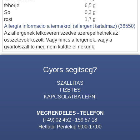
feherje
6,5 g
So
0,3 g
rost
1,7 g
Allergia informacio a termekrol (allergent tartalmaz) (36550)
Az allergenek felkoveren szedve szerepelhetnek az
osszetevok kozott. Vagy nincs allergenek, vagy a
gyarto/szallito meg nem kuldte el nekunk.
Gyors segitseg?
SZALLITAS
FIZETES
KAPCSOLATBA LEPNI
MEGRENDELES - TELEFON
(+49) 02 452 - 159 57 18
Hetfotol Pentekig 9:00-17:00