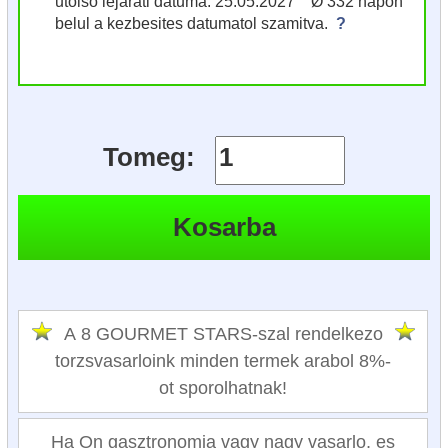
utolso lejarati datuma: 25.05.2027 Ø 332 napon
belul a kezbesites datumatol szamitva.
?
Tomeg:
A 8 GOURMET STARS-szal rendelkezo
torzsvasarloink minden termek arabol 8%-
ot sporolhatnak!
Ha On gasztronomia vagy nagy vasarlo, es