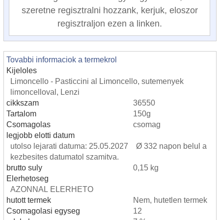
szeretne regisztralni hozzank, kerjuk, eloszor
regisztraljon ezen a linken.
Tovabbi informaciok a termekrol
Kijeloles
Limoncello - Pasticcini al Limoncello, sutemenyek
limoncelloval, Lenzi
cikkszam
36550
Tartalom
150g
Csomagolas
csomag
legjobb elotti datum
utolso lejarati datuma: 25.05.2027 Ø 332 napon belul a
kezbesites datumatol szamitva.
brutto suly
0,15 kg
Elerhetoseg
AZONNAL ELERHETO
hutott termek
Nem, hutetlen termek
Csomagolasi egyseg
12