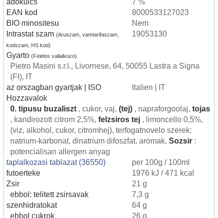
adokulcs
7 %
EAN kod
8000533127023
BIO minositesu
Nem
Intrastat szam
19053130
(Aruszam, vamtarifaszam,
kodszam, HS kod)
Gyarto
(Felelos vallalkozo)
Pietro Masini s.r.l., Livornese, 64, 50055 Lastra a Signa
(FI), IT
az orszagban gyartjak | ISO
Italien | IT
Hozzavalok
0. tipusu buzaliszt
, cukor, vaj,
(tej)
, napraforgoolaj,
tojas
, kandirozott citrom 2,5%,
felzsiros tej
, limoncello 0,5%,
(viz, alkohol, cukor, citromhej), terfogatnovelo szerek:
natrium-karbonat, dinatrium difoszfat, aromak,
Sozsir
:
potencialisan allergen anyag
taplalkozasi tablazat (36550)
per 100g / 100ml
futoerteke
1976 kJ / 471 kcal
Zsir
21 g
ebbol: telitett zsirsavak
7,3 g
szenhidratokat
64 g
ebbol cukrok
26 g