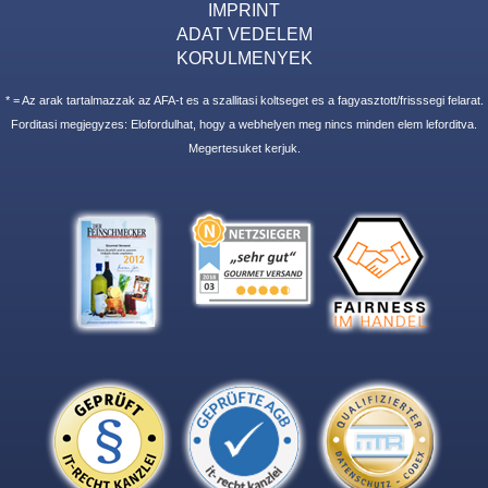
IMPRINT
ADAT VEDELEM
KORULMENYEK
* = Az arak tartalmazzak az AFA-t es a szallitasi koltseget es a fagyasztott/frisssegi felarat.
Forditasi megjegyzes: Elofordulhat, hogy a webhelyen meg nincs minden elem leforditva.
Megertesuket kerjuk.