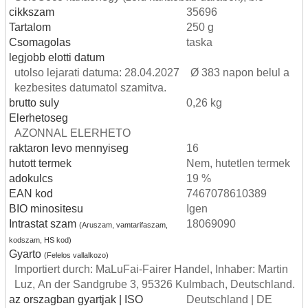
cikkszam
35696
Tartalom
250 g
Csomagolas
taska
legjobb elotti datum
utolso lejarati datuma: 28.04.2027 Ø 383 napon belul a
kezbesites datumatol szamitva.
brutto suly
0,26 kg
Elerhetoseg
AZONNAL ELERHETO
raktaron levo mennyiseg
16
hutott termek
Nem, hutetlen termek
adokulcs
19 %
EAN kod
7467078610389
BIO minositesu
Igen
Intrastat szam
18069090
(Aruszam, vamtarifaszam,
kodszam, HS kod)
Gyarto
(Felelos vallalkozo)
Importiert durch: MaLuFai-Fairer Handel, Inhaber: Martin
Luz, An der Sandgrube 3, 95326 Kulmbach, Deutschland.
az orszagban gyartjak | ISO
Deutschland | DE