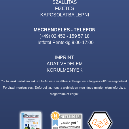
SZALLITAS
FIZETES
KAPCSOLATBA LEPNI
MEGRENDELES - TELEFON
(+49) 02 452 - 159 57 18
Hetfotol Pentekig 9:00-17:00
IMPRINT
ADAT VEDELEM
KORULMENYEK
* = Az arak tartalmazzak az AFA-t es a szallitasi koltseget es a fagyasztott/frisssegi felarat.
Forditasi megjegyzes: Elofordulhat, hogy a webhelyen meg nincs minden elem leforditva.
Megertesuket kerjuk.