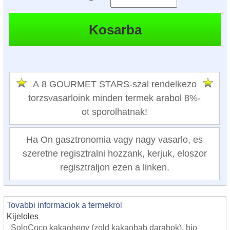
A 8 GOURMET STARS-szal rendelkezo
torzsvasarloink minden termek arabol 8%-
ot sporolhatnak!
Ha On gasztronomia vagy nagy vasarlo, es
szeretne regisztralni hozzank, kerjuk, eloszor
regisztraljon ezen a linken.
Tovabbi informaciok a termekrol
Kijeloles
SoloCoco kakaohegy (zold kakaobab darabok), bio