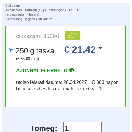
Cikkszam
Kivalasztas | Tartalom (suly) | csomagolas | Ar EUR
(ar / egyseg) | (Hozam)
Elerhetoseg | legjobb elotti datum
cikkszam: 35696
€ 21,42
*
250 g taska
(€ 85,68 / kg)
AZONNAL ELERHETO
utolso lejarati datuma: 28.04.2027 Ø 383 napon
belul a kezbesites datumatol szamitva.
?
Tomeg: