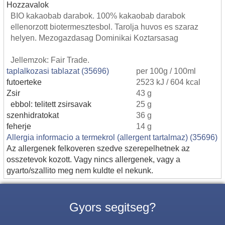
Hozzavalok
BIO kakaobab darabok. 100% kakaobab darabok
ellenorzott biotermesztesbol. Tarolja huvos es szaraz
helyen. Mezogazdasag Dominikai Koztarsasag
Jellemzok: Fair Trade.
taplalkozasi tablazat (35696)
per 100g / 100ml
futoerteke
2523 kJ / 604 kcal
Zsir
43 g
ebbol: telitett zsirsavak
25 g
szenhidratokat
36 g
feherje
14 g
Allergia informacio a termekrol (allergent tartalmaz) (35696)
Az allergenek felkoveren szedve szerepelhetnek az
osszetevok kozott. Vagy nincs allergenek, vagy a
gyarto/szallito meg nem kuldte el nekunk.
Gyors segitseg?