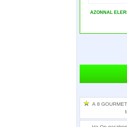
AZONNAL ELE
A 8 GOURMET S
Ha On gasztrono