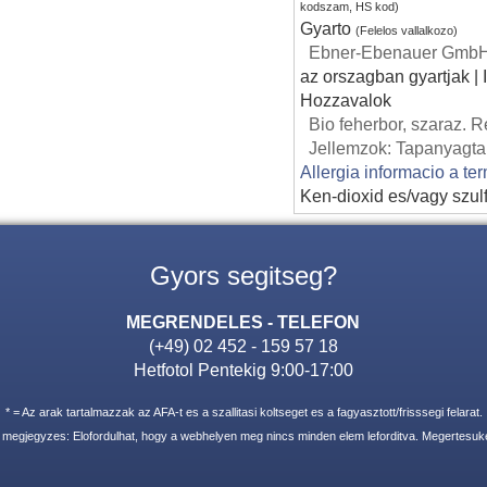
kodszam, HS kod)
Gyarto
(Felelos vallalkozo)
Ebner-Ebenauer GmbH, L
az orszagban gyartjak |
Hozzavalok
Bio feherbor, szaraz. 
Jellemzok: Tapanyagta
Allergia informacio a te
Ken-dioxid es/vagy szulf
Gyors segitseg?
MEGRENDELES - TELEFON
(+49) 02 452 - 159 57 18
Hetfotol Pentekig 9:00-17:00
* = Az arak tartalmazzak az AFA-t es a szallitasi koltseget es a fagyasztott/frisssegi felarat.
i megjegyzes: Elofordulhat, hogy a webhelyen meg nincs minden elem leforditva. Megertesuke