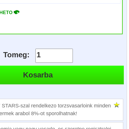
RHETO
Tomeg:
TARS-szal rendelkezo torzsvasarloink minden
termek arabol 8%-ot sporolhatnak!
mia vagy nagy vasarlo, es szeretne regisztralni