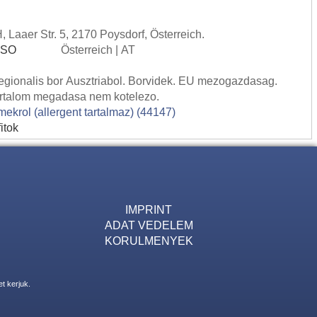
aaer Str. 5, 2170 Poysdorf, Österreich.
 ISO
Österreich | AT
Regionalis bor Ausztriabol. Borvidek. EU mezogazdasag.
rtalom megadasa nem kotelezo.
rmekrol (allergent tartalmaz) (44147)
itok
IMPRINT
ADAT VEDELEM
KORULMENYEK
t kerjuk.