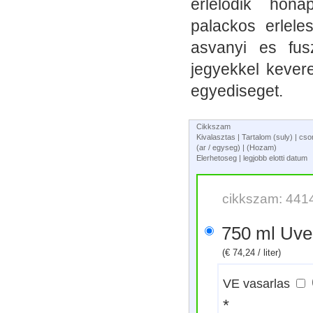
erlelodik hona
palackos erlel
asvanyi es fus
jegyekkel kever
egyediseget.
Cikkszam
Kivalasztas | Tartalom (suly) | c
(ar / egyseg) | (Hozam)
Elerhetoseg | legjobb elotti datum
cikkszam: 441
750 ml U
(€ 74,24 / liter)
VE vasarlas
*