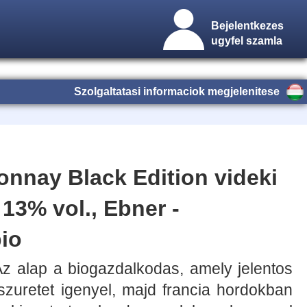
Bejelentkezes
ugyfel szamla
Szolgaltatasi informaciok megjelenitese
nnay Black Edition videki
 13% vol., Ebner -
io
Az alap a biogazdalkodas, amely jelentos
szuretet igenyel, majd francia hordokban