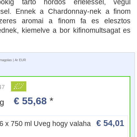
pokig tarto hordos erlelessel, vegul
essel. Ennek a Chardonnay-nek a finom
zeres aromai a finom fa es elesztos
ednek, kiemelve a bor kifinomultsagat es
somagolas | Ar EUR
47
€ 55,68
*
veg
€ 54,01
6 x 750 ml Uveg hogy valaha