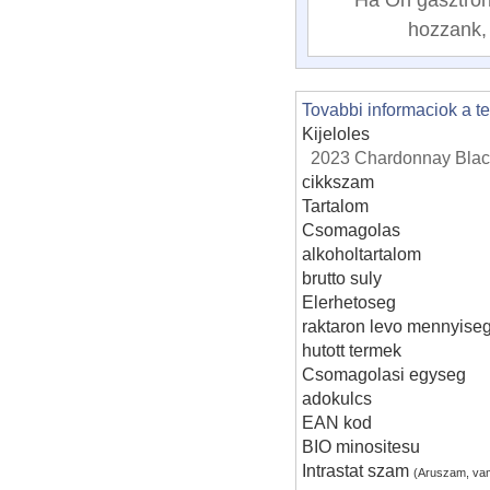
hozzank, 
Tovabbi informaciok a t
Kijeloles
2023 Chardonnay Black 
cikkszam
Tartalom
Csomagolas
alkoholtartalom
brutto suly
Elerhetoseg
raktaron levo mennyise
hutott termek
Csomagolasi egyseg
adokulcs
EAN kod
BIO minositesu
Intrastat szam
(Aruszam, va