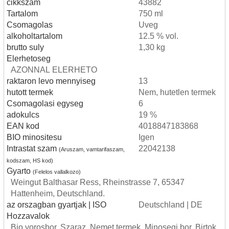
cikkszam
43882
Tartalom
750 ml
Csomagolas
Uveg
alkoholtartalom
12.5 % vol.
brutto suly
1,30 kg
Elerhetoseg
AZONNAL ELERHETO
raktaron levo mennyiseg
13
hutott termek
Nem, hutetlen termek
Csomagolasi egyseg
6
adokulcs
19 %
EAN kod
4018847183868
BIO minositesu
Igen
Intrastat szam
22042138
(Aruszam, vamtarifaszam,
kodszam, HS kod)
Gyarto
(Felelos vallalkozo)
Weingut Balthasar Ress, Rheinstrasse 7, 65347
Hattenheim, Deutschland.
az orszagban gyartjak | ISO
Deutschland | DE
Hozzavalok
Bio vorosbor. Szaraz. Nemet termek. Minosegi bor. Birtok