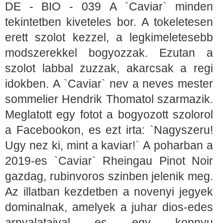
DE - BIO - 039 A `Caviar` minden
tekintetben kiveteles bor. A tokeletesen
erett szolot kezzel, a legkimeletesebb
modszerekkel bogyozzak. Ezutan a
szolot labbal zuzzak, akarcsak a regi
idokben. A `Caviar` nev a neves mester
sommelier Hendrik Thomatol szarmazik.
Meglatott egy fotot a bogyozott szolorol
a Facebookon, es ezt irta: `Nagyszeru!
Ugy nez ki, mint a kaviar!` A poharban a
2019-es `Caviar` Rheingau Pinot Noir
gazdag, rubinvoros szinben jelenik meg.
Az illatban kezdetben a novenyi jegyek
dominalnak, amelyek a juhar dios-edes
arnyalataival es egy konnyu