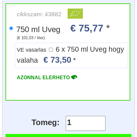
cikkszam: 43882
€ 75,77
*
750 ml Uveg
(€ 101,03 / liter)
6 x 750 ml Uveg hogy
VE vasarlas
€ 73,50
valaha
*
AZONNAL ELERHETO
Tomeg: