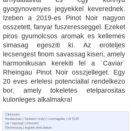
gyogynovenyes jegyekkel keverednek.
Izeben a 2019-es Pinot Noir nagyon
osszetett, fanyar fuszeresseggel. Ezeket
piros gyumolcsos aromak es kellemes
simasag egesziti ki. Az eroteljes
lecsengest finom savassag kiseri, amely
harmonikusan kerekiti fel a `Caviar`
Rheingau Pinot Noir osszjelleget. Egy
20 eves erlelesi potenciallal rendelkezo
bor, amely tokeletes etelparositas
kulonleges alkalmakra!
Cikkszam
Kivalasztas | Tartalom (suly) | csomagolas | Ar EUR
(ar / egyseg) | (Hozam)
Elerhetoseg | legjobb elotti datum