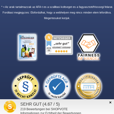
* = Az arak tartalmazzak az AFA-t es a szallitasi koltseget es a fagyasztott/frisssegi felarat.
Forditasi megjegyzes: Elofordulhat, hogy a webhelyen meg nincs minden elem leforditva.
Megertesuket kerjuk.
×
(4.67 / 5)
SEHR GUT
219
Bewertungen bei SHOPVOTE
Informationen zur Echtheit der Bewertungen