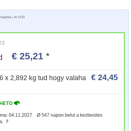
somagolas | Ar EUR
23
€ 25,21
*
tud
€ 24,45
6 x 2,892 kg tud hogy valaha
RHETO
atuma: 04.11.2027 Ø 547 napon belul a kezbesites
va.
?