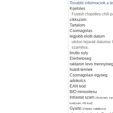
Tovabbi informaciok a t
Kijeloles
Fustolt chipotles chili
cikkszam
Tartalom
Csomagolas
legjobb elotti datum
utolso lejarati datuma
szamitva.
brutto suly
Elerhetoseg
raktaron levo mennyise
hutott termek
Csomagolasi egyseg
adokulcs
EAN kod
BIO minositesu
Intrastat szam
(Aruszam, va
kodszam, HS kod)
Gyarto
(Felelos vallalkozo)