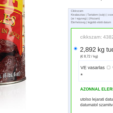
Cikkszam
Kivalasztas | Tartalom (suly) | c
(ar / egyseg) | (Hozam)
Elerhetoseg | legjobb elotti datum
cikkszam: 438
2,892 kg 
(€ 8,72 / kg)
VE vasarlas
*
AZONNAL ELE
utolso lejarati d
datumatol szamit