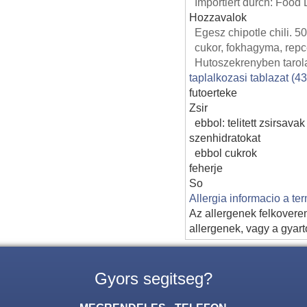
Importiert durch: Food
Hozzavalok
Egesz chipotle chili. 5
cukor, fokhagyma, repc
Hutoszekrenyben tarol
taplalkozasi tablazat (4
futoerteke
Zsir
ebbol: telitett zsirsavak
szenhidratokat
ebbol cukrok
feherje
So
Allergia informacio a te
Az allergenek felkovere
allergenek, vagy a gyart
Gyors segitseg?