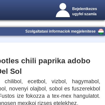
Bejelentkezes
ugyfel szamla
Szolgaltatasi informaciok megjelenitese
potles chili paprika adobo
el Sol
 chilibol, ecetbol, vizbol, hagymabol,
l, novenyi olajbol, sobol es fuszerekbol
Fustos ize fokozza a tex-mex hangulatot.
lonosen mexikoi rizses etelekhez.