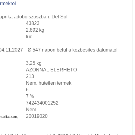
ermekrol
 paprika adobo szoszban, Del Sol
43823
2,892 kg
tud
: 04.11.2027 Ø 547 napon belul a kezbesites datumatol
3,25 kg
AZONNAL ELERHETO
g
213
Nem, hutetlen termek
6
7 %
742434001252
Nem
20019020
mtarifaszam,