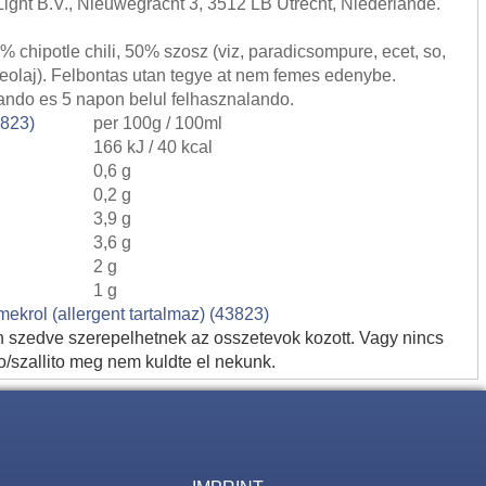
 Light B.V., Nieuwegracht 3, 3512 LB Utrecht, Niederlande.
0% chipotle chili, 50% szosz (viz, paradicsompure, ecet, so,
eolaj). Felbontas utan tegye at nem femes edenybe.
ando es 5 napon belul felhasznalando.
3823)
per 100g / 100ml
166 kJ / 40 kcal
0,6 g
0,2 g
3,9 g
3,6 g
2 g
1 g
rmekrol (allergent tartalmaz) (43823)
n szedve szerepelhetnek az osszetevok kozott. Vagy nincs
o/szallito meg nem kuldte el nekunk.