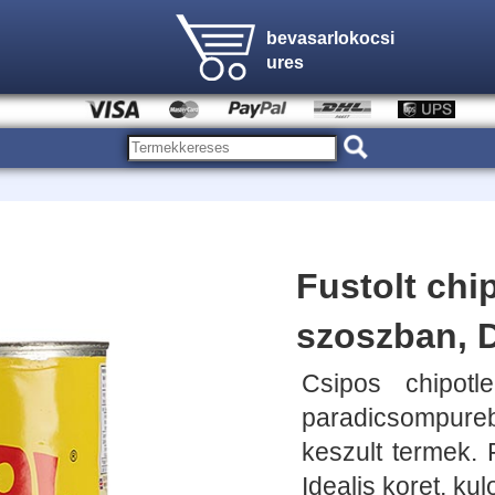
bevasarlokocsi
ures
Fustolt chi
szoszban, D
Csipos chipotle
paradicsompurebo
keszult termek. 
Idealis koret, ku