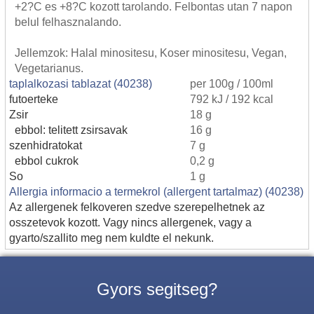
+2?C es +8?C kozott tarolando. Felbontas utan 7 napon
belul felhasznalando.
Jellemzok: Halal minositesu, Koser minositesu, Vegan,
Vegetarianus.
taplalkozasi tablazat (40238)
per 100g / 100ml
futoerteke
792 kJ / 192 kcal
Zsir
18 g
ebbol: telitett zsirsavak
16 g
szenhidratokat
7 g
ebbol cukrok
0,2 g
So
1 g
Allergia informacio a termekrol (allergent tartalmaz) (40238)
Az allergenek felkoveren szedve szerepelhetnek az
osszetevok kozott. Vagy nincs allergenek, vagy a
gyarto/szallito meg nem kuldte el nekunk.
Gyors segitseg?