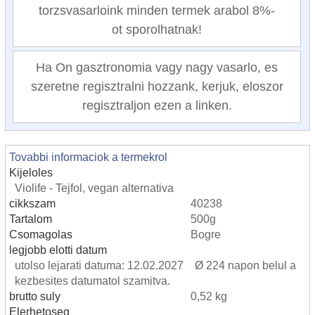
torzsvasarloink minden termek arabol 8%-
ot sporolhatnak!
Ha On gasztronomia vagy nagy vasarlo, es
szeretne regisztralni hozzank, kerjuk, eloszor
regisztraljon ezen a linken.
Tovabbi informaciok a termekrol
Kijeloles
Violife - Tejfol, vegan alternativa
cikkszam
40238
Tartalom
500g
Csomagolas
Bogre
legjobb elotti datum
utolso lejarati datuma: 12.02.2027 Ø 224 napon belul a
kezbesites datumatol szamitva.
brutto suly
0,52 kg
Elerhetoseg