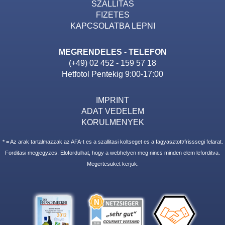
SZALLITAS
FIZETES
KAPCSOLATBA LEPNI
MEGRENDELES - TELEFON
(+49) 02 452 - 159 57 18
Hetfotol Pentekig 9:00-17:00
IMPRINT
ADAT VEDELEM
KORULMENYEK
* = Az arak tartalmazzak az AFA-t es a szallitasi koltseget es a fagyasztott/frisssegi felarat.
Forditasi megjegyzes: Elofordulhat, hogy a webhelyen meg nincs minden elem leforditva.
Megertesuket kerjuk.