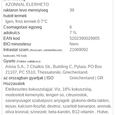
AZONNAL ELERHETO
raktaron levo mennyiseg
39
hutott termek
Igen, friss termek 0-7°C
Csomagolasi egyseg
6
adokulcs
7 %
EAN kod
5202390029905
BIO minositesu
Nem
Intrastat szam
21069092
(Aruszam, vamtarifaszam,
kodszam, HS kod)
Gyarto
(Felelos vallalkozo)
Arivia S.A., 7 Chalkis Str., Building C, Pylaia, PO Box
21107, PC 5510, Thessaloniki, Griechenland.
az orszagban gyartjak | ISO
Griechenland | GR
Hozzavalok
Etelkeszites kokuszolajjal. Viz, 18% kokuszolaj,
modositott kemenyito, tengeri so, citrusrostok,
savanyusagot szabalyozo anyagok: glukono-delta-lakton,
tejsav, kalcium-foszfat, dextroz, szaritott bananpor, aromak,
oliva kivonat, szinezek: beta-karotin, B12-vitamin . Hutve,