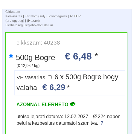
Cikkszam
Kivalasztas | Tartalom (suly) | csomagolas | Ar EUR
(ar / egyseg) | (Hozam)
Elerhetoseg | legjobb elotti datum
cikkszam: 40238
€ 6,48
*
500g Bogre
(€ 12,96 / kg)
6 x 500g Bogre hogy
VE vasarlas
€ 6,29
valaha
*
AZONNAL ELERHETO
utolso lejarati datuma: 12.02.2027 Ø 224 napon
belul a kezbesites datumatol szamitva.
?