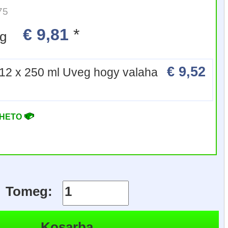
75
€ 9,81
*
veg
€ 9,52
12 x 250 ml Uveg hogy valaha
RHETO
Tomeg: