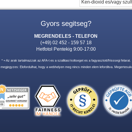
Ken-dioxid es/vagy szulf
Gyors segitseg?
MEGRENDELES - TELEFON
(+49) 02 452 - 159 57 18
Hetfotol Pentekig 9:00-17:00
* = Az arak tartalmazzak az AFA-t es a szallitasi koltseget es a fagyasztott/frisssegi felarat.
i megjegyzes: Elofordulhat, hogy a webhelyen meg nincs minden elem leforditva. Megertesuke