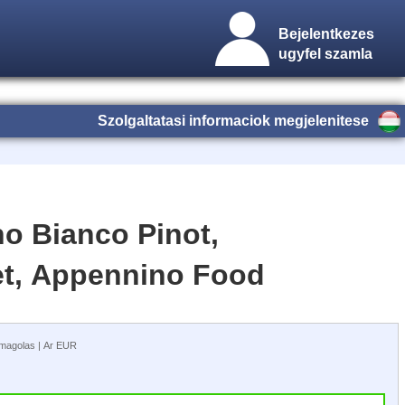
Bejelentkezes
ugyfel szamla
Szolgaltatasi informaciok megjelenitese
no Bianco Pinot,
et, Appennino Food
somagolas | Ar EUR