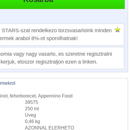
TARS-szal rendelkezo torzsvasarloink minden
termek arabol 8%-ot sporolhatnak!
mia vagy nagy vasarlo, es szeretne regisztralni
kerjuk, eloszor regisztraljon ezen a linken.
ermekrol
inot, feherborecet, Appennino Food
39575
250 ml
Uveg
0,46 kg
AZONNAL ELERHETO