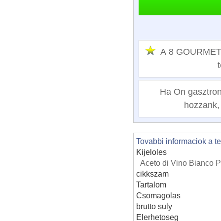
A 8 GOURMET S
Ha On gasztrono
hozzank, 
Tovabbi informaciok a t
Kijeloles
Aceto di Vino Bianco P
cikkszam
Tartalom
Csomagolas
brutto suly
Elerhetoseg