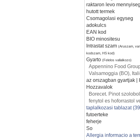
raktaron levo mennyise
hutott termek
Csomagolasi egyseg
adokulcs
EAN kod
BIO minositesu
Intrastat szam
(Aruszam, va
kodszam, HS kod)
Gyarto
(Felelos vallalkozo)
Appennino Food Group S
Valsamoggia (BO), Ital
az orszagban gyartjak |
Hozzavalok
Borecet. Pinot szolobo
fenytol es hoforrastol 
taplalkozasi tablazat (3
futoerteke
feherje
So
Allergia informacio a te