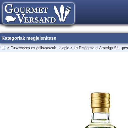
Kategoriak megjelenitese
>
Fuszerezes es grillszoszok - alaple
>
La Dispensa di Amerigo Srl - pe