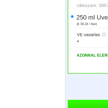
cikkszam: 395
250 ml U
(€ 39,24 / liter)
VE vasarlas
*
AZONNAL ELE