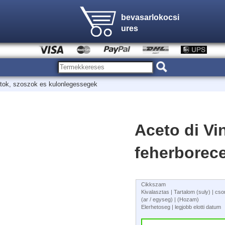
bevasarlokocsi
ures
stok, szoszok es kulonlegessegek
Aceto di Vi
feherborec
Cikkszam
Kivalasztas | Tartalom (suly) | c
(ar / egyseg) | (Hozam)
Elerhetoseg | legjobb elotti datum