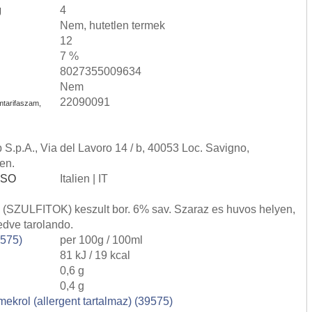
g
4
Nem, hutetlen termek
12
7 %
8027355009634
Nem
22090091
mtarifaszam,
.p.A., Via del Lavoro 14 / b, 40053 Loc. Savigno,
ien.
 ISO
Italien | IT
l (SZULFITOK) keszult bor. 6% sav. Szaraz es huvos helyen,
vedve tarolando.
9575)
per 100g / 100ml
81 kJ / 19 kcal
0,6 g
0,4 g
rmekrol (allergent tartalmaz) (39575)