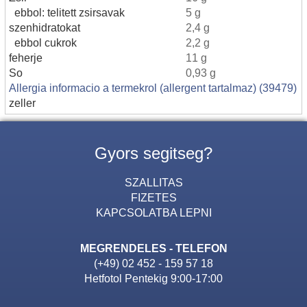
ebbol: telitett zsirsavak
5 g
szenhidratokat
2,4 g
ebbol cukrok
2,2 g
feherje
11 g
So
0,93 g
Allergia informacio a termekrol (allergent tartalmaz) (39479)
zeller
Gyors segitseg?
SZALLITAS
FIZETES
KAPCSOLATBA LEPNI
MEGRENDELES - TELEFON
(+49) 02 452 - 159 57 18
Hetfotol Pentekig 9:00-17:00