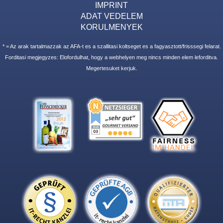
IMPRINT
ADAT VEDELEM
KORULMENYEK
* = Az arak tartalmazzak az AFA-t es a szallitasi koltseget es a fagyasztott/frisssegi felarat.
Forditasi megjegyzes: Elofordulhat, hogy a webhelyen meg nincs minden elem leforditva.
Megertesuket kerjuk.