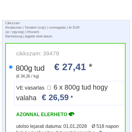
Cikkszam
Kivalasztas | Tartalom (suly) | csomagolas | Ar EUR
(ar / egyseg) | (Hozam)
Elerhetoseg | legjobb elotti datum
cikkszam: 39479
€ 27,41
*
800g tud
(€ 34,26 / kg)
6 x 800g tud hogy
VE vasarlas
€ 26,59
valaha
*
AZONNAL ELERHETO
utolso lejarati datuma: 01.01.2028 Ø 518 napon