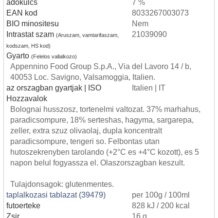
adokulcs
7 %
EAN kod
8033267003073
BIO minositesu
Nem
Intrastat szam
21039090
(Aruszam, vamtarifaszam,
kodszam, HS kod)
Gyarto
(Felelos vallalkozo)
Appennino Food Group S.p.A., Via del Lavoro 14 / b,
40053 Loc. Savigno, Valsamoggia, Italien.
az orszagban gyartjak | ISO
Italien | IT
Hozzavalok
Bolognai husszosz, tortenelmi valtozat. 37% marhahus,
paradicsompure, 18% serteshas, hagyma, sargarepa,
zeller, extra szuz olivaolaj, dupla koncentralt
paradicsompure, tengeri so. Felbontas utan
hutoszekrenyben tarolando (+2°C es +4°C kozott), es 5
napon belul fogyassza el. Olaszorszagban keszult.
Tulajdonsagok: glutenmentes.
taplalkozasi tablazat (39479)
per 100g / 100ml
futoerteke
828 kJ / 200 kcal
Zsir
16 g