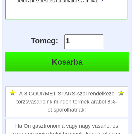
belul a kezbesites datumatol szamitva.
?
Tomeg:
A 8 GOURMET STARS-szal rendelkezo
torzsvasarloink minden termek arabol 8%-
ot sporolhatnak!
Ha On gasztronomia vagy nagy vasarlo, es
szeretne regisztralni hozzank, kerjuk, eloszor