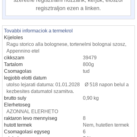
regisztraljon ezen a linken.
Tovabbi informaciok a termekrol
Kijeloles
Ragu storico alla bolognese, tortenelmi bolognai szosz,
Appennino etel
cikkszam
39479
Tartalom
800g
Csomagolas
tud
legjobb elotti datum
utolso lejarati datuma: 01.01.2028 Ø 518 napon belul a
kezbesites datumatol szamitva.
brutto suly
0,90 kg
Elerhetoseg
AZONNAL ELERHETO
raktaron levo mennyiseg
8
hutott termek
Nem, hutetlen termek
Csomagolasi egyseg
6