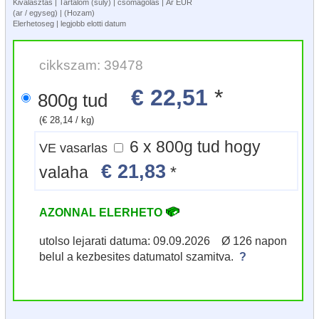
Kivalasztas | Tartalom (suly) | csomagolas | Ar EUR
(ar / egyseg) | (Hozam)
Elerhetoseg | legjobb elotti datum
cikkszam: 39478
€ 22,51
*
800g tud
(€ 28,14 / kg)
6 x 800g tud hogy
VE vasarlas
€ 21,83
valaha
*
AZONNAL ELERHETO
utolso lejarati datuma: 09.09.2026 Ø 126 napon
belul a kezbesites datumatol szamitva.
?