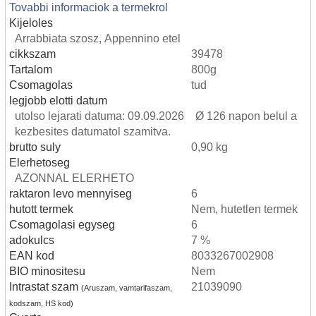
Tovabbi informaciok a termekrol
Kijeloles
Arrabbiata szosz, Appennino etel
cikkszam
39478
Tartalom
800g
Csomagolas
tud
legjobb elotti datum
utolso lejarati datuma: 09.09.2026 Ø 126 napon belul a
kezbesites datumatol szamitva.
brutto suly
0,90 kg
Elerhetoseg
AZONNAL ELERHETO
raktaron levo mennyiseg
6
hutott termek
Nem, hutetlen termek
Csomagolasi egyseg
6
adokulcs
7 %
EAN kod
8033267002908
BIO minositesu
Nem
Intrastat szam
21039090
(Aruszam, vamtarifaszam,
kodszam, HS kod)