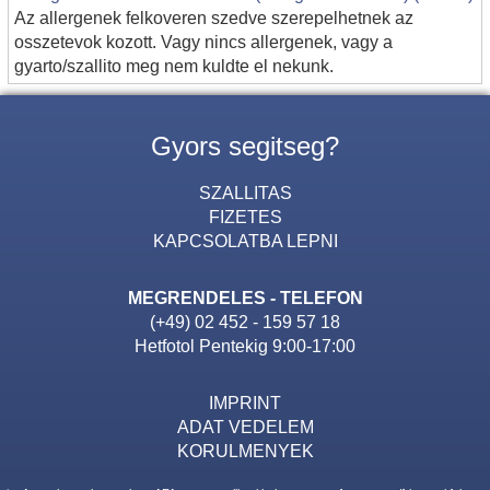
Az allergenek felkoveren szedve szerepelhetnek az
osszetevok kozott. Vagy nincs allergenek, vagy a
gyarto/szallito meg nem kuldte el nekunk.
Gyors segitseg?
SZALLITAS
FIZETES
KAPCSOLATBA LEPNI
MEGRENDELES - TELEFON
(+49) 02 452 - 159 57 18
Hetfotol Pentekig 9:00-17:00
IMPRINT
ADAT VEDELEM
KORULMENYEK