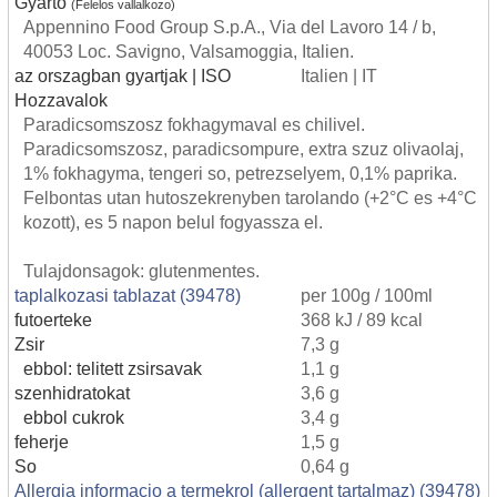
Gyarto
(Felelos vallalkozo)
Appennino Food Group S.p.A., Via del Lavoro 14 / b,
40053 Loc. Savigno, Valsamoggia, Italien.
az orszagban gyartjak | ISO
Italien | IT
Hozzavalok
Paradicsomszosz fokhagymaval es chilivel.
Paradicsomszosz, paradicsompure, extra szuz olivaolaj,
1% fokhagyma, tengeri so, petrezselyem, 0,1% paprika.
Felbontas utan hutoszekrenyben tarolando (+2°C es +4°C
kozott), es 5 napon belul fogyassza el.
Tulajdonsagok: glutenmentes.
taplalkozasi tablazat (39478)
per 100g / 100ml
futoerteke
368 kJ / 89 kcal
Zsir
7,3 g
ebbol: telitett zsirsavak
1,1 g
szenhidratokat
3,6 g
ebbol cukrok
3,4 g
feherje
1,5 g
So
0,64 g
Allergia informacio a termekrol (allergent tartalmaz) (39478)