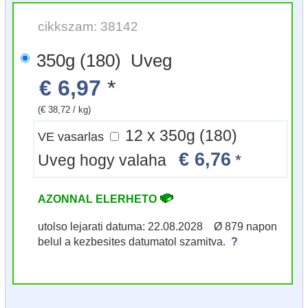
cikkszam: 38142
350g (180) Uveg
€ 6,97
*
(€ 38,72 / kg)
12 x 350g (180)
VE vasarlas
€ 6,76
Uveg hogy valaha
*
AZONNAL ELERHETO
utolso lejarati datuma: 22.08.2028 Ø 879 napon
belul a kezbesites datumatol szamitva.
?