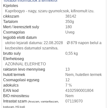
Tovabbi informaciok a termekrol
Kijeloles
Kapribogyo - nagy, szaru gyumolcsok, kifinomult izu.
cikkszam
38142
Tartalom
350g
Mert / leeresztett suly
180
Csomagolas
Uveg
legjobb elotti datum
utolso lejarati datuma: 22.08.2028 Ø 879 napon belul a
kezbesites datumatol szamitva.
brutto suly
0,55 kg
Elerhetoseg
AZONNAL ELERHETO
raktaron levo mennyiseg
13
hutott termek
Nem, hutetlen termek
Csomagolasi egyseg
12
adokulcs
7 %
EAN kod
4102590001804
BIO minositesu
Nem
Intrastat szam
07119070
(Aruszam, vamtarifaszam,
kodszam, HS kod)