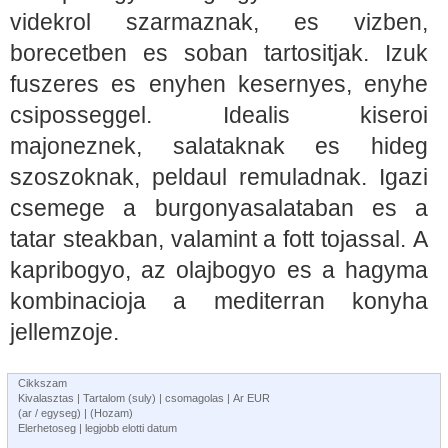
videkrol szarmaznak, es vizben,
borecetben es soban tartositjak. Izuk
fuszeres es enyhen kesernyes, enyhe
csiposseggel. Idealis kiseroi
majoneznek, salataknak es hideg
szoszoknak, peldaul remuladnak. Igazi
csemege a burgonyasalataban es a
tatar steakban, valamint a fott tojassal. A
kapribogyo, az olajbogyo es a hagyma
kombinacioja a mediterran konyha
jellemzoje.
Cikkszam
Kivalasztas | Tartalom (suly) | csomagolas | Ar EUR
(ar / egyseg) | (Hozam)
Elerhetoseg | legjobb elotti datum