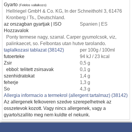
Gyarto
(Felelos vallalkozo)
Hellriegel GmbH & Co. KG, In der Schneithohl 3, 61476
Kronberg / Ts., Deutschland.
az orszagban gyartjak | ISO
Spanien | ES
Hozzavalok
Ponty termese nagy, szarral. Carper gyumolcsok, viz,
palinkaecet, so. Felbontas utan hutve tarolando.
taplalkozasi tablazat (38142)
per 100g / 100ml
futoerteke
94 kJ / 23 kcal
Zsir
0,5 g
ebbol: telitett zsirsavak
0,1 g
szenhidratokat
1,4 g
feherje
1,3 g
So
4,3 g
Allergia informacio a termekrol (allergent tartalmaz) (38142)
Az allergenek felkoveren szedve szerepelhetnek az
osszetevok kozott. Vagy nincs allergenek, vagy a
gyarto/szallito meg nem kuldte el nekunk.