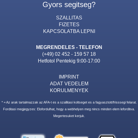
Gyors segitseg?
SZALLITAS
FIZETES
KAPCSOLATBA LEPNI
MEGRENDELES - TELEFON
(+49) 02 452 - 159 57 18
Hetfotol Pentekig 9:00-17:00
IMPRINT
ADAT VEDELEM
KORULMENYEK
* = Az arak tartalmazzak az AFA-t es a szallitasi koltseget es a fagyasztott/frisssegi felarat.
Forditasi megjegyzes: Elofordulhat, hogy a webhelyen meg nincs minden elem leforditva.
Megertesuket kerjuk.