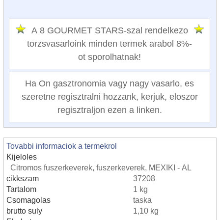
A 8 GOURMET STARS-szal rendelkezo
torzsvasarloink minden termek arabol 8%-
ot sporolhatnak!
Ha On gasztronomia vagy nagy vasarlo, es
szeretne regisztralni hozzank, kerjuk, eloszor
regisztraljon ezen a linken.
Tovabbi informaciok a termekrol
Kijeloles
Citromos fuszerkeverek, fuszerkeverek, MEXIKI - AL
cikkszam
37208
Tartalom
1 kg
Csomagolas
taska
brutto suly
1,10 kg