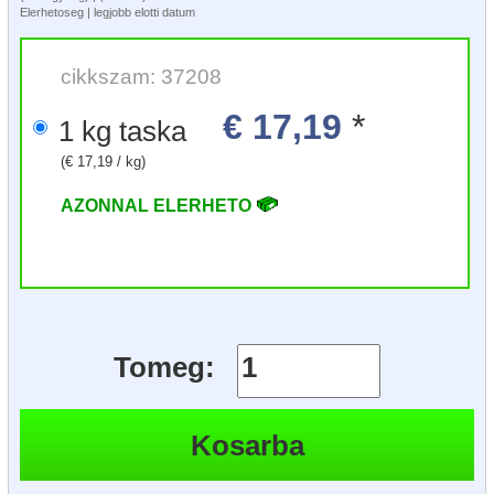
Elerhetoseg | legjobb elotti datum
cikkszam: 37208
€ 17,19
*
1 kg taska
(€ 17,19 / kg)
AZONNAL ELERHETO
Tomeg: