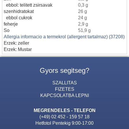
ebbol: telitett zsirsavak
0,3 g
szenhidratokat
26 g
ebbol cukrok
24 g
feherje
2,9 g
So
51,9 g
Allergia informacio a termekrol (allergent tartalmaz) (37208)
Erzek: zeller
Erzek: Mustar
Gyors segitseg?
SZALLITAS
FIZETES
KAPCSOLATBA LEPNI
MEGRENDELES - TELEFON
(+49) 02 452 - 159 57 18
Hetfotol Pentekig 9:00-17:00