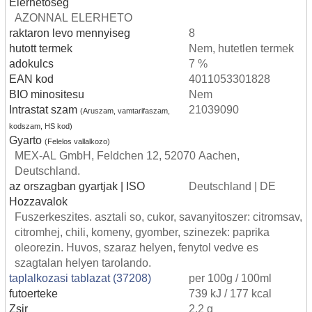
Elerhetoseg
AZONNAL ELERHETO
raktaron levo mennyiseg
8
hutott termek
Nem, hutetlen termek
adokulcs
7 %
EAN kod
4011053301828
BIO minositesu
Nem
Intrastat szam
21039090
(Aruszam, vamtarifaszam,
kodszam, HS kod)
Gyarto
(Felelos vallalkozo)
MEX-AL GmbH, Feldchen 12, 52070 Aachen,
Deutschland.
az orszagban gyartjak | ISO
Deutschland | DE
Hozzavalok
Fuszerkeszites. asztali so, cukor, savanyitoszer: citromsav,
citromhej, chili, komeny, gyomber, szinezek: paprika
oleorezin. Huvos, szaraz helyen, fenytol vedve es
szagtalan helyen tarolando.
taplalkozasi tablazat (37208)
per 100g / 100ml
futoerteke
739 kJ / 177 kcal
Zsir
2,2 g