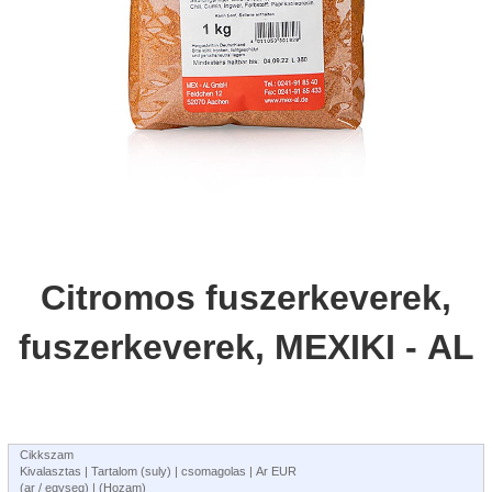
Citromos fuszerkeverek,
fuszerkeverek, MEXIKI - AL
Cikkszam
Kivalasztas | Tartalom (suly) | csomagolas | Ar EUR
(ar / egyseg) | (Hozam)