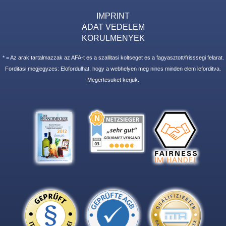
IMPRINT
ADAT VEDELEM
KORULMENYEK
* = Az arak tartalmazzak az AFA-t es a szallitasi koltseget es a fagyasztott/frisssegi felarat.
Forditasi megjegyzes: Elofordulhat, hogy a webhelyen meg nincs minden elem leforditva.
Megertesuket kerjuk.