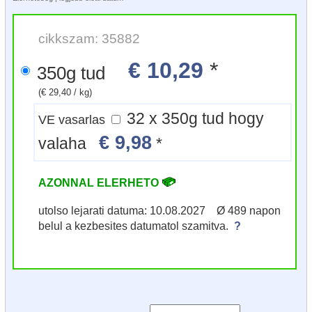
cikkszam: 35882
€ 10,29
*
350g tud
(€ 29,40 / kg)
32 x 350g tud hogy
VE vasarlas
€ 9,98
valaha
*
AZONNAL ELERHETO
utolso lejarati datuma: 10.08.2027 Ø 489 napon
belul a kezbesites datumatol szamitva.
?