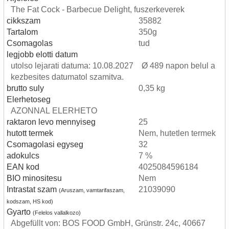
The Fat Cock - Barbecue Delight, fuszerkeverek
cikkszam
35882
Tartalom
350g
Csomagolas
tud
legjobb elotti datum
utolso lejarati datuma: 10.08.2027 Ø 489 napon belul a
kezbesites datumatol szamitva.
brutto suly
0,35 kg
Elerhetoseg
AZONNAL ELERHETO
raktaron levo mennyiseg
25
hutott termek
Nem, hutetlen termek
Csomagolasi egyseg
32
adokulcs
7 %
EAN kod
4025084596184
BIO minositesu
Nem
Intrastat szam
21039090
(Aruszam, vamtarifaszam,
kodszam, HS kod)
Gyarto
(Felelos vallalkozo)
Abgefüllt von: BOS FOOD GmbH, Grünstr. 24c, 40667