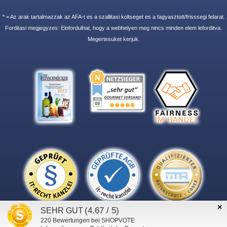
* = Az arak tartalmazzak az AFA-t es a szallitasi koltseget es a fagyasztott/frisssegi felarat.
Forditasi megjegyzes: Elofordulhat, hogy a webhelyen meg nincs minden elem leforditva.
Megertesuket kerjuk.
×
(4.67 / 5)
SEHR GUT
220
Bewertungen bei SHOPVOTE