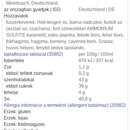
Meerbusch, Deutschland.
az orszagban gyartjak | ISO
Deutschland | DE
Hozzavalok
fuszerkeverek. Holt-tengeri so, barna nadcukor, fustolt so
(asztali so, szacharoz, fust szinezekkel AMMONIUM
SULFITE karamell), edes paprika, fekete bors, feher bors,
fokhagyma, hagyma, komeny, cayenne bors. Szaraz,
huvos helyen, fenytol vedve tarolando.
taplalkozasi tablazat (35882)
per 100g / 100ml
futoerteke
876 kJ / 207 kcal
Zsir
1,1 g
ebbol: telitett zsirsavak
0,2 g
szenhidratokat
43 g
ebbol cukrok
39 g
feherje
4 g
So
40,8 g
Allergia informacio a termekrol (allergent tartalmaz) (35882)
Erzek: gluten
Erzek: tojas
Erzek: foldimogyoro