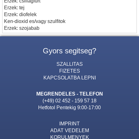
Erzek: csillagfurt
Erzek: tej
Erzek: diofelek
Ken-dioxid es/vagy szulfitok
Erzek: szojabab
Gyors segitseg?
SZALLITAS
FIZETES
KAPCSOLATBA LEPNI
MEGRENDELES - TELEFON
(+49) 02 452 - 159 57 18
Hetfotol Pentekig 9:00-17:00
IMPRINT
ADAT VEDELEM
KORULMENYEK