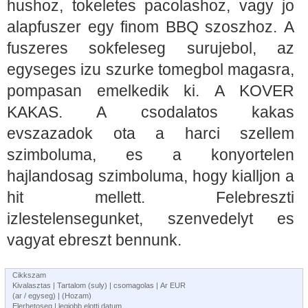
hushoz, tokeletes pacolashoz, vagy jo
alapfuszer egy finom BBQ szoszhoz. A
fuszeres sokfeleseg surujebol, az
egyseges izu szurke tomegbol magasra,
pompasan emelkedik ki. A KOVER
KAKAS. A csodalatos kakas
evszazadok ota a harci szellem
szimboluma, es a konyortelen
hajlandosag szimboluma, hogy kialljon a
hit mellett. Felebreszti
izlestelensegunket, szenvedelyt es
vagyat ebreszt bennunk.
Cikkszam
Kivalasztas | Tartalom (suly) | csomagolas | Ar EUR
(ar / egyseg) | (Hozam)
Elerhetoseg | legjobb elotti datum