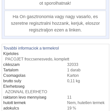
ot sporolhatnak!
Ha On gasztronomia vagy nagy vasarlo, es
szeretne regisztralni hozzank, kerjuk, eloszor
regisztraljon ezen a linken.
Tovabbi informaciok a termekrol
Kijeloles
PACOJET froccsenesvedo, komplett
cikkszam
32033
Tartalom
1 darab
Csomagolas
Karton
brutto suly
0,11 kg
Elerhetoseg
AZONNAL ELERHETO
raktaron levo mennyiseg
11
hutott termek
Nem, hutetlen termek
adokulcs
19 %