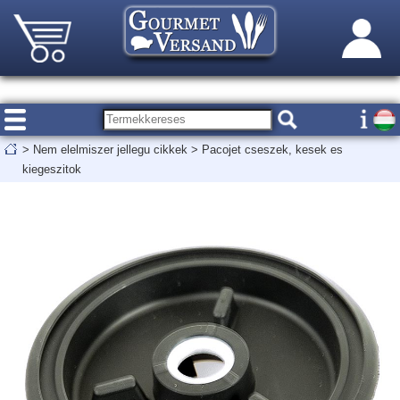
>
Nem elelmiszer jellegu cikkek
>
Pacojet cseszek, kesek es
kiegeszitok