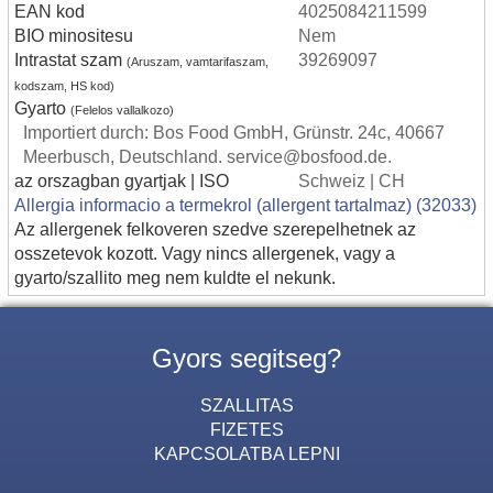
EAN kod
4025084211599
BIO minositesu
Nem
Intrastat szam
39269097
(Aruszam, vamtarifaszam,
kodszam, HS kod)
Gyarto
(Felelos vallalkozo)
Importiert durch: Bos Food GmbH, Grünstr. 24c, 40667
Meerbusch, Deutschland. service@bosfood.de.
az orszagban gyartjak | ISO
Schweiz | CH
Allergia informacio a termekrol (allergent tartalmaz) (32033)
Az allergenek felkoveren szedve szerepelhetnek az
osszetevok kozott. Vagy nincs allergenek, vagy a
gyarto/szallito meg nem kuldte el nekunk.
Gyors segitseg?
SZALLITAS
FIZETES
KAPCSOLATBA LEPNI