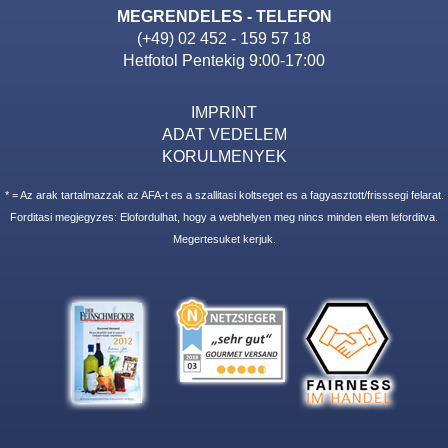
MEGRENDELES - TELEFON
(+49) 02 452 - 159 57 18
Hetfotol Pentekig 9:00-17:00
IMPRINT
ADAT VEDELEM
KORULMENYEK
* = Az arak tartalmazzak az AFA-t es a szallitasi koltseget es a fagyasztott/frisssegi felarat.
Forditasi megjegyzes: Elofordulhat, hogy a webhelyen meg nincs minden elem leforditva.
Megertesuket kerjuk.