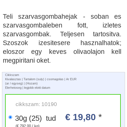
Teli szarvasgombahejak - soban es
szarvasgombaleben fott, izletes
szarvasgombak. Teljesen tartositva.
Szoszok izesitesere hasznalhatok;
eloszor egy keves olivaolajon kell
megpiritani oket.
Cikkszam
Kivalasztas | Tartalom (suly) | csomagolas | Ar EUR
(ar / egyseg) | (Hozam)
Elerhetoseg | legjobb elotti datum
cikkszam: 10190
€ 19,80
*
30g (25) tud
(€ 792,00 / kg)