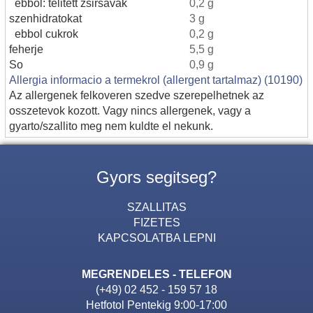
ebbol: telitett zsirsavak
0,2 g
szenhidratokat
3 g
ebbol cukrok
0,2 g
feherje
5,5 g
So
0,9 g
Allergia informacio a termekrol (allergent tartalmaz) (10190)
Az allergenek felkoveren szedve szerepelhetnek az
osszetevok kozott. Vagy nincs allergenek, vagy a
gyarto/szallito meg nem kuldte el nekunk.
Gyors segitseg?
SZALLITAS
FIZETES
KAPCSOLATBA LEPNI
MEGRENDELES - TELEFON
(+49) 02 452 - 159 57 18
Hetfotol Pentekig 9:00-17:00