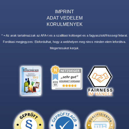
IMPRINT
ADAT VEDELEM
KORULMENYEK
* = Az arak tartalmazzak az AFA-t es a szallitasi koltseget es a fagyasztott/frisssegi felarat.
Forditasi megjegyzes: Elofordulhat, hogy a webhelyen meg nincs minden elem leforditva.
Megertesuket kerjuk.