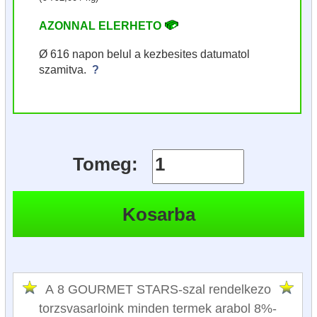
AZONNAL ELERHETO
Ø 616 napon belul a kezbesites datumatol
szamitva.
?
Tomeg:
A 8 GOURMET STARS-szal rendelkezo
torzsvasarloink minden termek arabol 8%-