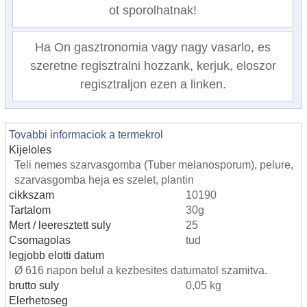
ot sporolhatnak!
Ha On gasztronomia vagy nagy vasarlo, es
szeretne regisztralni hozzank, kerjuk, eloszor
regisztraljon ezen a linken.
Tovabbi informaciok a termekrol
Kijeloles
Teli nemes szarvasgomba (Tuber melanosporum), pelure,
szarvasgomba heja es szelet, plantin
cikkszam
10190
Tartalom
30g
Mert / leeresztett suly
25
Csomagolas
tud
legjobb elotti datum
Ø 616 napon belul a kezbesites datumatol szamitva.
brutto suly
0,05 kg
Elerhetoseg