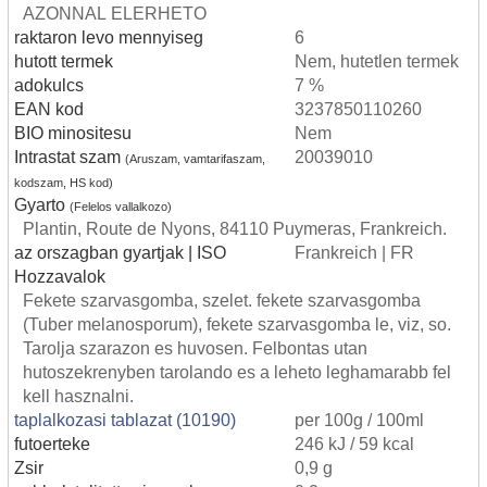
AZONNAL ELERHETO
raktaron levo mennyiseg
6
hutott termek
Nem, hutetlen termek
adokulcs
7 %
EAN kod
3237850110260
BIO minositesu
Nem
Intrastat szam
20039010
(Aruszam, vamtarifaszam,
kodszam, HS kod)
Gyarto
(Felelos vallalkozo)
Plantin, Route de Nyons, 84110 Puymeras, Frankreich.
az orszagban gyartjak | ISO
Frankreich | FR
Hozzavalok
Fekete szarvasgomba, szelet. fekete szarvasgomba
(Tuber melanosporum), fekete szarvasgomba le, viz, so.
Tarolja szarazon es huvosen. Felbontas utan
hutoszekrenyben tarolando es a leheto leghamarabb fel
kell hasznalni.
taplalkozasi tablazat (10190)
per 100g / 100ml
futoerteke
246 kJ / 59 kcal
Zsir
0,9 g