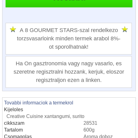
A 8 GOURMET STARS-szal rendelkezo
torzsvasarloink minden termek arabol 8%-
ot sporolhatnak!
Ha On gasztronomia vagy nagy vasarlo, es
szeretne regisztralni hozzank, kerjuk, eloszor
regisztraljon ezen a linken.
Tovabbi informaciok a termekrol
Kijeloles
Creative Cuisine xantangumi, surito
cikkszam
28531
Tartalom
600g
Csomagolas
Aroma doboz