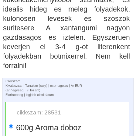
idealis hideg es meleg folyadekok,
kulonosen levesek es szoszok
suritesere. A xantangumi nagyon
gazdasagos es iztelen. Egyszeruen
keverjen el 3-4 g-ot literenkent
folyadekban botmixerrel. Nem kell
forralni!
Cikkszam
Kivalasztas | Tartalom (suly) | csomagolas | Ar EUR
(ar / egyseg) | (Hozam)
Elerhetoseg | legjobb elotti datum
cikkszam: 28531
600g Aroma doboz