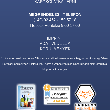
KAPCSOLATBA LEPNI
MEGRENDELES - TELEFON
(+49) 02 452 - 159 57 18
Hetfotol Pentekig 9:00-17:00
IMPRINT
ADAT VEDELEM
KORULMENYEK
* = Az arak tartalmazzak az AFA-t es a szallitasi koltseget es a fagyasztott/frisssegi felarat.
Forditasi megjegyzes: Elofordulhat, hogy a webhelyen meg nincs minden elem leforditva.
Megertesuket kerjuk.