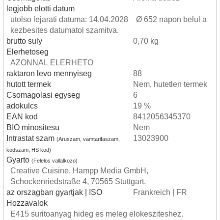
legjobb elotti datum
utolso lejarati datuma: 14.04.2028 Ø 652 napon belul a
kezbesites datumatol szamitva.
brutto suly
0,70 kg
Elerhetoseg
AZONNAL ELERHETO
raktaron levo mennyiseg
88
hutott termek
Nem, hutetlen termek
Csomagolasi egyseg
6
adokulcs
19 %
EAN kod
8412056345370
BIO minositesu
Nem
Intrastat szam
13023900
(Aruszam, vamtarifaszam,
kodszam, HS kod)
Gyarto
(Felelos vallalkozo)
Creative Cuisine, Hampp Media GmbH,
Schockenriedstraße 4, 70565 Stuttgart.
az orszagban gyartjak | ISO
Frankreich | FR
Hozzavalok
E415 suritoanyag hideg es meleg elokesziteshez.