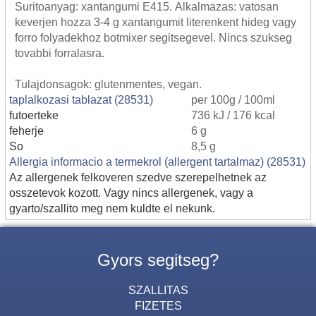
Suritoanyag: xantangumi E415. Alkalmazas: vatosan
keverjen hozza 3-4 g xantangumit literenkent hideg vagy
forro folyadekhoz botmixer segitsegevel. Nincs szukseg
tovabbi forralasra.
Tulajdonsagok: glutenmentes, vegan.
taplalkozasi tablazat (28531)
per 100g / 100ml
futoerteke
736 kJ / 176 kcal
feherje
6 g
So
8,5 g
Allergia informacio a termekrol (allergent tartalmaz) (28531)
Az allergenek felkoveren szedve szerepelhetnek az
osszetevok kozott. Vagy nincs allergenek, vagy a
gyarto/szallito meg nem kuldte el nekunk.
Gyors segitseg?
SZALLITAS
FIZETES