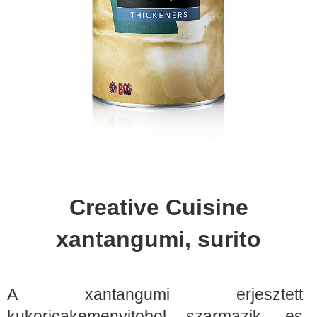
Creative Cuisine
xantangumi, surito
A xantangumi erjesztett
kukoricakemenyitobol szarmazik, es