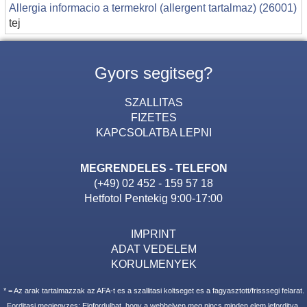
Allergia informacio a termekrol (allergent tartalmaz) (26001)
tej
Gyors segitseg?
SZALLITAS
FIZETES
KAPCSOLATBA LEPNI
MEGRENDELES - TELEFON
(+49) 02 452 - 159 57 18
Hetfotol Pentekig 9:00-17:00
IMPRINT
ADAT VEDELEM
KORULMENYEK
* = Az arak tartalmazzak az AFA-t es a szallitasi koltseget es a fagyasztott/frisssegi felarat.
Forditasi megjegyzes: Elofordulhat, hogy a webhelyen meg nincs minden elem leforditva.