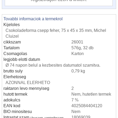
Tovabbi informaciok a termekrol
Kijeloles
Csokoladeforma csepp feher, 75 x 45 x 35 mm, Michel
Cluizel
cikkszam
26001
Tartalom
576g, 32 db
Csomagolas
Karton
legjobb elotti datum
Ø 74 napon belul a kezbesites datumatol szamitva.
brutto suly
0,79 kg
Elerhetoseg
AZONNAL ELERHETO
raktaron levo mennyiseg
2
hutott termek
Nem, hutetlen termek
adokulcs
7 %
EAN kod
4025084404120
BIO minositesu
Nem
Intrastat szam
18069039
(Aruszam, vamtarifaszam,