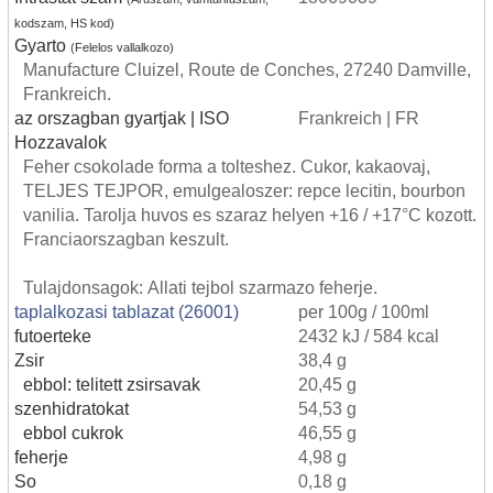
kodszam, HS kod)
Gyarto
(Felelos vallalkozo)
Manufacture Cluizel, Route de Conches, 27240 Damville,
Frankreich.
az orszagban gyartjak | ISO
Frankreich | FR
Hozzavalok
Feher csokolade forma a tolteshez. Cukor, kakaovaj,
TELJES TEJPOR, emulgealoszer: repce lecitin, bourbon
vanilia. Tarolja huvos es szaraz helyen +16 / +17°C kozott.
Franciaorszagban keszult.
Tulajdonsagok: Allati tejbol szarmazo feherje.
taplalkozasi tablazat (26001)
per 100g / 100ml
futoerteke
2432 kJ / 584 kcal
Zsir
38,4 g
ebbol: telitett zsirsavak
20,45 g
szenhidratokat
54,53 g
ebbol cukrok
46,55 g
feherje
4,98 g
So
0,18 g