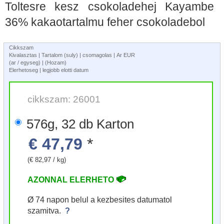
Toltesre kesz csokoladehej Kayambe
36% kakaotartalmu feher csokoladebol
Cikkszam
Kivalasztas | Tartalom (suly) | csomagolas | Ar EUR
(ar / egyseg) | (Hozam)
Elerhetoseg | legjobb elotti datum
cikkszam: 26001
576g, 32 db Karton
€ 47,79
*
(€ 82,97 / kg)
AZONNAL ELERHETO
Ø 74 napon belul a kezbesites datumatol
szamitva.
?