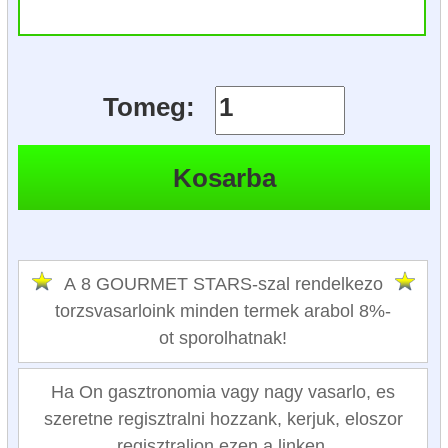
Tomeg:
A 8 GOURMET STARS-szal rendelkezo
torzsvasarloink minden termek arabol 8%-
ot sporolhatnak!
Ha On gasztronomia vagy nagy vasarlo, es
szeretne regisztralni hozzank, kerjuk, eloszor
regisztraljon ezen a linken.