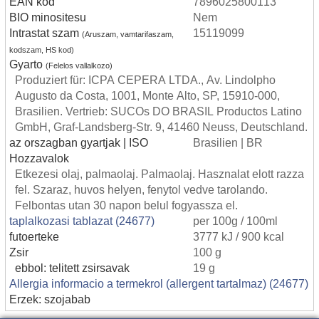
EAN kod
7896025800113
BIO minositesu
Nem
Intrastat szam
15119099
(Aruszam, vamtarifaszam,
kodszam, HS kod)
Gyarto
(Felelos vallalkozo)
Produziert für: ICPA CEPERA LTDA., Av. Lindolpho
Augusto da Costa, 1001, Monte Alto, SP, 15910-000,
Brasilien. Vertrieb: SUCOs DO BRASIL Productos Latino
GmbH, Graf-Landsberg-Str. 9, 41460 Neuss, Deutschland.
az orszagban gyartjak | ISO
Brasilien | BR
Hozzavalok
Etkezesi olaj, palmaolaj. Palmaolaj. Hasznalat elott razza
fel. Szaraz, huvos helyen, fenytol vedve tarolando.
Felbontas utan 30 napon belul fogyassza el.
taplalkozasi tablazat (24677)
per 100g / 100ml
futoerteke
3777 kJ / 900 kcal
Zsir
100 g
ebbol: telitett zsirsavak
19 g
Allergia informacio a termekrol (allergent tartalmaz) (24677)
Erzek: szojabab