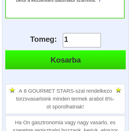
Tomeg:
A 8 GOURMET STARS-szal rendelkezo
torzsvasarloink minden termek arabol 8%-
ot sporolhatnak!
Ha On gasztronomia vagy nagy vasarlo, es
szeretne regisztralni hozzank, kerjuk, eloszor