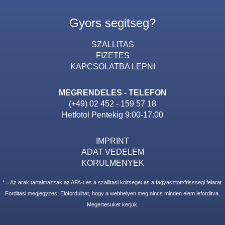
Gyors segitseg?
SZALLITAS
FIZETES
KAPCSOLATBA LEPNI
MEGRENDELES - TELEFON
(+49) 02 452 - 159 57 18
Hetfotol Pentekig 9:00-17:00
IMPRINT
ADAT VEDELEM
KORULMENYEK
* = Az arak tartalmazzak az AFA-t es a szallitasi koltseget es a fagyasztott/frisssegi felarat.
Forditasi megjegyzes: Elofordulhat, hogy a webhelyen meg nincs minden elem leforditva.
Megertesuket kerjuk.