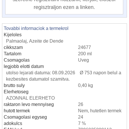
regisztraljon ezen a linken.
Tovabbi informaciok a termekrol
Kijeloles
Palmaolaj, Azeite de Dende
cikkszam
24677
Tartalom
200 ml
Csomagolas
Uveg
legjobb elotti datum
utolso lejarati datuma: 08.09.2026 Ø 753 napon belul a
kezbesites datumatol szamitva.
brutto suly
0,40 kg
Elerhetoseg
AZONNAL ELERHETO
raktaron levo mennyiseg
26
hutott termek
Nem, hutetlen termek
Csomagolasi egyseg
24
adokulcs
7 %