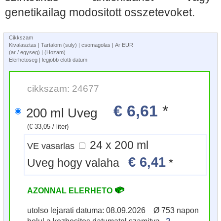
genetikailag modositott osszetevoket.
Cikkszam
Kivalasztas | Tartalom (suly) | csomagolas | Ar EUR
(ar / egyseg) | (Hozam)
Elerhetoseg | legjobb elotti datum
cikkszam: 24677
€ 6,61
*
200 ml Uveg
(€ 33,05 / liter)
24 x 200 ml
VE vasarlas
€ 6,41
Uveg hogy valaha
*
AZONNAL ELERHETO
utolso lejarati datuma: 08.09.2026 Ø 753 napon
belul a kezbesites datumatol szamitva.
?