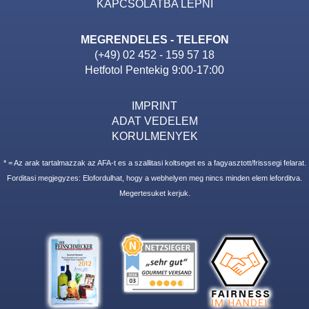
KAPCSOLATBA LEPNI
MEGRENDELES - TELEFON
(+49) 02 452 - 159 57 18
Hetfotol Pentekig 9:00-17:00
IMPRINT
ADAT VEDELEM
KORULMENYEK
* = Az arak tartalmazzak az AFA-t es a szallitasi koltseget es a fagyasztott/frisssegi felarat.
Forditasi megjegyzes: Elofordulhat, hogy a webhelyen meg nincs minden elem leforditva.
Megertesuket kerjuk.