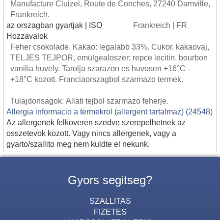
Manufacture Cluizel, Route de Conches, 27240 Damville,
Frankreich.
az orszagban gyartjak | ISO
Frankreich | FR
Hozzavalok
Feher csokolade. Kakao: legalabb 33%. Cukor, kakaovaj,
TELJES TEJPOR, emulgealoszer: repce lecitin, bourbon
vanilia huvely. Tarolja szarazon es huvosen +16°C -
+18°C kozott. Franciaorszagbol szarmazo termek.
Tulajdonsagok: Allati tejbol szarmazo feherje.
Allergia informacio a termekrol (allergent tartalmaz) (24548)
Az allergenek felkoveren szedve szerepelhetnek az
osszetevok kozott. Vagy nincs allergenek, vagy a
gyarto/szallito meg nem kuldte el nekunk.
Gyors segitseg?
SZALLITAS
FIZETES