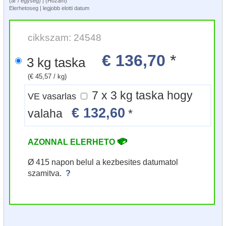
(ar / egyseg) | (Hozam)
Elerhetoseg | legjobb elotti datum
cikkszam: 24548
€ 136,70
*
3 kg taska
(€ 45,57 / kg)
7 x 3 kg taska hogy
VE vasarlas
€ 132,60
valaha
*
AZONNAL ELERHETO
Ø 415 napon belul a kezbesites datumatol
szamitva.
?