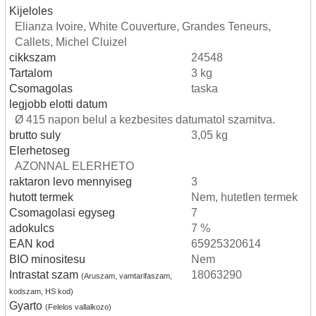
Kijeloles
Elianza Ivoire, White Couverture, Grandes Teneurs,
Callets, Michel Cluizel
cikkszam
24548
Tartalom
3 kg
Csomagolas
taska
legjobb elotti datum
Ø 415 napon belul a kezbesites datumatol szamitva.
brutto suly
3,05 kg
Elerhetoseg
AZONNAL ELERHETO
raktaron levo mennyiseg
3
hutott termek
Nem, hutetlen termek
Csomagolasi egyseg
7
adokulcs
7 %
EAN kod
65925320614
BIO minositesu
Nem
Intrastat szam
18063290
(Aruszam, vamtarifaszam,
kodszam, HS kod)
Gyarto
(Felelos vallalkozo)