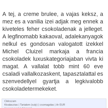
A tej, a creme brulee, a vajas keksz, a
mez es a vanilia izei adjak meg ennek a
kiveteles feher csokoladenak a jelleget.
A legfinomabb kakaoval, adalekanyagok
nelkul es gondosan valogatott izekkel
Michel Cluizel markaja a francia
csokoladek luxuskategoriajaban vivta ki
magat. A vallalat tobb mint 60 eve
csaladi vallalkozaskent, tapasztalattal es
szenvedellyel gyartja a legkivalobb
csokoladetermekeket.
Cikkszam
Kivalasztas | Tartalom (suly) | csomagolas | Ar EUR