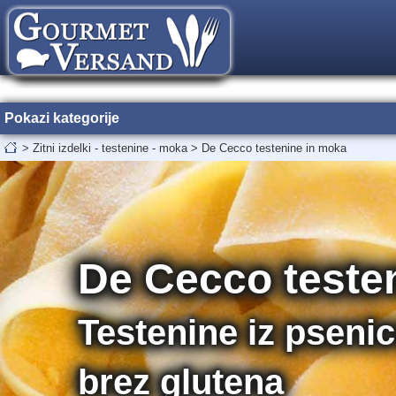
Pokazi kategorije
>
Zitni izdelki - testenine - moka
>
De Cecco testenine in moka
De Cecco teste
Testenine iz psenic
brez glutena