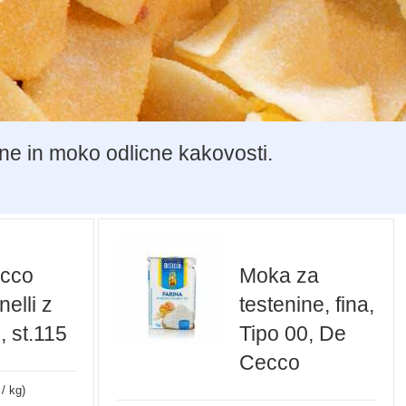
ine in moko odlicne kakovosti.
cco
Moka za
elli z
testenine, fina,
, st.115
Tipo 00, De
Cecco
 / kg)