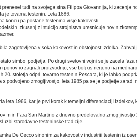
ast prenesel tudi na svojega sina Filippa Giovannija, ki zacen
la je tovarna testenin. Leta 1886.
a koncu pa postane testenina visje kakovosti.
lskih izkusenj z intuicijo strojnistva uresnicuje nov nizkotem
razmer.
bila zagotovljena visoka kakovost in obstojnost izdelka. Zahvaljuj
alo simbol podjetja. Po drugi svetovni vojni se je zacela faza r
in ponovno zagnali proizvodnjo, vse bolj usmerjeno na mednarod
h 20. stoletja odprli tovarno testenin Pescara, ki je lahko podprl
 podvojeno zmogljivostjo, leta 1985 pa se je podjetje zaradi no
ta 1986, kar je prvi korak k temeljni diferenciaciji izdelkov, ki
l nov mlin Fara San Martino z dnevno predelovalno zmogljivostjo 
luzbi starodavne testeninske tradicije.
mka De Cecco sinonim za kakovost v industriji testenin iz ps