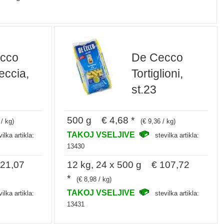
cco
De Cecco
eccia,
Tortiglioni,
st.23
500 g € 4,68 *
 / kg)
(€ 9,36 / kg)
TAKOJ VSELJIVE
vilka artikla:
stevilka artikla:
13430
121,07
12 kg, 24 x 500 g € 107,72
*
(€ 8,98 / kg)
TAKOJ VSELJIVE
vilka artikla:
stevilka artikla:
13431