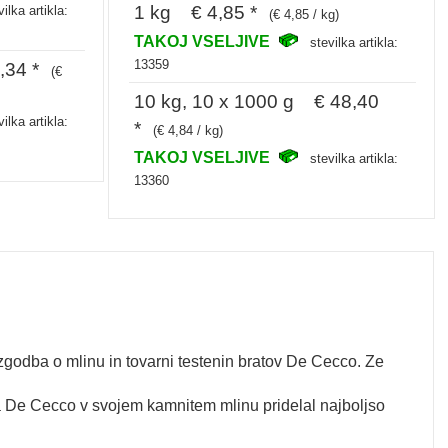
1 kg € 4,85 *
vilka artikla:
(€ 4,85 / kg)
TAKOJ VSELJIVE
stevilka artikla:
13359
,34 *
(€
10 kg, 10 x 1000 g € 48,40
vilka artikla:
*
(€ 4,84 / kg)
TAKOJ VSELJIVE
stevilka artikla:
13360
 je zgodba o mlinu in tovarni testenin bratov De Cecco. Ze
ola De Cecco v svojem kamnitem mlinu pridelal najboljso