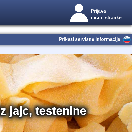
Prijava
racun stranke
Prikazi servisne informacije
 jajc, testenine