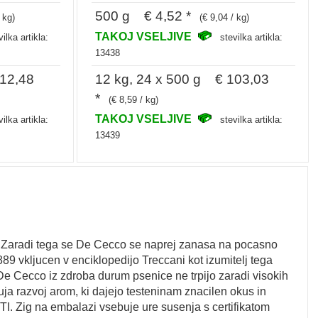
500 g € 4,52 *
 kg)
(€ 9,04 / kg)
TAKOJ VSELJIVE
vilka artikla:
stevilka artikla:
13438
112,48
12 kg, 24 x 500 g € 103,03
*
(€ 8,59 / kg)
TAKOJ VSELJIVE
vilka artikla:
stevilka artikla:
13439
st. Zaradi tega se De Cecco se naprej zanasa na pocasno
889 vkljucen v enciklopedijo Treccani kot izumitelj tega
De Cecco iz zdroba durum psenice ne trpijo zaradi visokih
uja razvoj arom, ki dajejo testeninam znacilen okus in
I. Zig na embalazi vsebuje ure susenja s certifikatom