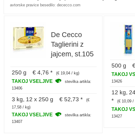
avtorske pravice besedilo: dececco.com
De Cecco
Taglierini z
jajcem, st.105
500 g € 
250 g € 4,76 *
(€ 19,04 / kg)
TAKOJ V
TAKOJ VSELJIVE
13426
stevilka artikla:
13406
12 kg, 2
3 kg, 12 x 250 g € 52,73 *
*
(€
(€ 10,09 /
17,58 / kg)
TAKOJ V
TAKOJ VSELJIVE
stevilka artikla:
13427
13407