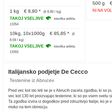
500 g € 
NI NA VO
1 kg € 8,80 *
(€ 8,80 / kg)
TAKOJ VSELJIVE
stevilka artikla:
13354
10kg, 10x1000g € 85,85 *
(€
8,59 / kg)
TAKOJ VSELJIVE
stevilka artikla:
13355
Italijansko podjetje De Cecco
Testenine iz Abrucev
Pred vec kot sto leti se je v Abrucih zacela zgodba, ki so jo
vec kot 130 let proizvajajo testenine, ki so po vsem svetu 
Ta zgodba izvira iz dogodkov pred zdruzitvijo Italije, ko 
moko na tem obmocju.