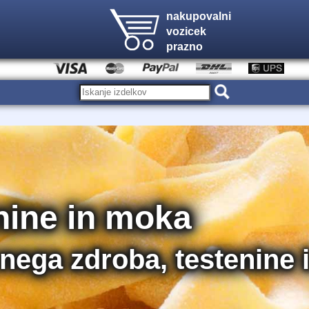
nakupovalni
vozicek
prazno
nine in moka
nega zdroba, testenine iz