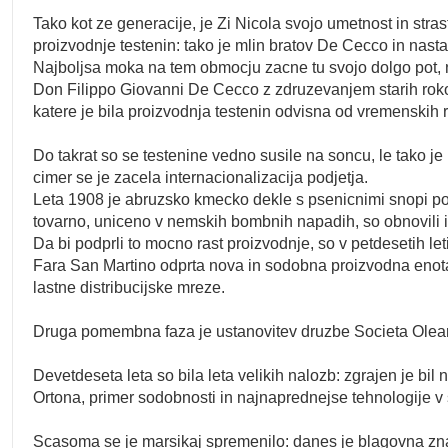
Tako kot ze generacije, je Zi Nicola svojo umetnost in str
proizvodnje testenin: tako je mlin bratov De Cecco in nasta
Najboljsa moka na tem obmocju zacne tu svojo dolgo pot, n
Don Filippo Giovanni De Cecco z zdruzevanjem starih rokode
katere je bila proizvodnja testenin odvisna od vremenskih 
Do takrat so se testenine vedno susile na soncu, le tako je 
cimer se je zacela internacionalizacija podjetja.
Leta 1908 je abruzsko kmecko dekle s psenicnimi snopi post
tovarno, uniceno v nemskih bombnih napadih, so obnovili 
Da bi podprli to mocno rast proizvodnje, so v petdesetih leti
Fara San Martino odprta nova in sodobna proizvodna enota s
lastne distribucijske mreze.
Druga pomembna faza je ustanovitev druzbe Societa Olearia le
Devetdeseta leta so bila leta velikih nalozb: zgrajen je bi
Ortona, primer sodobnosti in najnaprednejse tehnologije v s
Scasoma se je marsikaj spremenilo: danes je blagovna zna