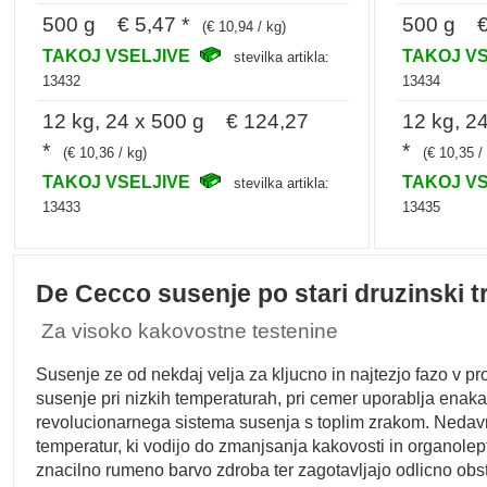
500 g € 5,47 *
500 g € 
(€ 10,94 / kg)
TAKOJ VSELJIVE
TAKOJ V
stevilka artikla:
13432
13434
12 kg, 24 x 500 g € 124,27
12 kg, 2
*
*
(€ 10,36 / kg)
(€ 10,35 /
TAKOJ VSELJIVE
TAKOJ V
stevilka artikla:
13433
13435
De Cecco susenje po stari druzinski tr
Za visoko kakovostne testenine
Susenje ze od nekdaj velja za kljucno in najtezjo fazo v p
susenje pri nizkih temperaturah, pri cemer uporablja enaka 
revolucionarnega sistema susenja s toplim zrakom. Nedavne
temperatur, ki vodijo do zmanjsanja kakovosti in organolep
znacilno rumeno barvo zdroba ter zagotavljajo odlicno ob