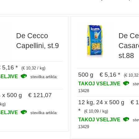
De Cecco
De Ce
Capellini, st.9
Casar
st.88
5,16 *
(€ 10,32 / kg)
500 g € 5,16 *
(€ 10,32
SELJIVE
stevilka artikla:
TAKOJ VSELJIVE
ste
13428
4 x 500 g € 121,07
12 kg, 24 x 500 g € 
 kg)
*
(€ 10,09 / kg)
SELJIVE
stevilka artikla:
TAKOJ VSELJIVE
ste
13429