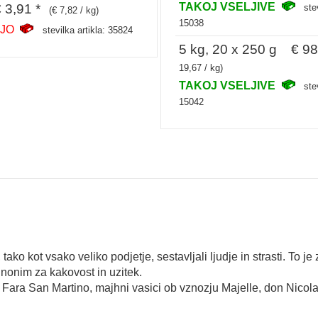
TAKOJ VSELJIVE
3,91 *
ste
(€ 7,82 / kg)
15038
LJO
stevilka artikla: 35824
5 kg, 20 x 250 g € 98
19,67 / kg)
TAKOJ VSELJIVE
ste
15042
, tako kot vsako veliko podjetje, sestavljali ljudje in strasti. To
sinonim za kakovost in uzitek.
je v Fara San Martino, majhni vasici ob vznozju Majelle, don Nic