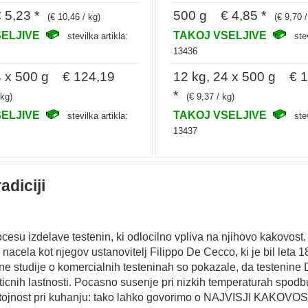
5,23 *
500 g € 4,85 *
(€ 10,46 / kg)
(€ 9,70 /
SELJIVE
TAKOJ VSELJIVE
stevilka artikla:
ste
13436
4 x 500 g € 124,19
12 kg, 24 x 500 g € 
*
 kg)
(€ 9,37 / kg)
SELJIVE
TAKOJ VSELJIVE
stevilka artikla:
ste
13437
adiciji
rocesu izdelave testenin, ki odlocilno vpliva na njihovo kakovo
nacela kot njegov ustanovitelj Filippo De Cecco, ki je bil leta 1
 studije o komercialnih testeninah so pokazale, da testenine 
ticnih lastnosti. Pocasno susenje pri nizkih temperaturah spodb
stojnost pri kuhanju: tako lahko govorimo o NAJVISJI KAKOVOST