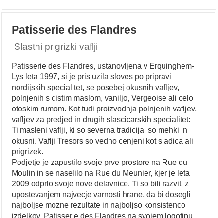
Patisserie des Flandres
Slastni prigrizki vaflji
Patisserie des Flandres, ustanovljena v Erquinghem-
Lys leta 1997, si je prisluzila sloves po pripravi
nordijskih specialitet, se posebej okusnih vafljev,
polnjenih s cistim maslom, vaniljo, Vergeoise ali celo
otoskim rumom. Kot tudi proizvodnja polnjenih vafljev,
vafljev za predjed in drugih slascicarskih specialitet:
Ti masleni vaflji, ki so severna tradicija, so mehki in
okusni. Vaflji Tresors so vedno cenjeni kot sladica ali
prigrizek.
Podjetje je zapustilo svoje prve prostore na Rue du
Moulin in se naselilo na Rue du Meunier, kjer je leta
2009 odprlo svoje nove delavnice. Ti so bili razviti z
upostevanjem najvecje varnosti hrane, da bi dosegli
najboljse mozne rezultate in najboljso konsistenco
izdelkov. Patisserie des Flandres na svojem logotipu