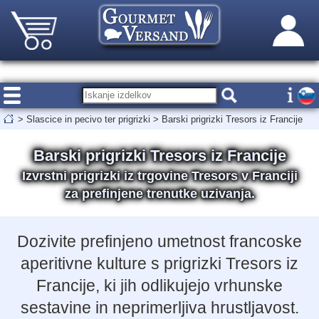
>
Slascice in pecivo ter prigrizki
>
Barski prigrizki Tresors iz Francije
Barski prigrizki Tresors iz Francije
Izvrstni prigrizki iz trgovine Tresors v Franciji
za prefinjene trenutke uzivanja.
Dozivite prefinjeno umetnost francoske
aperitivne kulture s prigrizki Tresors iz
Francije, ki jih odlikujejo vrhunske
sestavine in neprimerljiva hrustljavost.