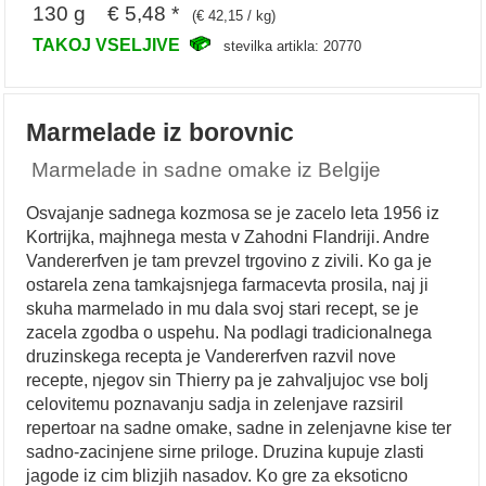
130 g € 5,48 *
(€ 42,15 / kg)
TAKOJ VSELJIVE
stevilka artikla: 20770
Marmelade iz borovnic
Marmelade in sadne omake iz Belgije
Osvajanje sadnega kozmosa se je zacelo leta 1956 iz
Kortrijka, majhnega mesta v Zahodni Flandriji. Andre
Vandererfven je tam prevzel trgovino z zivili. Ko ga je
ostarela zena tamkajsnjega farmacevta prosila, naj ji
skuha marmelado in mu dala svoj stari recept, se je
zacela zgodba o uspehu. Na podlagi tradicionalnega
druzinskega recepta je Vandererfven razvil nove
recepte, njegov sin Thierry pa je zahvaljujoc vse bolj
celovitemu poznavanju sadja in zelenjave razsiril
repertoar na sadne omake, sadne in zelenjavne kise ter
sadno-zacinjene sirne priloge. Druzina kupuje zlasti
jagode iz cim blizjih nasadov. Ko gre za eksoticno