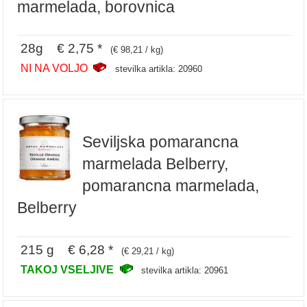
marmelada, borovnica
28g € 2,75 *
(€ 98,21 / kg)
NI NA VOLJO
stevilka artikla: 20960
Seviljska pomarancna
marmelada Belberry,
pomarancna marmelada,
Belberry
215 g € 6,28 *
(€ 29,21 / kg)
TAKOJ VSELJIVE
stevilka artikla: 20961