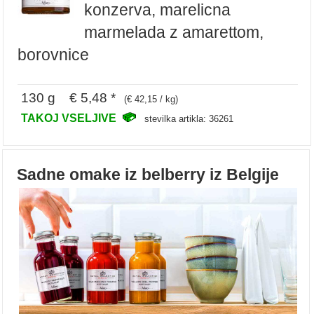
konzerva, marelicna
marmelada z amarettom,
borovnice
130 g € 5,48 *
(€ 42,15 / kg)
TAKOJ VSELJIVE
stevilka artikla: 36261
Sadne omake iz belberry iz Belgije