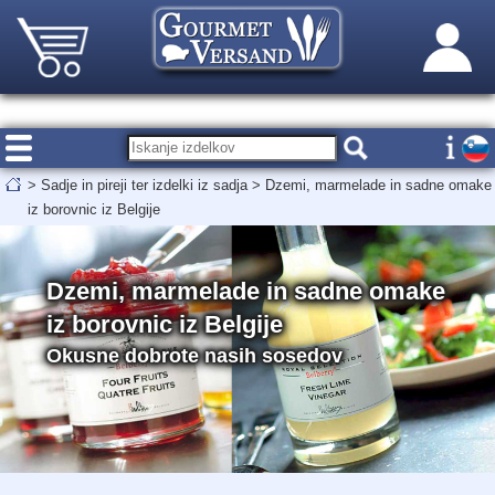
>
Sadje in pireji ter izdelki iz sadja
>
Dzemi, marmelade in sadne omake
iz borovnic iz Belgije
Dzemi, marmelade in sadne omake
iz borovnic iz Belgije
Okusne dobrote nasih sosedov