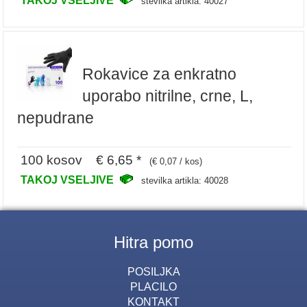
TAKOJ VSELJIVE
stevilka artikla: 40027
Rokavice za enkratno
uporabo nitrilne, crne, L,
nepudrane
100 kosov € 6,65 *
(€ 0,07 / kos)
TAKOJ VSELJIVE
stevilka artikla: 40028
Hitra pomo
POSILJKA
PLACILO
KONTAKT