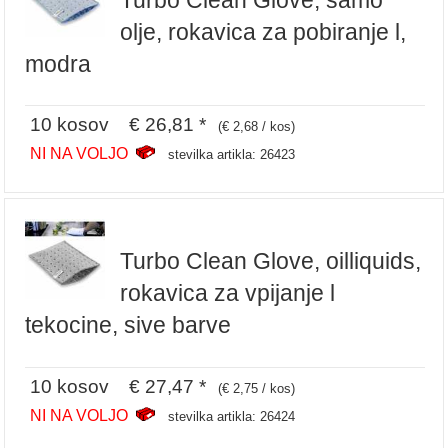
olje, rokavica za pobiranje l,
modra
10 kosov € 26,81 *
(€ 2,68 / kos)
NI NA VOLJO
stevilka artikla: 26423
Turbo Clean Glove, oilliquids,
rokavica za vpijanje l
tekocine, sive barve
10 kosov € 27,47 *
(€ 2,75 / kos)
NI NA VOLJO
stevilka artikla: 26424