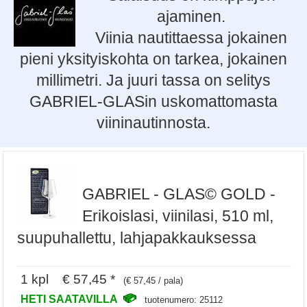
ajaminen.
Viinia nautittaessa jokainen
pieni yksityiskohta on tarkea, jokainen
millimetri. Ja juuri tassa on selitys
GABRIEL-GLASin uskomattomasta
viininautinnosta.
GABRIEL - GLAS© GOLD -
Erikoislasi, viinilasi, 510 ml,
suupuhallettu, lahjapakkauksessa
1 kpl € 57,45 *
(€ 57,45 / pala)
HETI SAATAVILLA
tuotenumero: 25112