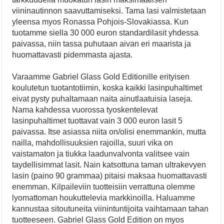
viininautinnon saavuttamiseksi. Tama lasi valmistetaan
yleensa myos Ronassa Pohjois-Slovakiassa. Kun
tuotamme siella 30 000 euron standardilasit yhdessa
paivassa, niin tassa puhutaan aivan eri maarista ja
huomattavasti pidemmasta ajasta.
Varaamme Gabriel Glass Gold Editionille erityisen
koulutetun tuotantotiimin, koska kaikki lasinpuhaltimet
eivat pysty puhaltamaan naita ainutlaatuisia laseja.
Nama kahdessa vuorossa tyoskentelevat
lasinpuhaltimet tuottavat vain 3 000 euron lasit 5
paivassa. Itse asiassa niita on/olisi enemmankin, mutta
nailla, mahdollisuuksien rajoilla, suuri vika on
vaistamaton ja tiukka laadunvalvonta valitsee vain
taydellisimmat lasit. Nain katsottuna taman ultrakevyen
lasin (paino 90 grammaa) pitaisi maksaa huomattavasti
enemman. Kilpaileviin tuotteisiin verrattuna olemme
lyomattoman houkuttelevia markkinoilla. Haluamme
kannustaa sitoutuneita viinintuntijoita vaihtamaan tahan
tuotteeseen. Gabriel Glass Gold Edition on myos