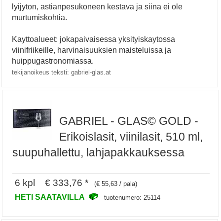
lyijyton, astianpesukoneen kestava ja siina ei ole
murtumiskohtia.
Kayttoalueet: jokapaivaisessa yksityiskaytossa
viinifriikeille, harvinaisuuksien maisteluissa ja
huippugastronomiassa.
tekijanoikeus teksti: gabriel-glas.at
GABRIEL - GLAS© GOLD -
Erikoislasit, viinilasit, 510 ml,
suupuhallettu, lahjapakkauksessa
6 kpl € 333,76 *
(€ 55,63 / pala)
HETI SAATAVILLA
tuotenumero: 25114