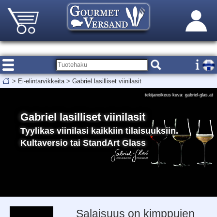
>
Ei-elintarvikkeita
>
Gabriel lasilliset viinilasit
tekijanoikeus kuva: gabriel-glas.at
Gabriel lasilliset viinilasit
Tyylikas viinilasi kaikkiin tilaisuuksiin.
Kultaversio tai StandArt Glass
Salaisuus on kimppujen