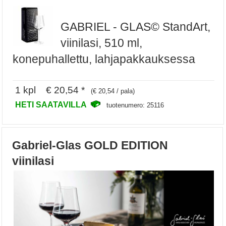
GABRIEL - GLAS© StandArt,
viinilasi, 510 ml,
konepuhallettu, lahjapakkauksessa
1 kpl € 20,54 *
(€ 20,54 / pala)
HETI SAATAVILLA
tuotenumero: 25116
Gabriel-Glas GOLD EDITION
viinilasi