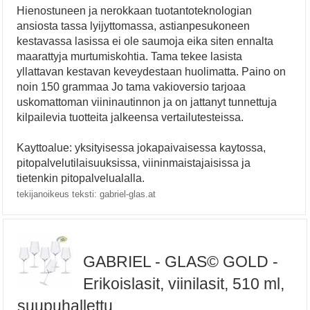
Hienostuneen ja nerokkaan tuotantoteknologian
ansiosta tassa lyijyttomassa, astianpesukoneen
kestavassa lasissa ei ole saumoja eika siten ennalta
maarattyja murtumiskohtia. Tama tekee lasista
yllattavan kestavan keveydestaan huolimatta. Paino on
noin 150 grammaa Jo tama vakioversio tarjoaa
uskomattoman viininautinnon ja on jattanyt tunnettuja
kilpailevia tuotteita jalkeensa vertailutesteissa.
Kayttoalue: yksityisessa jokapaivaisessa kaytossa,
pitopalvelutilaisuuksissa, viininmaistajaisissa ja
tietenkin pitopalvelualalla.
tekijanoikeus teksti: gabriel-glas.at
GABRIEL - GLAS© GOLD -
Erikoislasit, viinilasit, 510 ml,
suupuhallettu