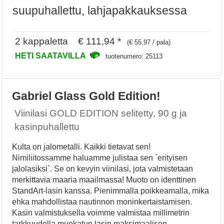
suupuhallettu, lahjapakkauksessa
2 kappaletta € 111,94 *
(€ 55,97 / pala)
HETI SAATAVILLA
tuotenumero: 25113
Gabriel Glass Gold Edition!
Viinilasi GOLD EDITION selitetty, 90 g ja
kasinpuhallettu
Kulta on jalometalli. Kaikki tietavat sen!
Nimiliitossamme haluamme julistaa sen `erityisen
jalolasiksi`. Se on kevyin viinilasi, jota valmistetaan
merkittavia maaria maailmassa! Muoto on identtinen
StandArt-lasin kanssa. Pienimmalla poikkeamalla, mika
ehka mahdollistaa nautinnon moninkertaistamisen.
Kasin valmistuksella voimme valmistaa millimetrin
tarkkuudella muokatun lasin maksimaalisen