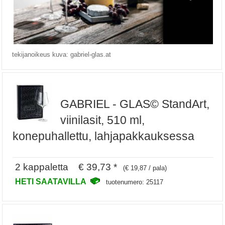
tekijanoikeus kuva: gabriel-glas.at
GABRIEL - GLAS© StandArt,
viinilasit, 510 ml,
konepuhallettu, lahjapakkauksessa
2 kappaletta € 39,73 *
(€ 19,87 / pala)
HETI SAATAVILLA
tuotenumero: 25117