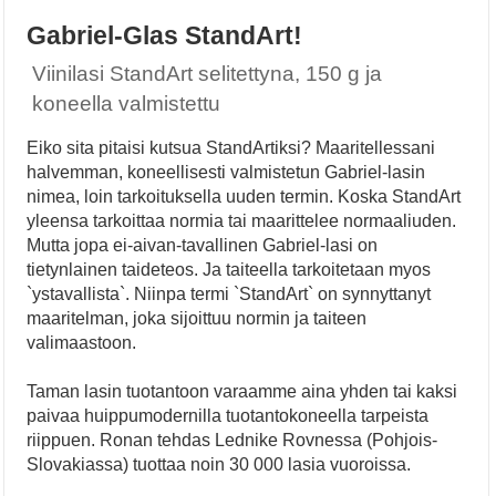
Gabriel-Glas StandArt!
Viinilasi StandArt selitettyna, 150 g ja
koneella valmistettu
Eiko sita pitaisi kutsua StandArtiksi? Maaritellessani
halvemman, koneellisesti valmistetun Gabriel-lasin
nimea, loin tarkoituksella uuden termin. Koska StandArt
yleensa tarkoittaa normia tai maarittelee normaaliuden.
Mutta jopa ei-aivan-tavallinen Gabriel-lasi on
tietynlainen taideteos. Ja taiteella tarkoitetaan myos
`ystavallista`. Niinpa termi `StandArt` on synnyttanyt
maaritelman, joka sijoittuu normin ja taiteen
valimaastoon.
Taman lasin tuotantoon varaamme aina yhden tai kaksi
paivaa huippumodernilla tuotantokoneella tarpeista
riippuen. Ronan tehdas Lednike Rovnessa (Pohjois-
Slovakiassa) tuottaa noin 30 000 lasia vuoroissa.