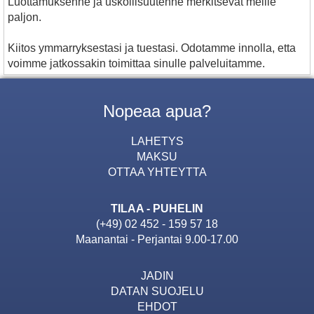
Luottamuksenne ja uskollisuutenne merkitsevat meille
paljon.
Kiitos ymmarryksestasi ja tuestasi. Odotamme innolla, etta
voimme jatkossakin toimittaa sinulle palveluitamme.
Nopeaa apua?
LAHETYS
MAKSU
OTTAA YHTEYTTA
TILAA - PUHELIN
(+49) 02 452 - 159 57 18
Maanantai - Perjantai 9.00-17.00
JADIN
DATAN SUOJELU
EHDOT