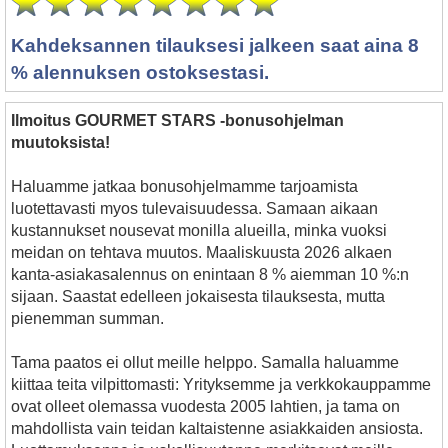
Kahdeksannen tilauksesi jalkeen saat aina 8
% alennuksen ostoksestasi.
Ilmoitus GOURMET STARS -bonusohjelman
muutoksista!
Haluamme jatkaa bonusohjelmamme tarjoamista
luotettavasti myos tulevaisuudessa. Samaan aikaan
kustannukset nousevat monilla alueilla, minka vuoksi
meidan on tehtava muutos. Maaliskuusta 2026 alkaen
kanta-asiakasalennus on enintaan 8 % aiemman 10 %:n
sijaan. Saastat edelleen jokaisesta tilauksesta, mutta
pienemman summan.
Tama paatos ei ollut meille helppo. Samalla haluamme
kiittaa teita vilpittomasti: Yrityksemme ja verkkokauppamme
ovat olleet olemassa vuodesta 2005 lahtien, ja tama on
mahdollista vain teidan kaltaistenne asiakkaiden ansiosta.