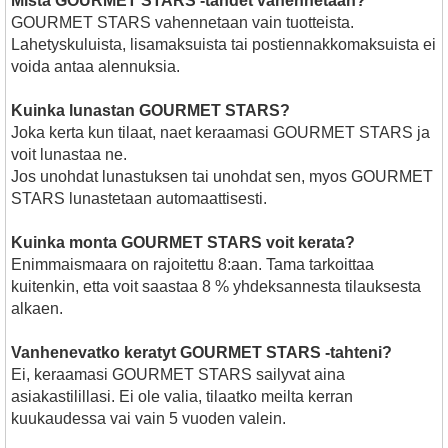
Mista GOURMET STARS -tahdet vahennetaan?
GOURMET STARS vahennetaan vain tuotteista.
Lahetyskuluista, lisamaksuista tai postiennakkomaksuista ei
voida antaa alennuksia.
Kuinka lunastan GOURMET STARS?
Joka kerta kun tilaat, naet keraamasi GOURMET STARS ja
voit lunastaa ne.
Jos unohdat lunastuksen tai unohdat sen, myos GOURMET
STARS lunastetaan automaattisesti.
Kuinka monta GOURMET STARS voit kerata?
Enimmaismaara on rajoitettu 8:aan. Tama tarkoittaa
kuitenkin, etta voit saastaa 8 % yhdeksannesta tilauksesta
alkaen.
Vanhenevatko keratyt GOURMET STARS -tahteni?
Ei, keraamasi GOURMET STARS sailyvat aina
asiakastilillasi. Ei ole valia, tilaatko meilta kerran
kuukaudessa vai vain 5 vuoden valein.