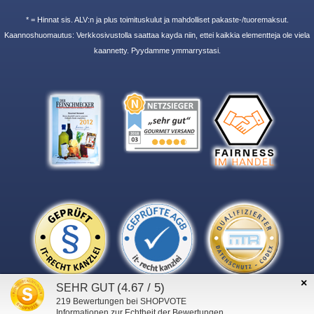
* = Hinnat sis. ALV:n ja plus toimituskulut ja mahdolliset pakaste-/tuoremaksut.
Kaannoshuomautus: Verkkosivustolla saattaa kayda niin, ettei kaikkia elementteja ole viela
kaannetty. Pyydamme ymmarrystasi.
×
(4.67 / 5)
SEHR GUT
219
Bewertungen bei SHOPVOTE
Informationen zur Echtheit der Bewertungen