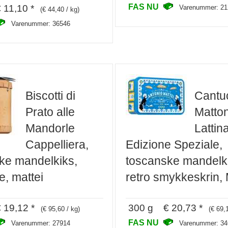
FAS NU
11,10 *
Varenummer: 21
(€ 44,40 / kg)
Varenummer: 36546
Biscotti di
Cantuc
Prato alle
Matton
Mandorle
Lattin
Cappelliera,
Edizione Speziale,
ke mandelkiks,
toscanske mandelk
e, mattei
retro smykkeskrin, 
19,12 *
300 g € 20,73 *
(€ 95,60 / kg)
(€ 69,
FAS NU
Varenummer: 27914
Varenummer: 34