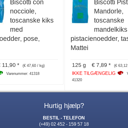
Biscotti con
Biscotti Pis
nocciole,
Mandorle,
toscanske kiks
toscanske
med
mandelkik
oedder, pose,
pistacienoedder, ta
Mattei
11,90 *
125 g € 7,89 *
(€ 47,60 / kg)
(€ 63,12
IKKE TILGÆNGELIG
Varenummer: 41318
41320
Hurtig hjælp?
BESTIL - TELEFON
(+49) 02 452 - 159 57 18