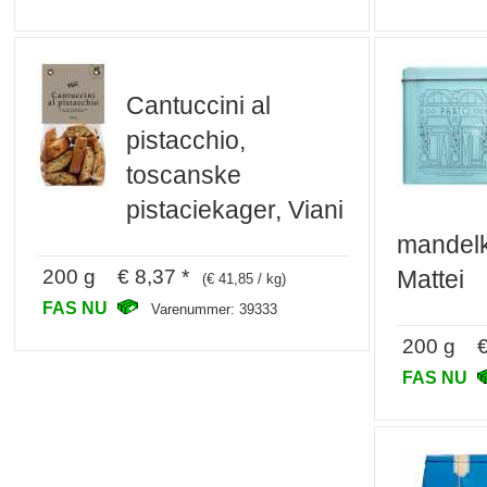
Cantuccini al
pistacchio,
toscanske
pistaciekager, Viani
mandelki
200 g € 8,37 *
Mattei
(€ 41,85 / kg)
FAS NU
Varenummer: 39333
200 g € 
FAS NU