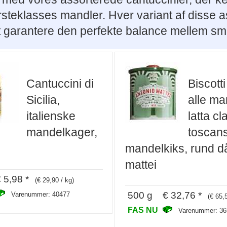
eklasses mandler. Hver variant af disse ass
at garantere den perfekte balance mellem sm
Cantuccini di
Biscotti
Sicilia,
alle ma
italienske
latta cl
mandelkager,
toscan
mandelkiks, rund d
mattei
5,98 *
(€ 29,90 / kg)
500 g € 32,76 *
Varenummer: 40477
(€ 65,
FAS NU
Varenummer: 36