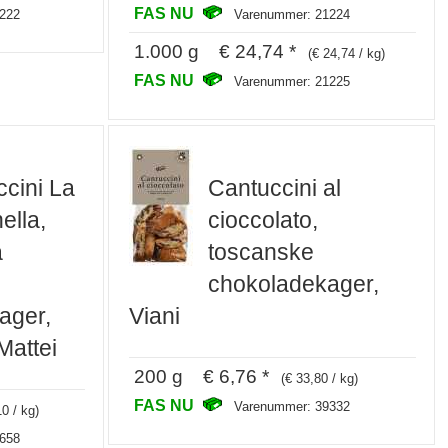
FAS NU
222
Varenummer: 21224
1.000 g € 24,74 *
(€ 24,74 / kg)
FAS NU
Varenummer: 21225
cini La
Cantuccini al
ella,
cioccolato,
a
toscanske
chokoladekager,
ager,
Viani
Mattei
200 g € 6,76 *
(€ 33,80 / kg)
FAS NU
Varenummer: 39332
10 / kg)
658