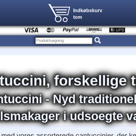
Indkøbskurv
tom
uccini, forskellige 
uccini - Nyd traditione
smakager i udsoegte va
n med vores assorterede cantuccinier, der k