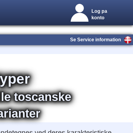
Log pa
konto
Se Service information
typer
lle toscanske
rianter
endetegnes ved deres karakteristiske