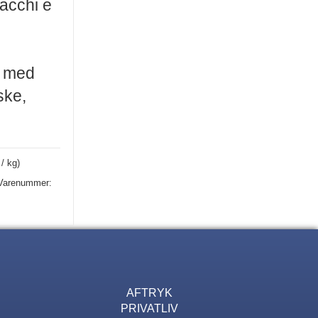
tacchi e
s med
ske,
 / kg)
Varenummer:
AFTRYK
PRIVATLIV