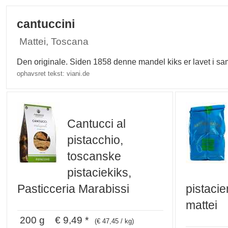
cantuccini
Mattei, Toscana
Den originale. Siden 1858 denne mandel kiks er lavet i sa
ophavsret tekst: viani.de
Cantucci al
pistacchio,
toscanske
pistaciekiks,
Pasticceria Marabissi
pistaci
mattei
200 g € 9,49 *
(€ 47,45 / kg)