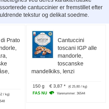
orterede cantuccinier er fremstillet efter
uldrende tekstur og delikat soedme.
 di Prato
Cantuccini
ndorle,
toscani IGP alle
ara,
mandorle,
ske
toscanske
åse,
mandelkiks, lenzi
150 g € 3,87 *
(€ 25,80 / kg)
FAS NU
Varenummer: 36544
52 / kg)
548