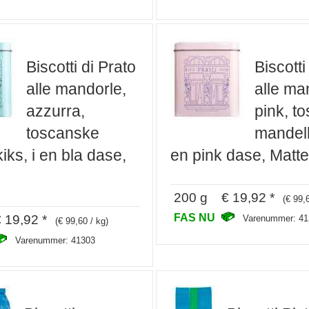
Biscotti di Prato
Biscotti
alle mandorle,
alle ma
azzurra,
pink, t
toscanske
mandelk
ks, i en bla dase,
en pink dase, Matte
200 g € 19,92 *
(€ 99,
FAS NU
19,92 *
Varenummer: 41
(€ 99,60 / kg)
Varenummer: 41303