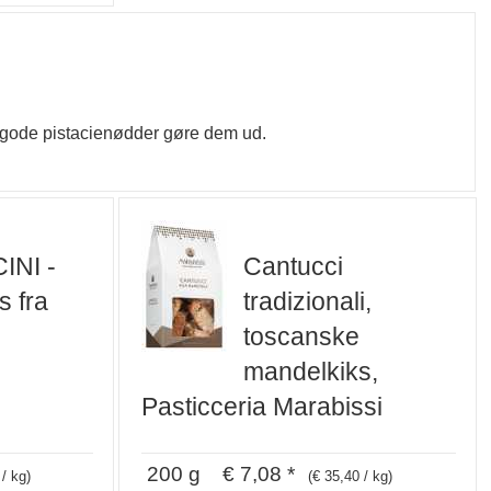
g gode pistacienødder gøre dem ud.
NI -
Cantucci
s fra
tradizionali,
toscanske
mandelkiks,
Pasticceria Marabissi
200 g € 7,08 *
 / kg)
(€ 35,40 / kg)