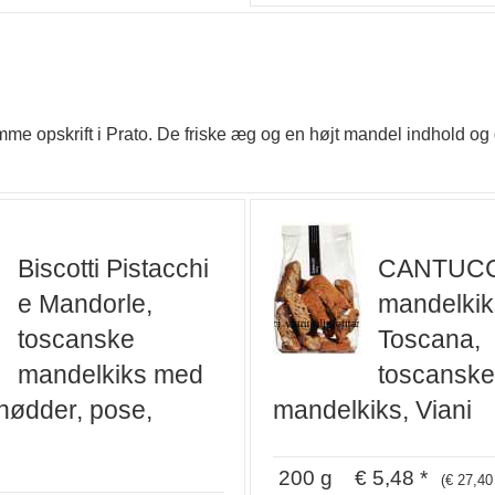
mme opskrift i Prato. De friske æg og en højt mandel indhold o
Biscotti Pistacchi
CANTUCCI
e Mandorle,
mandelkik
toscanske
Toscana,
mandelkiks med
toscanske
enødder, pose,
mandelkiks, Viani
200 g € 5,48 *
(€ 27,40