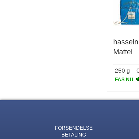
hasseln
Mattei
250 g € 
FAS NU
FORSENDELSE
BETALING