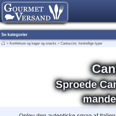
Se kategorier
>
Konfekture og kager og snacks
>
Cantuccini, forskellige typer
Cant
Sproede Cant
mandel
Oplev den autentiske smag af Italie