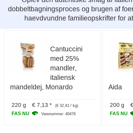
dobbeltbagningsproces og brugen af foerst
haevdvundne familieopskrifter for 
Cantuccini
med 25%
mandler,
italiensk
mandeldej, Monardo
Aida
220 g € 7,13 *
200 g € 
(€ 32,41 / kg)
FAS NU
FAS NU
Varenummer: 40476