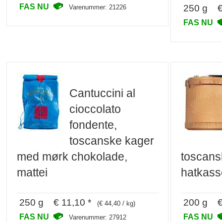
FAS NU
250 g € 
Varenummer: 21226
FAS NU
Cantuccini al
cioccolato
fondente,
toscanske kager
med mørk chokolade,
toscans
mattei
hatkass
250 g € 11,10 *
200 g € 
(€ 44,40 / kg)
FAS NU
FAS NU
Varenummer: 27912