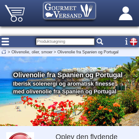
>
Olivenolie, olier, smoer
>
Olivenolie fra Spanien og Portugal
Olivenolie fra Spanien og Portugal
Iberisk solenergi og aromatisk finesse
med olivenolie fra Spanien og Portugal
Oplev den flydende