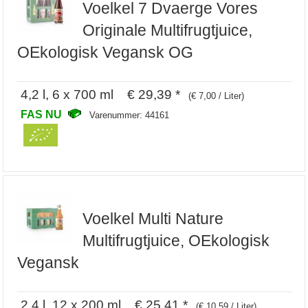
Voelkel 7 Dvaerge Vores
Originale Multifrugtjuice,
OEkologisk Vegansk OG
4,2 l, 6 x 700 ml € 29,39 *
(€ 7,00 / Liter)
FAS NU
Varenummer: 44161
Voelkel Multi Nature
Multifrugtjuice, OEkologisk
Vegansk
2,4 l, 12 x 200 ml € 25,41 *
(€ 10,59 / Liter)