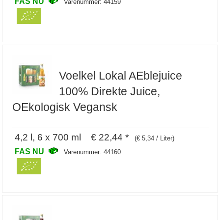
FAS NU
Varenummer: 44159
Voelkel Lokal AEblejuice
100% Direkte Juice,
OEkologisk Vegansk
4,2 l, 6 x 700 ml € 22,44 *
(€ 5,34 / Liter)
FAS NU
Varenummer: 44160