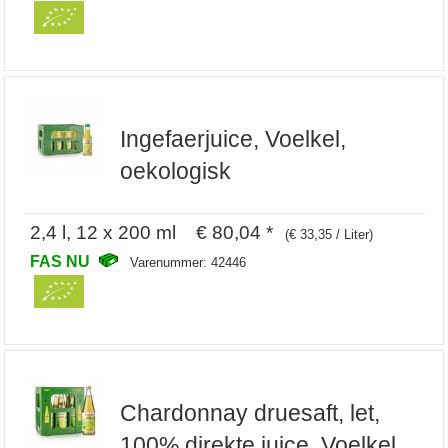
Ingefaerjuice, Voelkel,
oekologisk
2,4 l, 12 x 200 ml € 80,04 *
(€ 33,35 / Liter)
FAS NU
Varenummer: 42446
Chardonnay druesaft, let,
100% direkte juice, Voelkel,