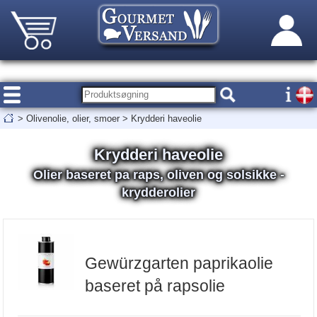
>
Olivenolie, olier, smoer
>
Krydderi haveolie
Krydderi haveolie
Olier baseret pa raps, oliven og solsikke -
krydderolier
Gewürzgarten paprikaolie
baseret på rapsolie