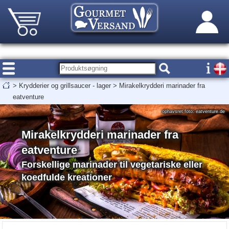
>
Krydderier og grillsaucer - lager
>
Mirakelkrydderi marinader fra
eatventure
ophavsret foto: eatventure.de
Mirakelkrydderi marinader fra
eatventure
Forskellige marinader til vegetariske eller
koedfulde kreationer