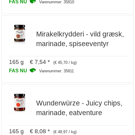
FAS NU
Varenummer: 35810
Mirakelkrydderi - vild græsk,
marinade, spiseeventyr
165 g € 7,54 *
(€ 45,70 / kg)
FAS NU
Varenummer: 35811
Wunderwürze - Juicy chips,
marinade, eatventure
165 g € 8,08 *
(€ 48,97 / kg)