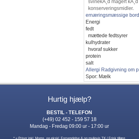
svinekÃ¸d magert kÃ¸d o
konserveringsmidler.
ernæringsmæssige bord
Energi
fedt
mættede fedtsyrer
kulhydrater
hvoraf sukker
protein
salt
Allergi Radgivning om p
Spor: Mælk
Hurtig hjælp?
BESTIL - TELEFON
(+49) 02 452 - 159 57 18
Mandag - Fredag 09:00 ur - 17:00 ur
* = Priser inkl. Moms. og ekskl. Forsendelse & og muligvis TK / Frisk tillæg.