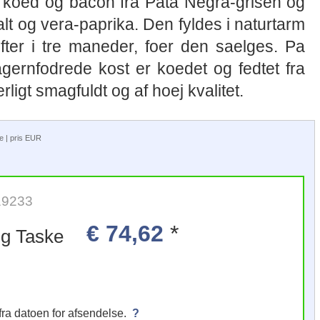
t koed og bacon fra Pata Negra-grisen og
lt og vera-paprika. Den fyldes i naturtarm
ter i tre maneder, foer den saelges. Pa
gernfodrede kost er koedet og fedtet fra
rligt smagfuldt og af hoej kvalitet.
ge | pris EUR
19233
€ 74,62
*
cirka 1.000 g Taske
fra datoen for afsendelse.
?