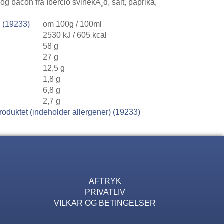
g bacon fra Ibercio svinekÃ¸d, salt, paprika,
 (19233)
om 100g / 100ml
2530 kJ / 605 kcal
58 g
27 g
12,5 g
1,8 g
6,8 g
2,7 g
roduktet (indeholder allergener) (19233)
AFTRYK
PRIVATLIV
VILKAR OG BETINGELSER