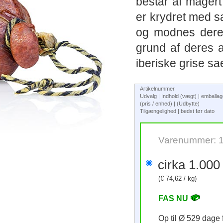
bestar af mager
er krydret med sa
og modnes deref
grund af deres a
iberiske grise sae
Artikelnummer
Udvalg | Indhold (vægt) | emballa
(pris / enhed) | (Udbytte)
Tilgængelighed | bedst før dato
Varenummer: 
(€ 74,62 / kg)
FAS NU
Op til Ø 529 dage 