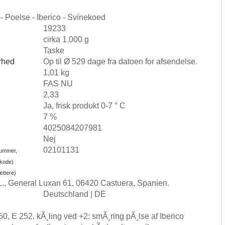
- Poelse - Iberico - Svinekoed
19233
cirka 1.000 g
Taske
rhed
Op til Ø 529 dage fra datoen for afsendelse.
1,01 kg
FAS NU
2,33
Ja, frisk produkt 0-7 ° C
7 %
4025084207981
Nej
02101131
nummer,
-kode)
ættere)
L., General Luxan 61, 06420 Castuera, Spanien.
Deutschland | DE
0, E 252. kÃ¸ling ved +2: smÃ¸ring pÃ¸lse af Iberico