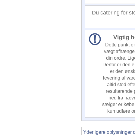
Du catering for st
Vigtig 
Dette punkt er
vægt afhænger
din ordre. Li
Derfor er den 
er den ønsk
levering af var
altid sted ef
resulterende 
ned fra nævn
sælger er køber 
kun udføre o
Yderligere oplysninger 