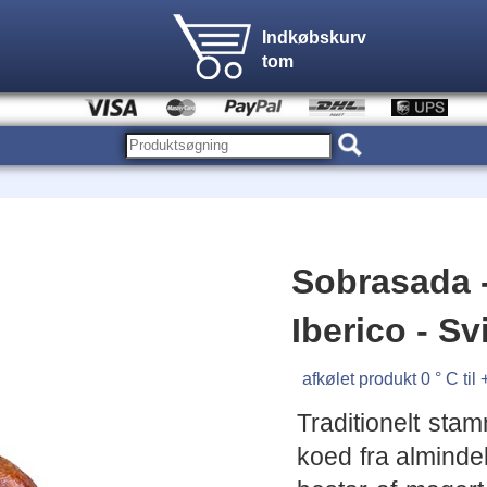
Indkøbskurv
tom
Sobrasada -
Iberico - S
afkølet produkt 0 ° C til 
Traditionelt sta
koed fra alminde