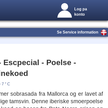
Log pa
konto
Se Service information
 Escpecial - Poelse -
vinekoed
+ 7 ° C
mmer sobrasada fra Mallorca og er lavet af
lige tamsvin. Denne iberiske smoerpoelse