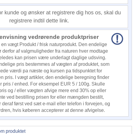
or kunde og ønsker at registrere dig hos os, skal du
registrere indtil dette link.
henvisning vedrørende produktpriser
 en vægt Produkt / frisk naturprodukt. Den endelige
 derfor af valgmuligheder fra naturen hver modtage
geledes kan prisen være underlagt daglige udsving.
endelige pris bestemmes af vægten af produktet, som
ede værdi pa næste og kursen pa tidspunktet for
en pris. I vægt artikler, den endelige beregning finder
ter pris / enhed. For eksempel EUR 5 / 100g. Skulle
pris og / eller vægten afvige mere end 30% op eller
te ved bestilling prisen for eller mængden bestilt,
deraf først ved sæt e-mail eller telefon i forvejen, og
rdren, hvis køberen accepterer at denne afvigelse.
om produktet