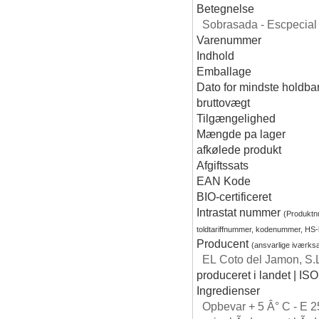
Betegnelse
Sobrasada - Escpecial 
Varenummer
Indhold
Emballage
Dato for mindste holdba
bruttovægt
Tilgængelighed
Mængde pa lager
afkølede produkt
Afgiftssats
EAN Kode
BIO-certificeret
Intrastat nummer
(Produkt
toldtariffnummer, kodenummer, HS
Producent
(ansvarlige iværks
EL Coto del Jamon, S.
produceret i landet | ISO
Ingredienser
Opbevar + 5 Â° C - E 25