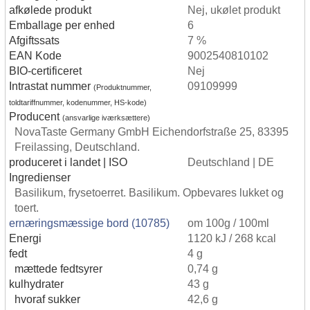
afkølede produkt
Nej, ukølet produkt
Emballage per enhed
6
Afgiftssats
7 %
EAN Kode
9002540810102
BIO-certificeret
Nej
Intrastat nummer
09109999
(Produktnummer,
toldtariffnummer, kodenummer, HS-kode)
Producent
(ansvarlige iværksættere)
NovaTaste Germany GmbH Eichendorfstraße 25, 83395
Freilassing, Deutschland.
produceret i landet | ISO
Deutschland | DE
Ingredienser
Basilikum, frysetoerret. Basilikum. Opbevares lukket og
toert.
ernæringsmæssige bord (10785)
om 100g / 100ml
Energi
1120 kJ / 268 kcal
fedt
4 g
mættede fedtsyrer
0,74 g
kulhydrater
43 g
hvoraf sukker
42,6 g