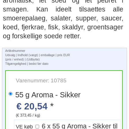
aromatisk, let soed og let pebret i
smagen. Kan ideelt tilsaettes alle
smoerepalaeg, salater, supper, saucer,
koed, fjerkrae, fisk, skaldyr, groentsager
og forskellige soede retter.
Artikelnummer
Udvalg | Indhold (vægt) | emballage | pris EUR
(pris / enhed) | (Udbytte)
Tilgængelighed | bedst før dato
Varenummer: 10785
55 g Aroma - Sikker
€ 20,54
*
(€ 373,45 / kg)
6 x 55 g Aroma - Sikker til
VE køb