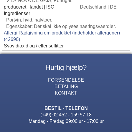
VILA NOVA DE GAIA, Portugal.
produceret i landet | ISO
Deutschland | DE
Ingredienser
Portvin, hvid, halvtoer.
Egenskaber: Der skal ikke oplyses naeringsvaerdier.
Allergi Radgivning om produktet (indeholder allergener)
(42690)
Svovldioxid og / eller sulfitter
Hurtig hjælp?
FORSENDELSE
BETALING
KONTAKT
BESTIL - TELEFON
(+49) 02 452 - 159 57 18
Mandag - Fredag 09:00 ur - 17:00 ur