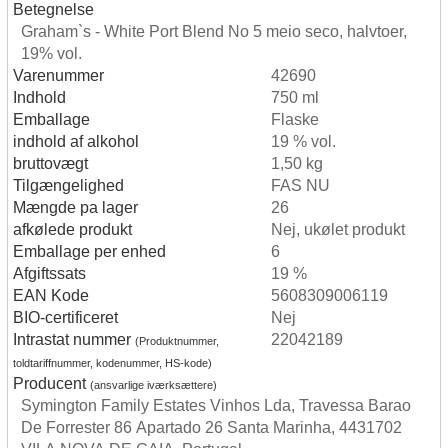
Betegnelse
Graham`s - White Port Blend No 5 meio seco, halvtoer,
19% vol.
Varenummer
42690
Indhold
750 ml
Emballage
Flaske
indhold af alkohol
19 % vol.
bruttovægt
1,50 kg
Tilgængelighed
FAS NU
Mængde pa lager
26
afkølede produkt
Nej, ukølet produkt
Emballage per enhed
6
Afgiftssats
19 %
EAN Kode
5608309006119
BIO-certificeret
Nej
Intrastat nummer
22042189
(Produktnummer,
toldtariffnummer, kodenummer, HS-kode)
Producent
(ansvarlige iværksættere)
Symington Family Estates Vinhos Lda, Travessa Barao
De Forrester 86 Apartado 26 Santa Marinha, 4431702