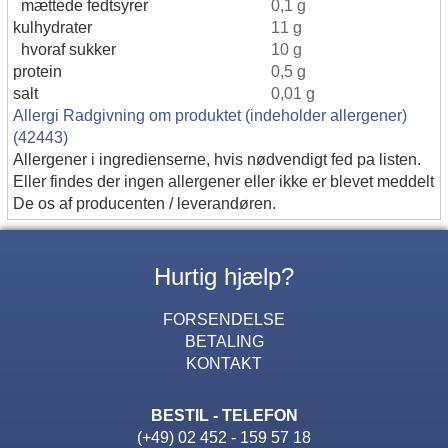
mættede fedtsyrer
0,1 g
kulhydrater
11 g
hvoraf sukker
10 g
protein
0,5 g
salt
0,01 g
Allergi Radgivning om produktet (indeholder allergener)
(42443)
Allergener i ingredienserne, hvis nødvendigt fed pa listen.
Eller findes der ingen allergener eller ikke er blevet meddelt
De os af producenten / leverandøren.
Hurtig hjælp?
FORSENDELSE
BETALING
KONTAKT
BESTIL - TELEFON
(+49) 02 452 - 159 57 18