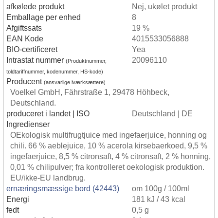
afkølede produkt
Nej, ukølet produkt
Emballage per enhed
8
Afgiftssats
19 %
EAN Kode
4015533056888
BIO-certificeret
Yea
Intrastat nummer
20096110
(Produktnummer,
toldtariffnummer, kodenummer, HS-kode)
Producent
(ansvarlige iværksættere)
Voelkel GmbH, Fährstraße 1, 29478 Höhbeck,
Deutschland.
produceret i landet | ISO
Deutschland | DE
Ingredienser
OEkologisk multifrugtjuice med ingefaerjuice, honning og
chili. 66 % aeblejuice, 10 % acerola kirsebaerkoed, 9,5 %
ingefaerjuice, 8,5 % citronsaft, 4 % citronsaft, 2 % honning,
0,01 % chilipulver; fra kontrolleret oekologisk produktion.
EU/ikke-EU landbrug.
ernæringsmæssige bord (42443)
om 100g / 100ml
Energi
181 kJ / 43 kcal
fedt
0,5 g