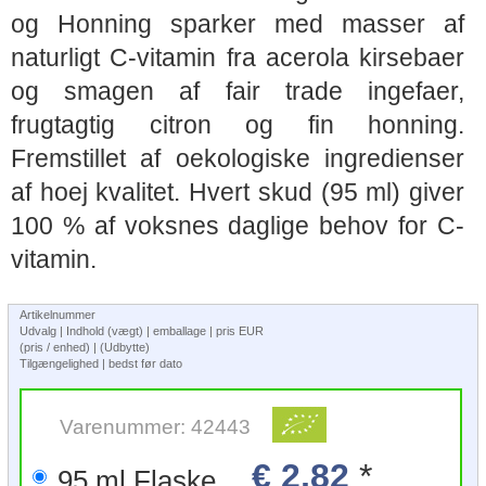
og Honning sparker med masser af
naturligt C-vitamin fra acerola kirsebaer
og smagen af fair trade ingefaer,
frugtagtig citron og fin honning.
Fremstillet af oekologiske ingredienser
af hoej kvalitet. Hvert skud (95 ml) giver
100 % af voksnes daglige behov for C-
vitamin.
Artikelnummer
Udvalg | Indhold (vægt) | emballage | pris EUR
(pris / enhed) | (Udbytte)
Tilgængelighed | bedst før dato
Varenummer: 42443
€ 2,82
*
95 ml Flaske